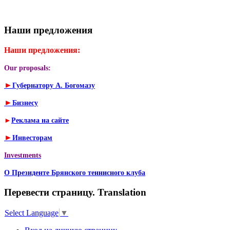
Наши предложения
Наши предложения:
Our proposals:
►
Губернатору А. Богомазу
►
Бизнесу
►
Реклама на сайте
►
Инвесторам
Investments
О Президенте Брянского теннисного клуба
Перевести страницу. Translation
Select Language
▼