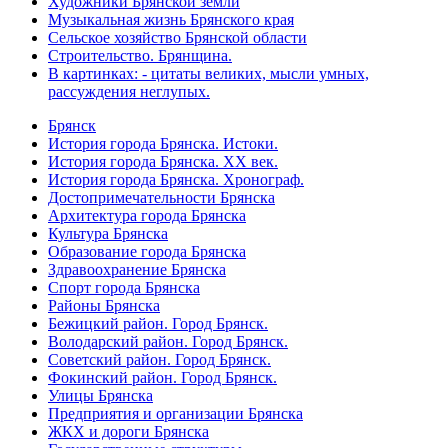
Художники Брянской земли
Музыкальная жизнь Брянского края
Сельское хозяйство Брянской области
Строительство. Брянщина.
В картинках: - цитаты великих, мысли умных,
рассуждения неглупых.
Брянск
История города Брянска. Истоки.
История города Брянска. XX век.
История города Брянска. Хронограф.
Достопримечательности Брянска
Архитектура города Брянска
Культура Брянска
Образование города Брянска
Здравоохранение Брянска
Спорт города Брянска
Районы Брянска
Бежицкий район. Город Брянск.
Володарский район. Город Брянск.
Советский район. Город Брянск.
Фокинский район. Город Брянск.
Улицы Брянска
Предприятия и организации Брянска
ЖКХ и дороги Брянска