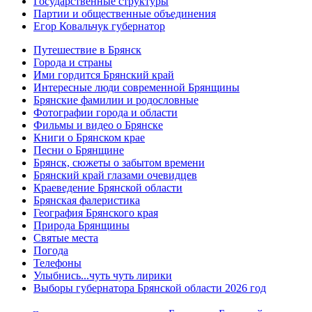
Государственные структуры
Партии и общественные объединения
Егор Ковальчук губернатор
Путешествие в Брянск
Города и страны
Ими гордится Брянский край
Интересные люди современной Брянщины
Брянские фамилии и родословные
Фотографии города и области
Фильмы и видео о Брянске
Книги о Брянском крае
Песни о Брянщине
Брянск, сюжеты о забытом времени
Брянский край глазами очевидцев
Краеведение Брянской области
Брянская фалеристика
География Брянского края
Природа Брянщины
Святые места
Погода
Телефоны
Улыбнись...чуть чуть лирики
Выборы губернатора Брянской области 2026 год