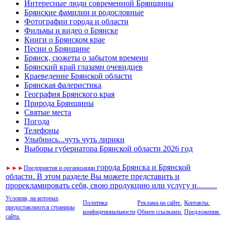
Интересные люди современной Брянщины
Брянские фамилии и родословные
Фотографии города и области
Фильмы и видео о Брянске
Книги о Брянском крае
Песни о Брянщине
Брянск, сюжеты о забытом времени
Брянский край глазами очевидцев
Краеведение Брянской области
Брянская фалеристика
География Брянского края
Природа Брянщины
Святые места
Погода
Телефоны
Улыбнись...чуть чуть лирики
Выборы губернатора Брянской области 2026 год
города Брянска и Брянской
►
►
►
Предприятия и организации
области. В этом разделе Вы можете представить и
прорекламировать себя, свою продукцию или услугу и
..
........
Условия, на которых
Политика
Реклама на сайте.
Контакты.
предоставляются страницы
конфиденциальности
Обмен ссылками.
Предложения.
сайта.