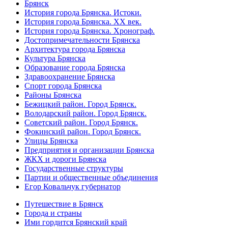
Брянск
История города Брянска. Истоки.
История города Брянска. XX век.
История города Брянска. Хронограф.
Достопримечательности Брянска
Архитектура города Брянска
Культура Брянска
Образование города Брянска
Здравоохранение Брянска
Спорт города Брянска
Районы Брянска
Бежицкий район. Город Брянск.
Володарский район. Город Брянск.
Советский район. Город Брянск.
Фокинский район. Город Брянск.
Улицы Брянска
Предприятия и организации Брянска
ЖКХ и дороги Брянска
Государственные структуры
Партии и общественные объединения
Егор Ковальчук губернатор
Путешествие в Брянск
Города и страны
Ими гордится Брянский край