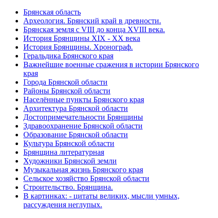
Брянская область
Археология. Брянский край в древности.
Брянская земля с VIII до конца XVIII века.
История Брянщины XIX - XX века
История Брянщины. Хронограф.
Геральдика Брянского края
Важнейшие военные сражения в истории Брянского
края
Города Брянской области
Районы Брянской области
Населённые пункты Брянского края
Архитектура Брянской области
Достопримечательности Брянщины
Здравоохранение Брянской области
Образование Брянской области
Культура Брянской области
Брянщина литературная
Художники Брянской земли
Музыкальная жизнь Брянского края
Сельское хозяйство Брянской области
Строительство. Брянщина.
В картинках: - цитаты великих, мысли умных,
рассуждения неглупых.