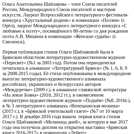
Ольга Анатольевна Шаблакова – член Союза писателей
России, Международного Союза писателей и мастеров
искусств, Лауреат Всероссийского литературного фестиваля-
конкурса «Хрустальный родник» в номинации «Поэзия» (г.
Орёл), лауреат Международного литературного конкурса «С
любовью к поэту», посвящённого 80-летию со дня рождения
поэта А.В. Мишина в номинации «Женские судьбы» (г.
Смоленск).
Первая публикация стихов Ольги Шаблаковой была в
Брянском областном литературно-художественном журнале
«Пересвет» (№1 за 2003 год). Потом она периодически
печаталась в альманахе «Литературный Брянск» (№ 1, 6, 8, 9
за 2008-2015 годы). Её стихи опубликованы в международном
выпуске литературно-художественного альманаха
российских, украинских и белорусских авторов
«Междуречье» (2009 г.), в альманахе славянской литературы
«На земле Бояна» (2010, 2012 гг.), в ежемесячном
литературно-художественном журнале «Подъём» (№8, 2016г.),
в № 3 литературного альманаха «Венецианская мозаика»
(2015 г.), в «Брянской учительской газете» (№7 от 10 марта
2017 г.). В декабре 2016 года вышла первая книга стихов
Ольги Шаблаковой «Мельница дней», за которую в мае 2017
года она получила диплом на открытии выставки «Брянская
книга 2016-2017» в номинации «Дебют».