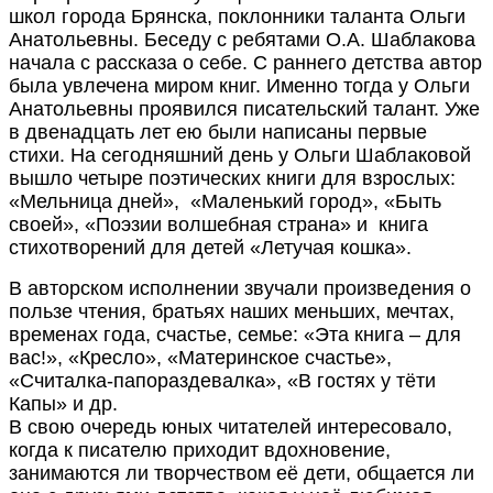
школ города Брянска, поклонники таланта Ольги
Анатольевны. Беседу с ребятами О.А. Шаблакова
начала с рассказа о себе. С раннего детства автор
была увлечена миром книг. Именно тогда у Ольги
Анатольевны проявился писательский талант. Уже
в двенадцать лет ею были написаны первые
стихи. На сегодняшний день у Ольги Шаблаковой
вышло четыре поэтических книги для взрослых:
«Мельница дней», «Маленький город», «Быть
своей», «Поэзии волшебная страна» и книга
стихотворений для детей «Летучая кошка».
В авторском исполнении звучали произведения о
пользе чтения, братьях наших меньших, мечтах,
временах года, счастье, семье: «Эта книга – для
вас!», «Кресло», «Материнское счастье»,
«Считалка-папораздевалка», «В гостях у тёти
Капы» и др.
В свою очередь юных читателей интересовало,
когда к писателю приходит вдохновение,
занимаются ли творчеством её дети, общается ли