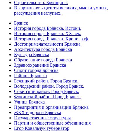
Строительство. Брянщина.
В картинках: - цитаты великих, мысли умных,
рассуждения неглупых.
Брянск
История города Брянска. Истоки.
История города Брянска. XX век.
История города Брянска. Хронограф.
Достопримечательности Брянска
Архитектура города Брянска
Культура Брянска
Образование города Брянска
Здравоохранение Брянска
Спорт города Брянска
Районы Брянска
Бежицкий район. Город Брянск.
Володарский район. Город Брянск.
Советский район. Город Брянск.
Фокинский район. Город Брянск.
Улицы Брянска
Предприятия и организации Брянска
ЖКХ и дороги Брянска
Государственные структуры
Партии и общественные объединения
Егор Ковальчук губернатор