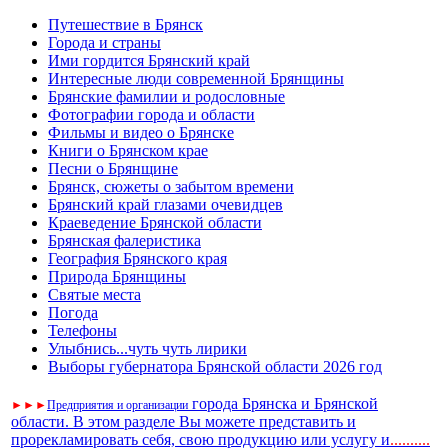
Путешествие в Брянск
Города и страны
Ими гордится Брянский край
Интересные люди современной Брянщины
Брянские фамилии и родословные
Фотографии города и области
Фильмы и видео о Брянске
Книги о Брянском крае
Песни о Брянщине
Брянск, сюжеты о забытом времени
Брянский край глазами очевидцев
Краеведение Брянской области
Брянская фалеристика
География Брянского края
Природа Брянщины
Святые места
Погода
Телефоны
Улыбнись...чуть чуть лирики
Выборы губернатора Брянской области 2026 год
города Брянска и Брянской
►
►
►
Предприятия и организации
области. В этом разделе Вы можете представить и
прорекламировать себя, свою продукцию или услугу и
..
........