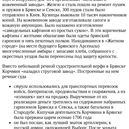
кожевенный заводы». Железо и сталь пошли на ремонт пушек
и оружия в Брянске и Севске, 300 пудов стали было
отправлено в Киев. Кузнецы выковали 10 тысяч наконечников
копий. На кожевенном заводе изготавливали сапоги и
кожаную амуни­цию. Было налажено изготовление
«самодельных кафтанов из простых сукон». В эти коричневые
кафтаны с желтыми обшлагами были одеты брянский
гарнизон и пять пехотных полков. Находившиеся в «Житном
городе» (на месте будущего Брянского Арсенала)
многочисленные амба­ры с запасами хлеба, собранного с
окрестных уездов были перенесены под защиту крепости.
Вместо небольшой речной судостроительной верфи в Брянске
Корчмин «наладил струговой завод». Построенные на нем
речные суда
струги
использовались для транспортных перевозок
войск, боеприпа­сов, продовольствия и снаряжения, а их
«излишек» шел на продажу. Вы­рученные от их
реализации деньги тратились на содержание набранных
гарнизонов Брянска и Севска, а также батальона в
Стародубе. Кипучая деятельность Корчмина в Брянске
была прервана царем осенью 1706 года
он был послан, как лучший знаток артиллерии, к
русской армии, окру­жившей Выборг. После захвата