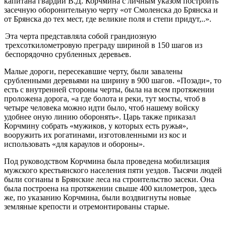
капитана гвар­дии В.Д. Корчмина с личным указом построить
засечную оборонитель­ную черту «от Смоленска до Брянска и
от Брянска до тех мест, где вели­кие поля и степи придут,..».
Эта черта представляла собой грандиозную
трехсоткилометровую преграду шириной в 150 шагов из
беспорядочно срубленных деревьев.
Малые дороги, пересекавшие черту, были завалены
срубленными дере­вьями на ширину в 900 шагов. «Позади», то
есть с внутренней стороны черты, была на всем протяжении
проложена дорога, «а где болота и реки, тут мосты, чтоб в
четыре человека можно идти было, чтоб нашему войску
удобнее оную линию оборонять». Царь также приказал
Корчмину собрать «мужиков, у которых есть ружья»,
вооружить их рогатинами, изготовлен­ными из кос и
использовать «для караулов и обороны».
Под руководством Корчмина была проведена мобилизация
мужско­го крестьянского населения пяти уездов. Тысячи людей
были согнаны в Брянские леса на строительство засеки. Она
была построена на протяже­нии свыше 400 километров, здесь
же, по указанию Корчмина, были воз­двигнуты новые
земляные крепости и отремонтированы старые.