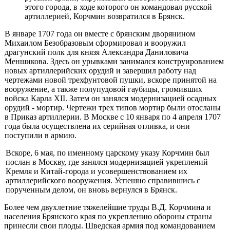
этого города, в ходе которого он командо­вал русской
артиллерией, Корчмин возвратился в Брянск.
В январе 1707 года он вместе с брянским дворянином
Михаилом Безобразовым сформировал и вооружил
драгунский полк для князя Алек­сандра Даниловича
Меншикова. Здесь он урывками занимался конструи­рованием
новых артиллерийских орудий и завершил работу над
чертежа­ми новой трехфунтовой пушки, вскоре принятой на
вооружение, а также полупудовой гаубицы, громивших
войска Карла XII. Затем он занялся мо­дернизацией осадных
орудий - мортир. Чертежи трех типов мортир были отосланы
в Приказ артиллерии. В Москве с 10 января по 4 апреля 1707
года была осуществлена их серийная отливка, и они
поступили в армию.
Вскоре, 6 мая, по именному царскому указу Корчмин был
послан в Москву, где занялся модернизацией укреплений
Кремля и Китай-города и усовершенствованием их
артиллерийского вооружения. Успешно спра­вившись с
порученным делом, он вновь вернулся в Брянск.
Более чем двухлетние тяжелейшие труды В.Д. Корчмина и
населе­ния Брянского края по укреплению обороны страны
принесли свои пло­ды. Шведская армия под командованием