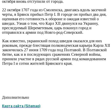
октября вновь отступили от города.
22 октября 1707 года из Смоленска, двигаясь вдоль засечной
чер­ты, в Брянск прибыл Петр I. В городе он пробыл два дня,
оценивая его готовность к обороне и ожидая известий о
шведах. Узнав о том, что Карл XII двинулся на Украину,
преследуе­мый Шереметевым, царь покинул го­род и
отправился к армии под Новго-род-Северский.
Как известно, украинский поход шведов оказался для них
роковым, пре­жде блестящая полководческая карьера Карла XII
закончилась 27 июня 1709 года под Полтавой. В Полтавской
битве, как и в последующих сражениях Северной войны,
приняли уча­стие в рядах русской армии под командованием
Петра I и сотни жителей Брянского края.
Дополнительно
Карта сайта (Sitemap)