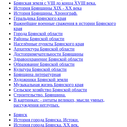
Брянская земля с VIII до конца XVIII века.
История Брянщины XIX - XX века
История Брянщины. Хронограф.
Геральдика Брянского края
Важнейшие военные сражения в истории Брянского
края
Города Брянской области
Районы Брянской области
Населённые пункты Брянского края
Архитектура Брянской области
Достопримечательности Брянщины
Здравоохранение Брянской области
Образование Брянской области
Культура Брянской области
Брянщина литературная
Художники Брянской земли
Музыкальная жизнь Брянского края
Сельское хозяйство Брянской области
Строительство. Брянщина.
В картинках: - цитаты великих, мысли умных,
рассуждения неглупых.
Брянск
История города Брянска. Истоки.
История города Брянска. XX век.