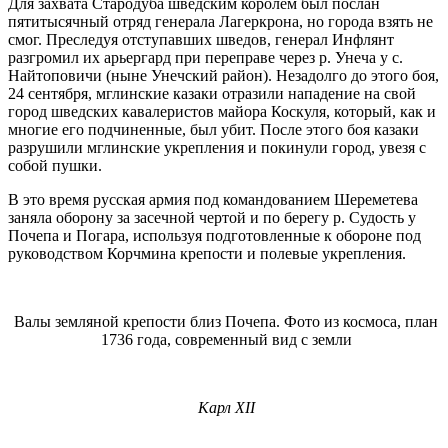
Для захвата Стародуба шведским королем был послан
пятитысяч­ный отряд генерала Лагеркрона, но города взять не
смог. Преследуя от­ступавших шведов, генерал Инфлянт
разгромил их арьергард при пере­праве через р. Унеча у с.
Найтоповичи (ныне Унечский район). Незадолго до этого боя,
24 сентября, мглинские казаки отразили нападение на свой
город шведских кавалеристов майора Коскуля, который, как и
многие его подчиненные, был убит. После этого боя казаки
разрушили мглинские укрепления и покинули город, увезя с
собой пушки.
В это время русская армия под командованием Шереметева
заняла оборону за засечной чертой и по берегу р. Судость у
Почепа и Погара, ис­пользуя подготовленные к обороне под
руководством Корчмина крепости и полевые укрепления.
Валы земляной крепости близ Почепа. Фото из космоса, план
1736 года, современный вид с земли
Карл XII