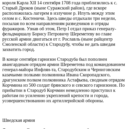
короля Карла XII 14 сентября 1708 года приблизились к с.
Старый Дроков (ныне Суражский район), где вскоре
расположилась лагерем в излучине р. Ипуть между этим
селом и с. Костеничи. Здесь шведы отдыхали три недели,
посылая по всем на­правлениям разведчиков и отряды
фуражиров. Узнав об этом, Петр I от­дал приказ генералу-
фельдмаршалу Борису Петровичу Шереметеву во главе
русской армии двигаться от г. Рославль (ныне райцентр
Смоленской области) к Стародубу, чтобы не дать шведам
захватить город.
В конце сентября гарнизон Стародуба был пополнен
авангардным отрядом армии Шереметева под командованием
генерал-майора Инфлян-та, Стародубским и Черниговским
казачьими полками полковника Ива­на Скоропадского,
драгунским полком полковника Астафьева, сводным отрядом
Корчмина из 500 солдат брянского и севского гарнизонов. По
прибытии в Стародуб Корчмин немедленно приступил к
работам по уси­лению укреплений крепости и города,
усовершенствованию их артилле­рийской обороны.
Шведская армия