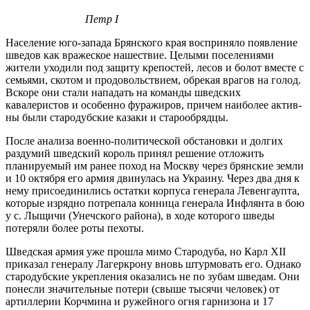
Петр
I
Население юго-запада Брянского края восприняло появление
шве­дов как вражеское нашествие. Целыми поселениями
жители уходили под защиту крепостей, лесов и болот вместе с
семьями, скотом и продоволь­ствием, обрекая врагов на голод.
Вскоре они стали нападать на команды шведских
кавалеристов и особенно фуражиров, причем наиболее актив­
ны были стародубские казаки и старообрядцы.
После анализа военно-политической обстановки и долгих
раздумий шведский король принял решение отложить
планируемый им ранее по­ход на Москву через брянские земли
и 10 октября его армия двинулась на Украину. Через два дня к
нему присоединились остатки корпуса генерала Левенгаупта,
которые изрядно потрепала конница генерала Инфлянта в бою
у с. Лыщичи (Унечского района), в ходе которого шведы
потеряли более роты пехоты.
Шведская армия уже прошла мимо Стародуба, но Карл XII
приказал генералу Лагеркрону вновь штурмовать его. Однако
стародубские укре­пления оказались не по зубам шведам. Они
понесли значительные потери (свыше тысячи человек) от
артиллерии Корчмина и ружейного огня гар­низона и 17