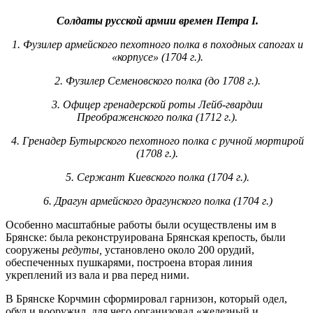
Солдаты русской армии времен Петра
I
.
1. Фузилер армейского пехотного полка в походных сапогах и
«корпусе» (1704 г.).
2. Фузилер Семеновского полка (до 1708 г.).
3. Офицер гренадерской роты Лейб-гвардии
Преображенского полка (1712 г.).
4. Гренадер Бутырского пехотного полка с ручной мортирой
(1708 г.).
5. Сержант Киевского полка (1704 г.).
6. Драгун армейского драгунского полка (1704 г.)
Особенно масштабные работы были осуществлены им в
Брянске: была реконструирована Брянская крепость, были
сооружены
редуты,
установлено около 200 орудий,
обеспеченных пушкарями, построена вто­рая линия
укреплений из вала и рва перед ними.
В Брянске Корчмин сформировал гарнизон, который одел,
обул и во­оружил, для чего организовал «железный и