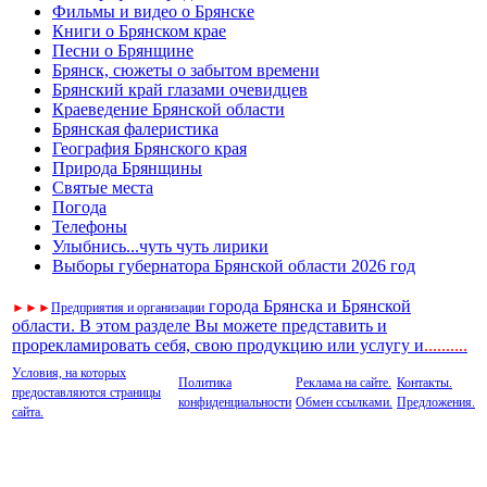
Фильмы и видео о Брянске
Книги о Брянском крае
Песни о Брянщине
Брянск, сюжеты о забытом времени
Брянский край глазами очевидцев
Краеведение Брянской области
Брянская фалеристика
География Брянского края
Природа Брянщины
Святые места
Погода
Телефоны
Улыбнись...чуть чуть лирики
Выборы губернатора Брянской области 2026 год
города Брянска и Брянской
►
►
►
Предприятия и организации
области. В этом разделе Вы можете представить и
прорекламировать себя, свою продукцию или услугу и
..
........
Условия, на которых
Политика
Реклама на сайте.
Контакты.
предоставляются страницы
конфиденциальности
Обмен ссылками.
Предложения.
сайта.