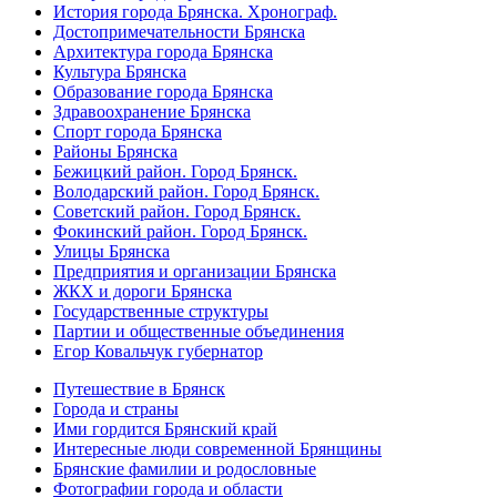
История города Брянска. Хронограф.
Достопримечательности Брянска
Архитектура города Брянска
Культура Брянска
Образование города Брянска
Здравоохранение Брянска
Спорт города Брянска
Районы Брянска
Бежицкий район. Город Брянск.
Володарский район. Город Брянск.
Советский район. Город Брянск.
Фокинский район. Город Брянск.
Улицы Брянска
Предприятия и организации Брянска
ЖКХ и дороги Брянска
Государственные структуры
Партии и общественные объединения
Егор Ковальчук губернатор
Путешествие в Брянск
Города и страны
Ими гордится Брянский край
Интересные люди современной Брянщины
Брянские фамилии и родословные
Фотографии города и области