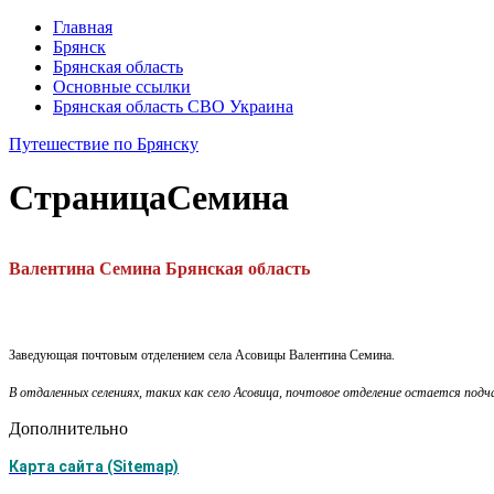
Главная
Брянск
Брянская область
Основные ссылки
Брянская область СВО Украина
Путешествие по Брянску
Страница
Семина
Валентина Семина
Брянская область
Заведующая почтовым отделением села Асовицы Валентина Семина.
В отдаленных селениях, таких как село Асовица, почтовое отделение остается по
Дополнительно
Карта сайта (Sitemap)