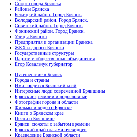
Спорт города Брянска
Районы Брянска
Бежицкий район. Город Брянск.
Володарский район. Город Брянск.
Советский район. Город Брянск.
Фокинский район. Город Брянск.
Улицы Брянска
Предприятия и организации Брянска
ЖКХ и дороги Брянска
Государственные структуры
Партии и общественные объединения
Егор Ковальчук губернатор
Путешествие в Брянск
Города и страны
Ими гордится Брянский край
Интересные люди современной Брянщины
Брянские фамилии и родословные
Фотографии города и области
Фильмы и видео о Брянске
Книги о Брянском крае
Песни о Брянщине
Брянск, сюжеты о забытом времени
Брянский край глазами очевидцев
Краеведение Брянской области