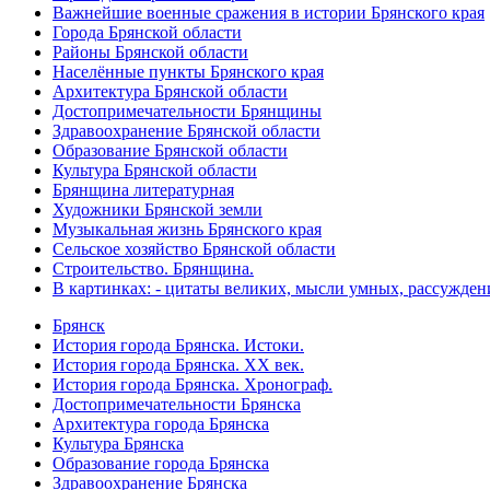
Важнейшие военные сражения в истории Брянского края
Города Брянской области
Районы Брянской области
Населённые пункты Брянского края
Архитектура Брянской области
Достопримечательности Брянщины
Здравоохранение Брянской области
Образование Брянской области
Культура Брянской области
Брянщина литературная
Художники Брянской земли
Музыкальная жизнь Брянского края
Сельское хозяйство Брянской области
Строительство. Брянщина.
В картинках: - цитаты великих, мысли умных, рассужден
Брянск
История города Брянска. Истоки.
История города Брянска. XX век.
История города Брянска. Хронограф.
Достопримечательности Брянска
Архитектура города Брянска
Культура Брянска
Образование города Брянска
Здравоохранение Брянска