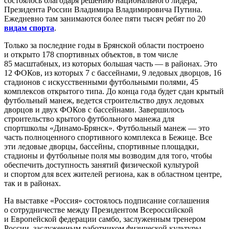
состоялось благодаря решению национального лидера,
Президента России Владимира Владимировича Путина.
Ежедневно там занимаются более пяти тысяч ребят по 20
видам спорта
.
Только за последние годы в Брянской области построено
и открыто 178 спортивных объектов, в том числе
85 масштабных, из которых большая часть — в районах. Это
12 ФОКов, из которых 7 с бассейнами, 9 ледовых дворцов, 16
стадионов с искусственными футбольными полями, 45
комплексов открытого типа. До конца года будет сдан крытый
футбольный манеж, ведется строительство двух ледовых
дворцов и двух ФОКов с бассейнами. Завершилось
строительство крытого футбольного манежа для
спортшколы «Динамо-Брянск». Футбольный манеж — это
часть полноценного спортивного комплекса в Бежице. Все
эти ледовые дворцы, бассейны, спортивные площадки,
стадионы и футбольные поля мы возводим для того, чтобы
обеспечить доступность занятий физической культурой
и спортом для всех жителей региона, как в областном центре,
так и в районах.
На выставке «Россия» состоялось подписание соглашения
о сотрудничестве между Президентом Всероссийской
и Европейской федерации самбо, заслуженным тренером
России, заслуженным работником физической культуры