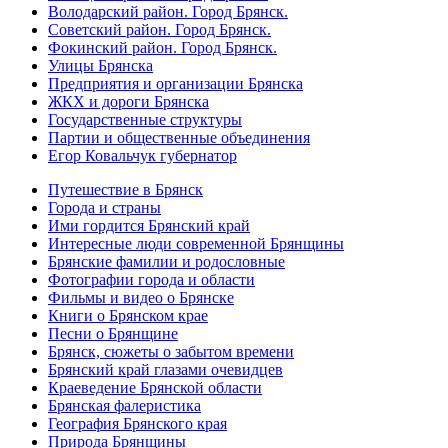
Володарский район. Город Брянск.
Советский район. Город Брянск.
Фокинский район. Город Брянск.
Улицы Брянска
Предприятия и организации Брянска
ЖКХ и дороги Брянска
Государственные структуры
Партии и общественные объединения
Егор Ковальчук губернатор
Путешествие в Брянск
Города и страны
Ими гордится Брянский край
Интересные люди современной Брянщины
Брянские фамилии и родословные
Фотографии города и области
Фильмы и видео о Брянске
Книги о Брянском крае
Песни о Брянщине
Брянск, сюжеты о забытом времени
Брянский край глазами очевидцев
Краеведение Брянской области
Брянская фалеристика
География Брянского края
Природа Брянщины