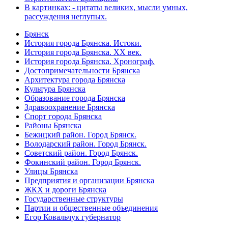
В картинках: - цитаты великих, мысли умных,
рассуждения неглупых.
Брянск
История города Брянска. Истоки.
История города Брянска. XX век.
История города Брянска. Хронограф.
Достопримечательности Брянска
Архитектура города Брянска
Культура Брянска
Образование города Брянска
Здравоохранение Брянска
Спорт города Брянска
Районы Брянска
Бежицкий район. Город Брянск.
Володарский район. Город Брянск.
Советский район. Город Брянск.
Фокинский район. Город Брянск.
Улицы Брянска
Предприятия и организации Брянска
ЖКХ и дороги Брянска
Государственные структуры
Партии и общественные объединения
Егор Ковальчук губернатор