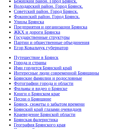
Бежицкий район. Город Брянск.
Володарский район. Город Брянск.
Советский район. Город Брянск.
Фокинский район. Город Брянск.
Улицы Брянска
Предприятия и организации Брянска
ЖКХ и дороги Брянска
Государственные структуры
Партии и общественные объединения
Егор Ковальчук губернатор
Путешествие в Брянск
Города и страны
Ими гордится Брянский край
Интересные люди современной Брянщины
Брянские фамилии и родословные
Фотографии города и области
Фильмы и видео о Брянске
Книги о Брянском крае
Песни о Брянщине
Брянск, сюжеты о забытом времени
Брянский край глазами очевидцев
Краеведение Брянской области
Брянская фалеристика
География Брянского края