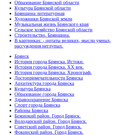
Образование Брянской области
Культура Брянской области
Брянщина литературная
Художники Брянской земли
Музыкальная жизнь Брянского края
Сельское хозяйство Брянской области
Строительство. Брянщина.
В картинках: - цитаты великих, мысли умных,
рассуждения неглупых.
Брянск
История города Брянска. Истоки.
История города Брянска. XX век.
История города Брянска. Хронограф.
Достопримечательности Брянска
Архитектура города Брянска
Культура Брянска
Образование города Брянска
Здравоохранение Брянска
Спорт города Брянска
Районы Брянска
Бежицкий район. Город Брянск.
Володарский район. Город Брянск.
Советский район. Город Брянск.
Фокинский район. Город Брянск.