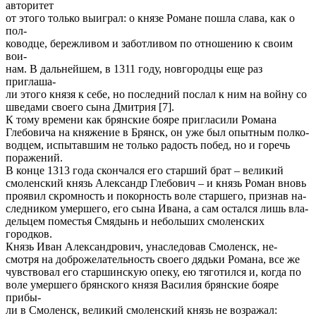
авторитет
от этого только выиграл: о князе Романе пошла слава, как о
пол-
ководце, бережливом и заботливом по отношению к своим
вои-
нам. В дальнейшем, в 1311 году, новгородцы еще раз
приглаша-
ли этого князя к себе, но последний послал к ним на войну со
шведами своего сына Дмитрия [7].
К тому времени как брянские бояре пригласили Романа
Глебовича на княжение в Брянск, он уже был опытным полко-
водцем, испытавшим не только радость побед, но и горечь
поражений.
В конце 1313 года скончался его старший брат – великий
смоленский князь Александр Глебович – и князь Роман вновь
проявил скромность и покорность воле старшего, признав на-
следником умершего, его сына Ивана, а сам остался лишь вла-
дельцем поместья Смядынь и небольших смоленских
городков.
Князь Иван Александрович, унаследовав Смоленск, не-
смотря на доброжелательность своего дядьки Романа, все же
чувствовал его старшинскую опеку, ею тяготился и, когда по
воле умершего брянского князя Василия брянские бояре
прибы-
ли в Смоленск, великий смоленский князь не возражал: