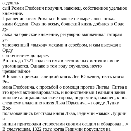
седовла-
сый Роман Глебович получил, наконец, собственное удельное
княжение.
Правление князя Романа в Брянске не омрачалось ника-
кими бедами. Судя по всему, брянский князь добился в Орде
яр-
лыка на брянское княжение, регулярно выплачивал татарам
ус-
тановленный «выход» мехами и серебром, и сам выезжал в
Орду
с «почтением до царя».
Вплоть до 1321 года его имя в летописных источниках не
упоминается. Однако в том году случилось нечто
чрезвычайное.
В Брянск приехал галицкий князь Лев Юрьевич, тесть князя
Ро-
мана Глебовича, с просьбой о помощи против Литвы. Литва в
это время активизировалась, и воинственный Гедимин занял
многие галицко-волынские города, подступив, наконец, к по-
следнему владению князя Льва Юрьевича – городу Луцку.
Вос-
пользовавшись бегством князя Льва, Гедимин «замок Луцкий
и
инныи пригородки старостами своими осадил и обваровал…»
В следующем, 1322 году, когда Гедимин покусился на