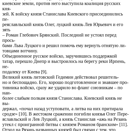
киевские земли, против него выступила коалиция русских
кня-
зей. К войску князя Станислава Киевского присоединились
пе-
реяславльский князь Олег, луцкий князь Лев Юрьевич и его
зять
– Роман Глебович Брянский. Последний не устоял перед
прось-
бами Льва Луцкого и решил помочь ему вернуть отнятую ли-
товцами вотчину.
Объединенное русское войско, заручившись поддержкой
татар, перешло Днепр и выстроилось на берегу реки Ирпень,
не-
подалеку от Киева [9].
Великий князь литовский Гедимин действовал решитель-
но и беспощадно. Его, хорошо подготовленное и знавшее про-
тивника войско, сразу же ударило во фланг союзникам – по
наи-
более слабым полкам князя Станислава. Киевский князь не
вы-
держал, «почал назад уступовати, а литва на них притирала
сродзе» [10]. В жестоком сражении погибли князья Олег Пере-
яславльский и Лев Луцкий, а князь Станислав «ажь на Резань
утекл с проигранной битвы с князем Романом бранским» [11].
Отход на Рязань названных князей был связан с тем, что