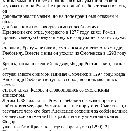
Князь Роман в то время пользовался заслуженной славой
и уважением на Руси. Не притязавший на богатства и власть,
он
довольствовался малым, но на поле брани был отважен и
обла-
дал большими полководческими способностями.
При жизни его отца, умершего в 1277 году, князь Роман
прошел славную боевую школу в его дружине, а затем служил
и
старшему брату – великому смоленскому князю Александру
Глебовичу. Вместе с ним он уходил из Смоленска в 1293 году
в
Брянск, когда последний их дядя, Федор Ростиславич, изгнал
их
оттуда; вместе с ним он занимал Смоленск в 1297 году, когда
Александр Глебович вступил в город, воспользовавшись
отсут-
ствием князя Федора и сговорившись со смоленским
епископом.
Летом 1298 года князь Роман Глебович сражался против
войск князя Федора Ростиславича и татар у стен Смоленска, в
результате чего его брат Александр сохранил за собой великое
смоленское княжение [1], а разбитый и униженный князь
Федор
ушел к себе в Ярославль, где вскоре и умер (1299) [2].