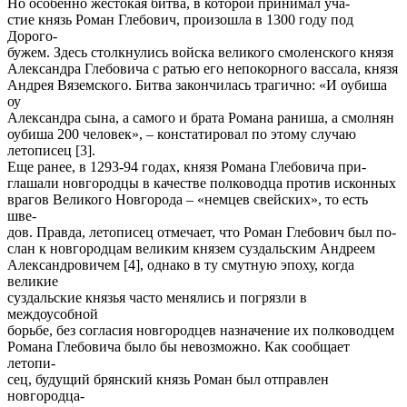
Но особенно жестокая битва, в которой принимал уча-
стие князь Роман Глебович, произошла в 1300 году под
Дорого-
бужем. Здесь столкнулись войска великого смоленского князя
Александра Глебовича с ратью его непокорного вассала, князя
Андрея Вяземского. Битва закончилась трагично: «И оубиша
оу
Александра сына, а самого и брата Романа раниша, а смолнян
оубиша 200 человек», – констатировал по этому случаю
летописец [3].
Еще ранее, в 1293-94 годах, князя Романа Глебовича при-
глашали новгородцы в качестве полководца против исконных
врагов Великого Новгорода – «немцев свейских», то есть
шве-
дов. Правда, летописец отмечает, что Роман Глебович был по-
слан к новгородцам великим князем суздальским Андреем
Александровичем [4], однако в ту смутную эпоху, когда
великие
суздальские князья часто менялись и погрязли в
междоусобной
борьбе, без согласия новгородцев назначение их полководцем
Романа Глебовича было бы невозможно. Как сообщает
летопи-
сец, будущий брянский князь Роман был отправлен
новгородца-