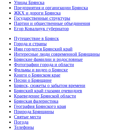
Улицы Брянска
Предприятия и организации Брянска
ЖКХ и дороги Брянска
Государственные структуры
Партии и общественные объединения
Егор Ковальчук губернатор
Путешествие в Брянск
Города и страны
Ими гордится Брянский край
Интересные люди современной Брянщины
Брянские фамилии и родословные
Фотографии города и области
Фильмы и видео о Брянске
Книги о Брянском крае
Песни о Брянщине
Брянск, сюжеты о забытом времени
Брянский край глазами очевидцев
Краеведение Брянской области
Брянская фалеристика
География Брянского края
Природа Брянщины
Святые места
Погода
Телефоны