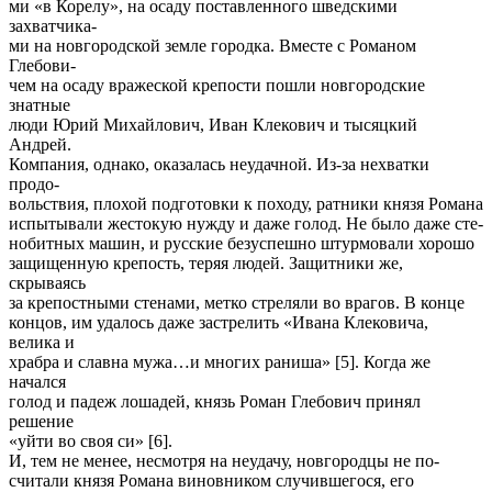
ми «в Корелу», на осаду поставленного шведскими
захватчика-
ми на новгородской земле городка. Вместе с Романом
Глебови-
чем на осаду вражеской крепости пошли новгородские
знатные
люди Юрий Михайлович, Иван Клекович и тысяцкий
Андрей.
Компания, однако, оказалась неудачной. Из-за нехватки
продо-
вольствия, плохой подготовки к походу, ратники князя Романа
испытывали жестокую нужду и даже голод. Не было даже сте-
нобитных машин, и русские безуспешно штурмовали хорошо
защищенную крепость, теряя людей. Защитники же,
скрываясь
за крепостными стенами, метко стреляли во врагов. В конце
концов, им удалось даже застрелить «Ивана Клековича,
велика и
храбра и славна мужа…и многих раниша» [5]. Когда же
начался
голод и падеж лошадей, князь Роман Глебович принял
решение
«уйти во своя си» [6].
И, тем не менее, несмотря на неудачу, новгородцы не по-
считали князя Романа виновником случившегося, его