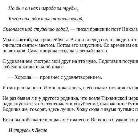
Но был он как награда за труды,
Когда ты, вдосталь помахав косой,
Склонялся над студеною водой,
— писал брянский поэт Никола
Мчатся автобусы, троллейбусы. Взад и вперед снуют люди по тр
считался святым местом. Потом его запустили. Со временем оп
пешеходов. Сама природа создала зеленый шатер.
С удивлением смотрел мой друг на это чудо. Подставил посуди
губами к живительной влаге.
— Хороша! — произнес с удовлетворением.
Я смотрел на него. И мне показалось, в его глазах появилось 
Не раз бывал я и у другого родника, что возле Тихвинской церк
надо спуститься по ступенькам в углубление, выложенное буто
Водичка же, говорят, здесь лучше. Хожу сюда я двумя путями:
Если вы побываете в оврагах Нижнего и Верхнего Судков, то у
И струясь к Десне