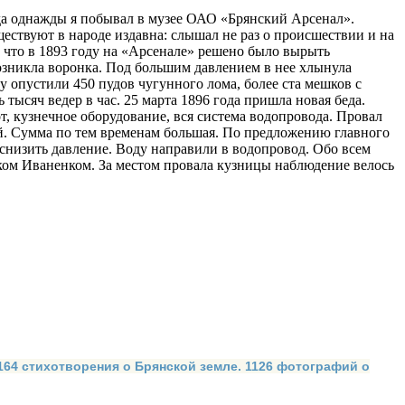
гда однажды я побывал в музее ОАО «Брянский Арсенал».
ествуют в народе издавна: слышал не раз о происшествии и на
т, что в 1893 году на «Арсенале» решено было вырыть
зникла во­ронка. Под большим давлением в нее хлынула
у опустили 450 пудов чугунного лома, более ста мешков с
тысяч ведер в час. 25 марта 1896 года пришла новая беда.
, кузнечное оборудование, вся система водопровода. Провал
ей. Сумма по тем временам большая. По предложению главного
ни­зить давление. Воду направили в водопровод. Обо всем
ком Иваненком. За местом провала кузницы наблюде­ние велось
 164 стихотворения о Брянской земле. 1126 фотографий о