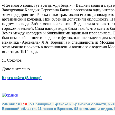
«Где много воды, тут всегда жди беды», «Вешней воды и царь
Заведующая Клавдия Сергеевна Бакина рассказала одну интерес
этом предпри­ятии. Рассказчики трактовали его по-разному, кто
артезианский колодец. При бурении допустили оплошность. На
подземная вода. Забил мощный фонтан. Вода начала заливать т
горохом и землей. Сила напора воды была такой, что все это б
Земля между колодцем и ближайшими зданиями провалилась. В н
был немалый — почти на двести футов, или шестьдесят два ме
механика «Арсенала» Л.А. Боровича и специалиста из Москвы 
этом можно прочесть в постановлении военного следствия Мос
вплоть до 1914 года.
Я. Соколов
Дополнительно
Карта сайта (Sitemap)
246 книг в
PDF
о Брянщине, Брянске и Брянской области, чит
Брянской области. 11 песен о Брянске. 98 фильмов и видео.