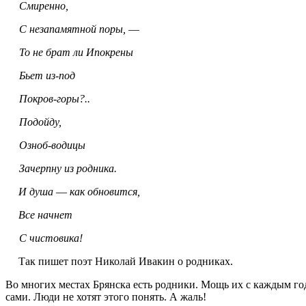
Смиренно,
С незапамятной поры,
—
То не брат ли Ипокрены
Бьет из-под
Покров-горы?..
Подойду,
Озноб-водицы
Зачерпну из родника.
И душа
—
как обновится,
Все начнет
С чистовика!
Так пишет поэт Николай Ивакин о родниках.
Во многих местах Брянска есть родники. Мощь их с каждым год
сами. Люди не хотят этого понять. А жаль!