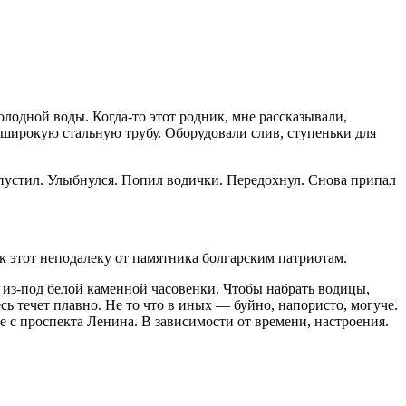
олодной воды. Когда-то этот родник, мне рассказывали,
 широкую стальную трубу. Оборудовали слив, ступеньки для
 Опустил. Улыбнулся. Попил водички. Передохнул. Снова припал
ик этот неподалеку от па­мятника болгарским патриотам.
е из-под белой каменной ча­совенки. Чтобы набрать водицы,
ь течет плавно. Не то что в иных — буйно, напористо, могуче.
е с проспекта Ленина. В зависимости от времени, настроения.