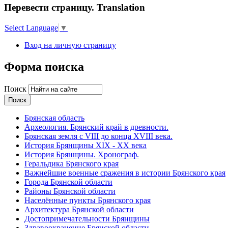
Перевести страницу. Translation
Select Language
▼
Вход на личную страницу
Форма поиска
Поиск
Брянская область
Археология. Брянский край в древности.
Брянская земля с VIII до конца XVIII века.
История Брянщины XIX - XX века
История Брянщины. Хронограф.
Геральдика Брянского края
Важнейшие военные сражения в истории Брянского края
Города Брянской области
Районы Брянской области
Населённые пункты Брянского края
Архитектура Брянской области
Достопримечательности Брянщины
Здравоохранение Брянской области