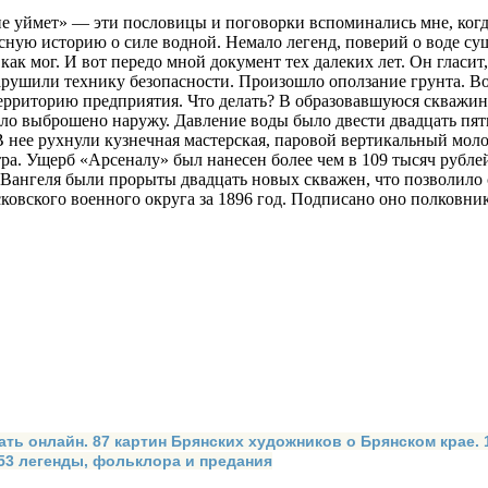
 не уймет» — эти пословицы и поговорки вспоминались мне, ко
ную историю о силе водной. Немало легенд, поверий о воде су­щ
 как мог. И вот передо мной документ тех далеких лет. Он гласи
рушили технику безопасности. Произошло оползание грунта. Во
ерриторию предприятия. Что делать? В образо­вавшуюся скважин
ыло выброшено наружу. Давление воды было двести двадцать пять 
ее рухнули кузнечная мастерская, паровой вертикальный мо­лот
тра. Ущерб «Арсеналу» был нанесен более чем в 109 тысяч рубл
Вангеля были прорыты двадцать новых скважен, что позволило с
ковского военного округа за 1896 год. Подписано оно полковни
ать онлайн. 87 картин Брянских художников о Брянском крае.
 53 легенды, фольклора и предания