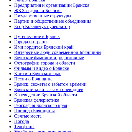
Предприятия и организации Брянска
ЖКХ и дороги Брянска
Государственные структуры
Партии и общественные объединения
Егор Ковальчук губернатор
Путешествие в Брянск
Города и страны
Ими гордится Брянский край
Интересные люди современной Брянщины
Брянские фамилии и родословные
Фотографии города и области
Фильмы и видео о Брянске
Книги о Брянском крае
Песни о Брянщине
Брянск, сюжеты о забытом времени
Брянский край глазами очевидцев
Краеведение Брянской области
Брянская фалеристика
География Брянского края
Природа Брянщины
Святые места
Погода
Телефоны
Улыбнись...чуть чуть лирики