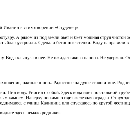
й Иванин в стихотворении «Студенец».
отуару. А рядом из-под земли бьет и бьет мощная струя чистой х
ять благоустроили. Сделали бетонные стенки. Воду направили в
ну. Вода хлы­нула в нее. Не ожидал такого напора. Не удержал.
вдохновение, оживленность. Радостнее на душе стало и мне. Родн
ви. Пил воду. Уносил с собой. Здесь вода идет по стальной труб
вым камнем. Наверху по камню идет железная оградка. Струя здес
 поднимаюсь с улицы Кали­нина или спускаюсь по крутой лестниц
видите здесь немало родников.