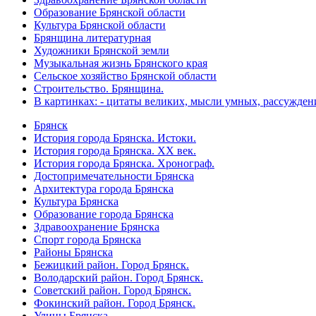
Образование Брянской области
Культура Брянской области
Брянщина литературная
Художники Брянской земли
Музыкальная жизнь Брянского края
Сельское хозяйство Брянской области
Строительство. Брянщина.
В картинках: - цитаты великих, мысли умных, рассужден
Брянск
История города Брянска. Истоки.
История города Брянска. XX век.
История города Брянска. Хронограф.
Достопримечательности Брянска
Архитектура города Брянска
Культура Брянска
Образование города Брянска
Здравоохранение Брянска
Спорт города Брянска
Районы Брянска
Бежицкий район. Город Брянск.
Володарский район. Город Брянск.
Советский район. Город Брянск.
Фокинский район. Город Брянск.
Улицы Брянска