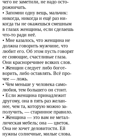
чего не заметили, не надо осто-
рожничать.
• Запомни одну вещь, мальчик:
никогда, никогда и ещё раз ни-
когда ты не окажешься смешным
в глазах женщины, если сделаешь
что-то ради неё.
• Мне казалось, что женщина не
должна говорить мужчине, что
любит его. Об этом пусть говорят
ее сияющие, счастливые глаза.
Они красноречивее всяких слов.
• Женщин следует либо богот-
ворить, либо оставлять. Всё про-
чее — ложь.
• Чем меньше у человека само-
любия, тем большего он стоит.
• Если женщина принадлежит
другому, она в пять раз желан-
нее, чем та, которую можно за-
получить, — старинное правило.
• Женщина — это вам не метал-
лическая мебель; она — цветок.
Она не хочет деловитости. Ей
нужны солнечные, милые слова.