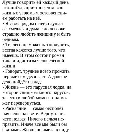
Лучше говорить ей каждый день
что-нибудь приятное, чем всю
жизнь с угрюмым остервенени-
ем работать на неё.
• Я стоял рядом с ней, слушал
её, смеялся и думал: до чего же
страшно любить женщину и быть
бедным.
• То, чего не можешь заполучить,
всегда кажется лучше того, что
имеешь. В этом состоит роман-
тика и идиотизм человеческой
жизни.
• Говорят, труднее всего прожить
первые семьдесят лет. А дальше
дело пойдёт на лад.
• Жизнь — это парусная лодка, на
которой слишком много парусов,
так что в любой момент она мо-
жет перевернуться.
• Раскаяние — самая бесполез-
ная вещь на свете. Вернуть ни-
чего нельзя. Ничего нельзя ис-
править. Иначе все мы были бы
святыми. Жизнь не имела в виду