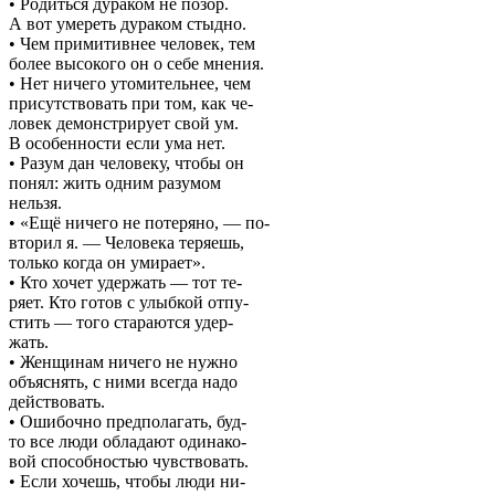
• Родиться дураком не позор.
А вот умереть дураком стыдно.
• Чем примитивнее человек, тем
более высокого он о себе мнения.
• Нет ничего утомительнее, чем
присутствовать при том, как че-
ловек демонстрирует свой ум.
В особенности если ума нет.
• Разум дан человеку, чтобы он
понял: жить одним разумом
нельзя.
• «Ещё ничего не потеряно, — по-
вторил я. — Человека теряешь,
только когда он умирает».
• Кто хочет удержать — тот те-
ряет. Кто готов с улыбкой отпу-
стить — того стараются удер-
жать.
• Женщинам ничего не нужно
объяснять, с ними всегда надо
действовать.
• Ошибочно предполагать, буд-
то все люди обладают одинако-
вой способностью чувствовать.
• Если хочешь, чтобы люди ни-