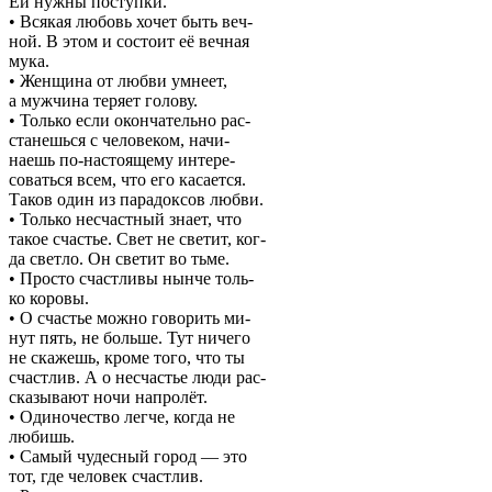
Ей нужны поступки.
• Всякая любовь хочет быть веч-
ной. В этом и состоит её вечная
мука.
• Женщина от любви умнеет,
а мужчина теряет голову.
• Только если окончательно рас-
станешься с человеком, начи-
наешь по-настоящему интере-
соваться всем, что его касается.
Таков один из парадоксов любви.
• Только несчастный знает, что
такое счастье. Свет не светит, ког-
да светло. Он светит во тьме.
• Просто счастливы нынче толь-
ко коровы.
• О счастье можно говорить ми-
нут пять, не больше. Тут ничего
не скажешь, кроме того, что ты
счастлив. А о несчастье люди рас-
сказывают ночи напролёт.
• Одиночество легче, когда не
любишь.
• Самый чудесный город — это
тот, где человек счастлив.