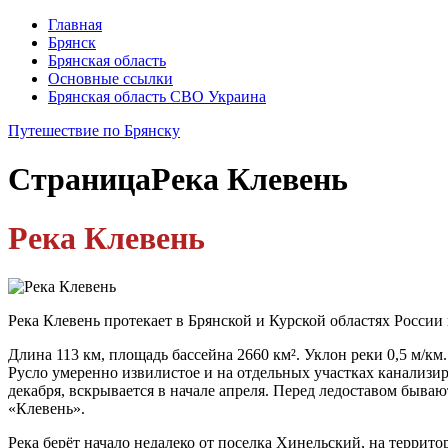
Главная
Брянск
Брянская область
Основные ссылки
Брянская область СВО Украина
Путешествие по Брянску
Страница
Река Клевень
Река Клевень
Река Клевень протекает в Брянской и Курской областях России
Длина 113 км, площадь бассейна 2660 км². Уклон реки 0,5 м/км.
Русло умеренно извилистое и на отдельных участках канализиро
декабря, вскрывается в начале апреля. Перед ледоставом быва
«Клевень».
Река берёт начало недалеко от поселка Хинельский, на террит