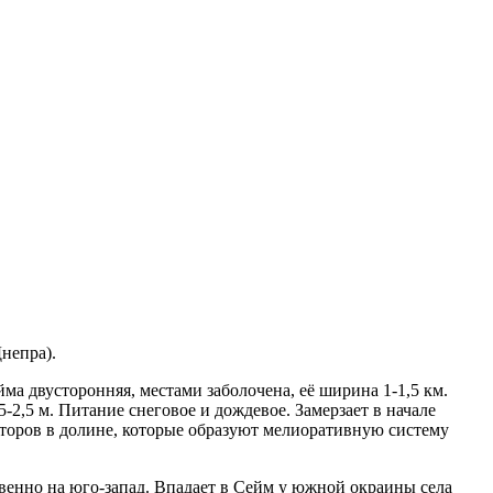
непра).
йма двусторонняя, местами заболочена, её ширина 1-1,5 км.
-2,5 м. Питание снеговое и дождевое. Замерзает в начале
яторов в долине, которые образуют мелиоративную систему
ственно на юго-запад. Впадает в Сейм у южной окраины села