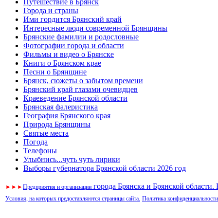
Путешествие в Брянск
Города и страны
Ими гордится Брянский край
Интересные люди современной Брянщины
Брянские фамилии и родословные
Фотографии города и области
Фильмы и видео о Брянске
Книги о Брянском крае
Песни о Брянщине
Брянск, сюжеты о забытом времени
Брянский край глазами очевидцев
Краеведение Брянской области
Брянская фалеристика
География Брянского края
Природа Брянщины
Святые места
Погода
Телефоны
Улыбнись...чуть чуть лирики
Выборы губернатора Брянской области 2026 год
города Брянска и Брянской области.
►
►
►
Предприятия и организации
Условия, на которых предоставляются страницы сайта.
Политика конфиденциальности