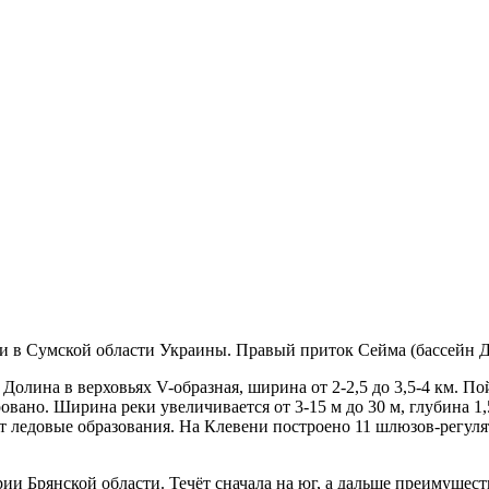
 и в Сумской области Украины. Правый приток Сейма (бассейн Д
 Долина в верховьях V-образная, ширина от 2-2,5 до 3,5-4 км. По
вано. Ширина реки увеличивается от 3-15 м до 30 м, глубина 1,5
ют ледовые образования. На Клевени построено 11 шлюзов-регул
ории Брянской области. Течёт сначала на юг, а дальше преимуще