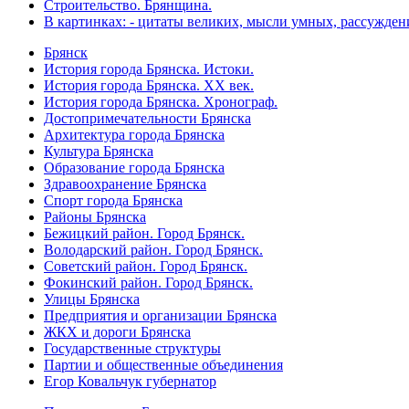
Строительство. Брянщина.
В картинках: - цитаты великих, мысли умных, рассужден
Брянск
История города Брянска. Истоки.
История города Брянска. XX век.
История города Брянска. Хронограф.
Достопримечательности Брянска
Архитектура города Брянска
Культура Брянска
Образование города Брянска
Здравоохранение Брянска
Спорт города Брянска
Районы Брянска
Бежицкий район. Город Брянск.
Володарский район. Город Брянск.
Советский район. Город Брянск.
Фокинский район. Город Брянск.
Улицы Брянска
Предприятия и организации Брянска
ЖКХ и дороги Брянска
Государственные структуры
Партии и общественные объединения
Егор Ковальчук губернатор