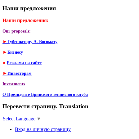
Наши предложения
Наши предложения:
Our proposals:
►
Губернатору А. Богомазу
►
Бизнесу
►
Реклама на сайте
►
Инвесторам
Investments
О Президенте Брянского теннисного клуба
Перевести страницу. Translation
Select Language
▼
Вход на личную страницу