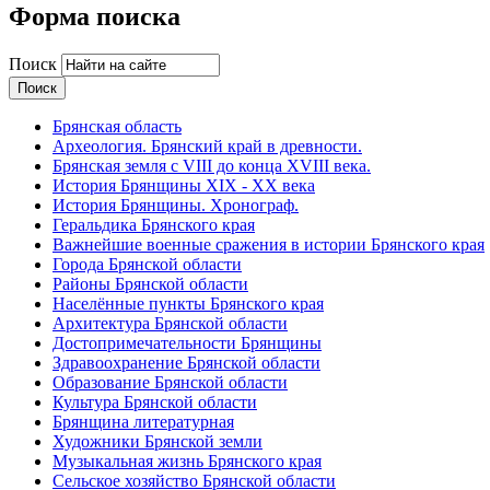
Форма поиска
Поиск
Брянская область
Археология. Брянский край в древности.
Брянская земля с VIII до конца XVIII века.
История Брянщины XIX - XX века
История Брянщины. Хронограф.
Геральдика Брянского края
Важнейшие военные сражения в истории Брянского края
Города Брянской области
Районы Брянской области
Населённые пункты Брянского края
Архитектура Брянской области
Достопримечательности Брянщины
Здравоохранение Брянской области
Образование Брянской области
Культура Брянской области
Брянщина литературная
Художники Брянской земли
Музыкальная жизнь Брянского края
Сельское хозяйство Брянской области