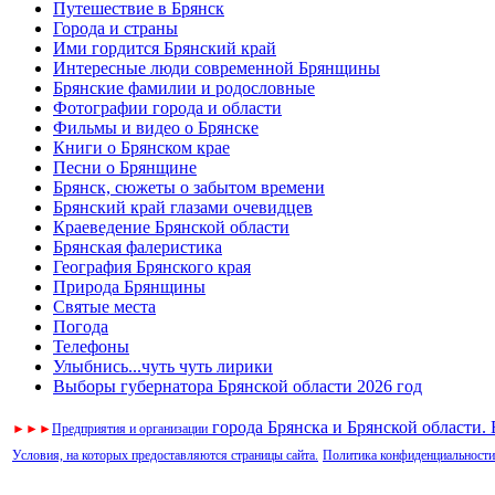
Путешествие в Брянск
Города и страны
Ими гордится Брянский край
Интересные люди современной Брянщины
Брянские фамилии и родословные
Фотографии города и области
Фильмы и видео о Брянске
Книги о Брянском крае
Песни о Брянщине
Брянск, сюжеты о забытом времени
Брянский край глазами очевидцев
Краеведение Брянской области
Брянская фалеристика
География Брянского края
Природа Брянщины
Святые места
Погода
Телефоны
Улыбнись...чуть чуть лирики
Выборы губернатора Брянской области 2026 год
города Брянска и Брянской области.
►
►
►
Предприятия и организации
Условия, на которых предоставляются страницы сайта.
Политика конфиденциальности