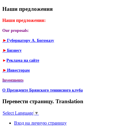
Наши предложения
Наши предложения:
Our proposals:
►
Губернатору А. Богомазу
►
Бизнесу
►
Реклама на сайте
►
Инвесторам
Investments
О Президенте Брянского теннисного клуба
Перевести страницу. Translation
Select Language
▼
Вход на личную страницу