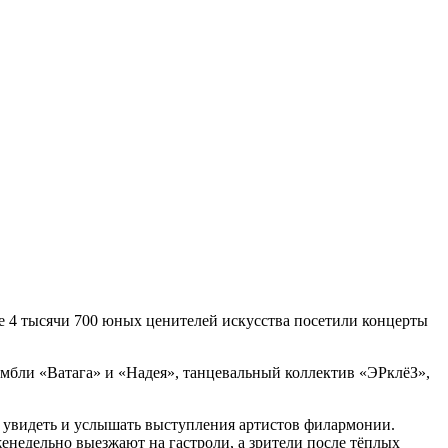
е 4 тысячи 700 юных ценителей искусства посетили концерты
мбли «Ватага» и «Надея», танцевальный коллектив «ЭРклёЗ»,
ы увидеть и услышать выступления артистов филармонии.
енедельно выезжают на гастроли, а зрители после тёплых