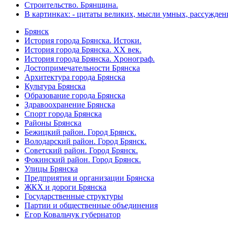
Строительство. Брянщина.
В картинках: - цитаты великих, мысли умных, рассужден
Брянск
История города Брянска. Истоки.
История города Брянска. XX век.
История города Брянска. Хронограф.
Достопримечательности Брянска
Архитектура города Брянска
Культура Брянска
Образование города Брянска
Здравоохранение Брянска
Спорт города Брянска
Районы Брянска
Бежицкий район. Город Брянск.
Володарский район. Город Брянск.
Советский район. Город Брянск.
Фокинский район. Город Брянск.
Улицы Брянска
Предприятия и организации Брянска
ЖКХ и дороги Брянска
Государственные структуры
Партии и общественные объединения
Егор Ковальчук губернатор