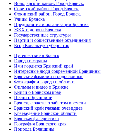
Володарский район. Город Брянск.
Советский район. Город Брянск.
Фокинский район. Город Брянск.
Улицы Брянска
Предприятия и организации Брянска
ЖКХ и дороги Брянска
Государственные структуры
Партии и общественные объединения
Егор Ковальчук губернатор
Путешествие в Брянск
Города и страны
Ими гордится Брянский край
Интересные люди современной Брянщины
Брянские фамилии и родословные
Фотографии города и области
Фильмы и видео о Брянске
Книги о Брянском крае
Песни о Брянщине
Брянск, сюжеты о забытом времени
Брянский край глазами очевидцев
Краеведение Брянской области
Брянская фалеристика
География Брянского края
Природа Брянщины