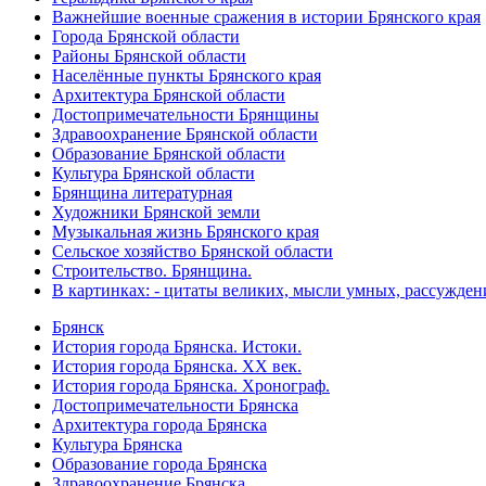
Важнейшие военные сражения в истории Брянского края
Города Брянской области
Районы Брянской области
Населённые пункты Брянского края
Архитектура Брянской области
Достопримечательности Брянщины
Здравоохранение Брянской области
Образование Брянской области
Культура Брянской области
Брянщина литературная
Художники Брянской земли
Музыкальная жизнь Брянского края
Сельское хозяйство Брянской области
Строительство. Брянщина.
В картинках: - цитаты великих, мысли умных, рассужден
Брянск
История города Брянска. Истоки.
История города Брянска. XX век.
История города Брянска. Хронограф.
Достопримечательности Брянска
Архитектура города Брянска
Культура Брянска
Образование города Брянска
Здравоохранение Брянска