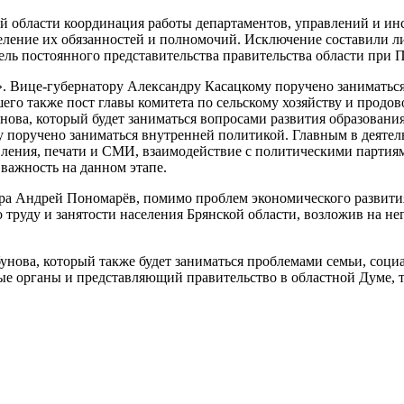
й области координа­ция работы департаментов, управлений и ин
деление их обязанностей и полномочий. Исключение составили л
ель постоянного пред­ставительства правительства области при 
». Вице-губернатору Александру Касацкому поручено заниматься 
го также пост главы комитета по сельскому хозяйству и продов
ва, кото­рый будет заниматься вопро­сами развития образо­вания,
 поручено заниматься внутрен­ней политикой. Глав­ным в деяте
вления, печати и СМИ, взаимодействие с политически­ми парти
 важность на дан­ном этапе.
ра Андрей Поно­марёв, помимо проблем экономического развития
руду и занятости населения Брянской облас­ти, возложив на не
бунова, который также будет заниматься про­блемами семьи, соц
 органы и пред­ставляющий правительство в областной Думе, т