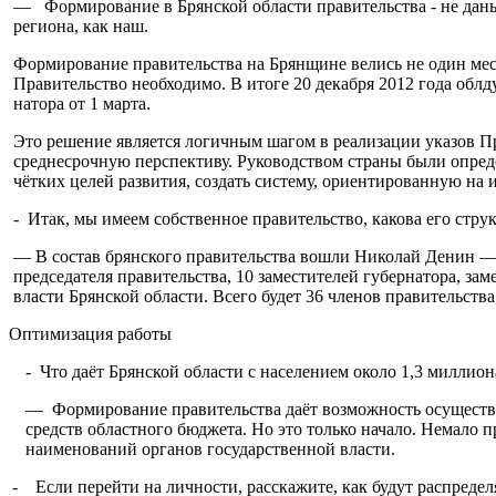
— Формирование в Брян­ской области правительства - не дань
реги­она, как наш.
Формирование правительства на Брянщине велись не один меся
Правительство необ­ходимо. В итоге 20 декабря 2012 года обл
натора от 1 марта.
Это решение является логичным шагом в реализа­ции указов 
среднесрочную перспек­тиву. Руководством страны были опред
чётких целей развития, создать систему, ориентированную на 
- Итак, мы имеем собственное правительство, какова его стру
— В состав брянского правительства вошли Николай Денин — г
председа­теля правительства, 10 заместителей губернато­ра, з
власти Брянской области. Всего будет 36 членов правительств
Оптимизация работы
- Что даёт Брянской облас­ти с населением около 1,3 миллио
— Формирование прави­тельства даёт возможность осуществи
средств областного бюдже­та. Но это только начало. Немало
наименова­ний органов государственной власти.
- Если перейти на личности, расскажите, как будут распре­де