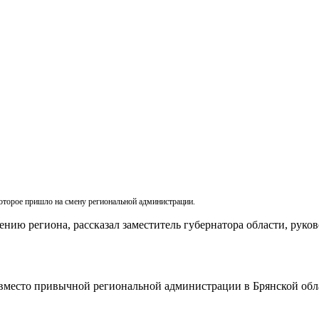
оторое пришло на смену региональной адми­нистрации.
ению региона, рас­сказал заместитель губернато­ра области, рук
вместо привычной реги­ональной администрации в Брянской обла