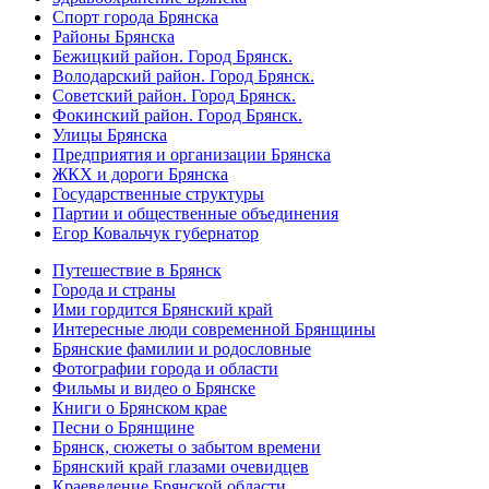
Спорт города Брянска
Районы Брянска
Бежицкий район. Город Брянск.
Володарский район. Город Брянск.
Советский район. Город Брянск.
Фокинский район. Город Брянск.
Улицы Брянска
Предприятия и организации Брянска
ЖКХ и дороги Брянска
Государственные структуры
Партии и общественные объединения
Егор Ковальчук губернатор
Путешествие в Брянск
Города и страны
Ими гордится Брянский край
Интересные люди современной Брянщины
Брянские фамилии и родословные
Фотографии города и области
Фильмы и видео о Брянске
Книги о Брянском крае
Песни о Брянщине
Брянск, сюжеты о забытом времени
Брянский край глазами очевидцев
Краеведение Брянской области