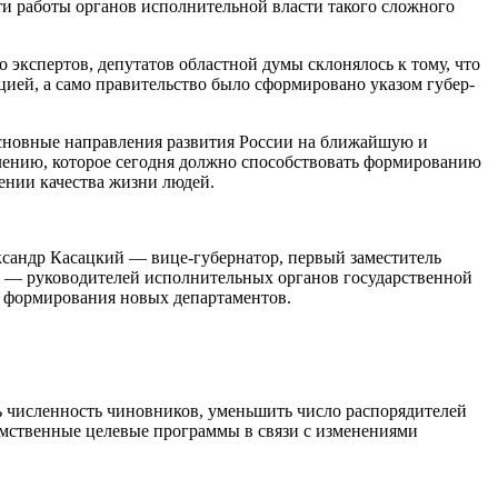
ти рабо­ты органов исполнительной власти такого сложного
экспертов, депутатов област­ной думы склонялось к тому, что
цией, а само правительство было сформировано указом губер­
снов­ные направления развития России на ближайшую и
лению, которое сегодня должно способствовать формирова­нию
шении качества жизни людей.
ксандр Касацкий — вице-губернатор, первый заместитель
тва — руководите­лей исполнительных органов государствен­ной
ре формирования новых департаментов.
числен­ность чиновников, умень­шить число распорядителей
домственные целевые программы в связи с изменениями