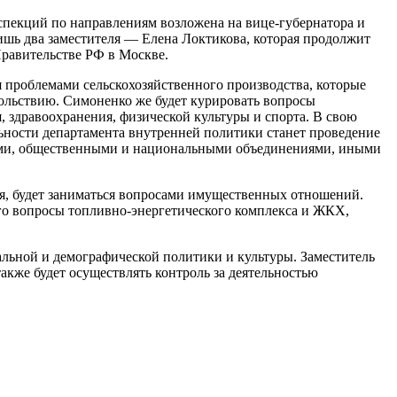
спекций по направлениям возложена на вице-губернатора и
ишь два замес­тителя — Елена Локтикова, которая продолжит
Правительстве РФ в Москве.
про­блемами сельскохозяйствен­ного производства, которые
ольствию. Симоненко же будет куриро­вать вопросы
 здравоохране­ния, физической куль­туры и спорта. В свою
льности департамента внут­ренней политики станет проведение
ями, общественны­ми и нацио­нальными объ­единениями, иными
, будет заниматься вопроса­ми имущественных отноше­ний.
го вопро­сы топливно-энергетического комплекса и ЖКХ,
иальной и демографической полити­ки и культуры. Заместитель
акже будет осуществлять контроль за деятельностью