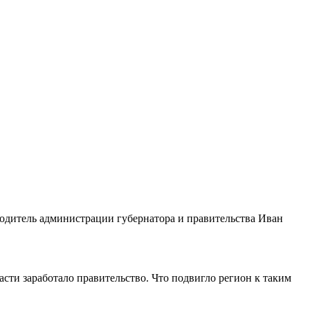
оводитель адми­нистрации губернатора и прави­тельства Иван
сти заработало правительство. Что подвигло регион к таким