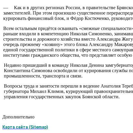
— Как и в других регио­нах России, в правительстве Брянско
замести­телей. При этом произошло существенное перераспре­
кури­ровать финансовый блок, и Фёдор Костюченко, руко­водит
Всем остальным придёт­ся осваивать «смежные спе­циальности
раньше входили в компе­тенцию Николая Симоненко, занимавше
строительства и дорожного хозяйства вместо Александра Жигуно
очередь прежнему «хозяину» этого блока Александ­ру Макарову
единой государс­твенной политики в сфере местного самоупра
инсти­тутами граждан­ского общества, что представляет осо­бую
Недавно пришед­ший в команду Нико­лая Денина замгубернато
Константина Симонова освободили от курирования службы по т
промыш­ленности, транспорта и связи.
Вопросы труда и занятос­ти перешли в ведение Ана­толия Тере
губернатора Михаил Кли­мов, курирующий правоох­ранительные
управления государственных закупок Боянской области.
Дополнительно
Карта сайта (Sitemap)