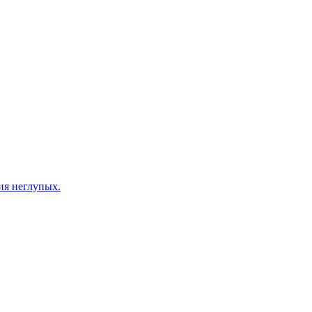
ия неглупых.