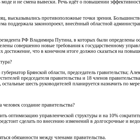
 моде и не смена вывески. Речь идёт о повы­шении эффективнос
ц, выска­зывались противоположные точки зрения. Большинство 
дума поддержа­ла законопроект, внесённый областной администра
Президента РФ Владимира Путина, в кото­рых были определены о
елены совершен­но новые требования к госу­дарственному управ
их достижение, что в конечном итоге должно сказаться на повы
ктура?
убернатор Брян­ской области, председатель гравительства; Але
аместителей пред­седателя правительства и 18 членов правитель­с
а, остальные шесть руко­водителей планирует­ся назначить по ме
на человек создание правительства?
ть оптимизацию управленческой структуры и на 10% сократить 
 предстоит сделать по внесению изменений в дол­госрочные и ве
ляться обязанности между членами правительства.