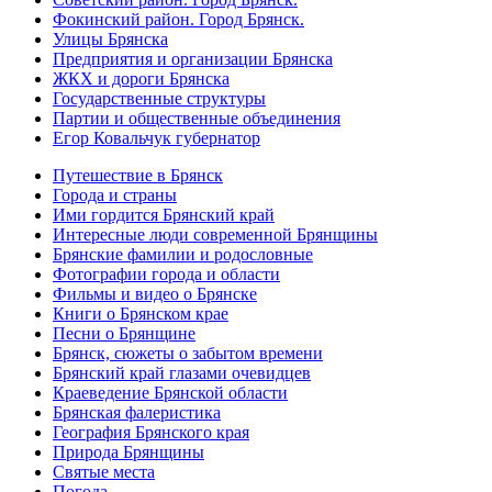
Фокинский район. Город Брянск.
Улицы Брянска
Предприятия и организации Брянска
ЖКХ и дороги Брянска
Государственные структуры
Партии и общественные объединения
Егор Ковальчук губернатор
Путешествие в Брянск
Города и страны
Ими гордится Брянский край
Интересные люди современной Брянщины
Брянские фамилии и родословные
Фотографии города и области
Фильмы и видео о Брянске
Книги о Брянском крае
Песни о Брянщине
Брянск, сюжеты о забытом времени
Брянский край глазами очевидцев
Краеведение Брянской области
Брянская фалеристика
География Брянского края
Природа Брянщины
Святые места
Погода