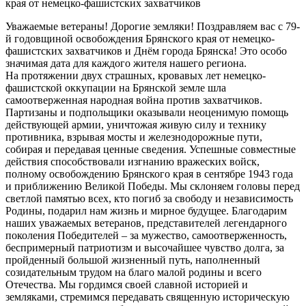
Уважаемые ветераны! Дорогие земляки! Поздравляем вас с 79-
й годовщиной освобождения Брянского края от немецко-
фашистских захватчиков и Днём города Брянска! Это особо
значимая дата для каждого жителя нашего региона.
На протяжении двух страшных, кровавых лет немецко-
фашистской оккупации на Брянской земле шла
самоотверженная народная война против захватчиков.
Партизаны и подпольщики оказывали неоценимую помощь
действующей армии, уничтожая живую силу и технику
противника, взрывая мосты и железнодорожные пути,
собирая и передавая ценные сведения. Успешные совместные
действия способствовали изгнанию вражеских войск,
полному освобождению Брянского края в сентябре 1943 года
и приближению Великой Победы. Мы склоняем головы перед
светлой памятью всех, кто погиб за свободу и независимость
Родины, подарил нам жизнь и мирное будущее. Благодарим
наших уважаемых ветеранов, представителей легендарного
поколения Победителей – за мужество, самоотверженность,
беспримерный патриотизм и высочайшее чувство долга, за
пройденный большой жизненный путь, наполненный
созидательным трудом на благо малой родины и всего
Отечества. Мы гордимся своей славной историей и
земляками, стремимся передавать священную историческую