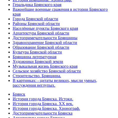
Геральдика Брянского края
Важнейшие военные сражения в истории Брянского
края
Города Брянской области
Районы Брянской области
Населённые пункты Брянского края
Архитектура Брянской области
Достопримечательности Брянщины
Здравоохранение Брянской области
Образование Брянской области
Культура Брянской области
Брянщина литературная
Художники Брянской земли
Музыкальная жизнь Брянского края
Сельское хозяйство Брянской области
Строительство. Брянщина.
В картинках: - цитаты великих, мысли умных,
рассуждения неглупых.
Брянск
История города Брянска. Истоки.
История города Брянска. XX век.
История города Брянска. Хронограф.
Достопримечательности Брянска
Архитектура города Брянска