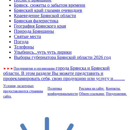
Брянск, сюжеты о забытом времени
Брянский край глазами очевидцев
Краеведение Брянской области
Брянская фалеристика
География Брянского края
Природа Брянщины
Святые места
Погода
Телефоны
Улыбнись...чуть чуть лирики
Выборы губернатора Брянской области 2026 год
города Брянска и Брянской
►
►
►
Предприятия и организации
области. В этом разделе Вы можете представить и
прорекламировать себя, свою продукцию или услугу и
..
........
Условия, на которых
Политика
Реклама на сайте.
Контакты.
предоставляются страницы
конфиденциальности
Обмен ссылками.
Предложения.
сайта.