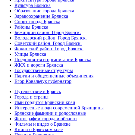
Культура Брянска
Образование города Брянска
Здравоохранение Брянска
Спорт города Брянска
Районы Брянска
Бежицкий район. Город Брянск.
Володарский район. Город Брянск.
Советский район. Город Брянск.
Фокинский район. Город Брянск.
Улицы Брянска
Предприятия и организации Брянска
ЖКХ и дороги Брянска
Государственные структуры
Партии и общественные объединения
Егор Ковальчук губернатор
Путешествие в Брянск
Города и страны
Ими гордится Брянский край
Интересные люди современной Брянщины
Брянские фамилии и родословные
Фотографии города и области
Фильмы и видео о Брянске
Книги о Брянском крае
Песни о Брянщине