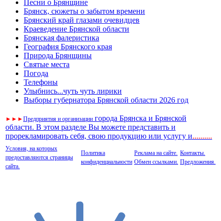
Песни о Брянщине
Брянск, сюжеты о забытом времени
Брянский край глазами очевидцев
Краеведение Брянской области
Брянская фалеристика
География Брянского края
Природа Брянщины
Святые места
Погода
Телефоны
Улыбнись...чуть чуть лирики
Выборы губернатора Брянской области 2026 год
города Брянска и Брянской
►
►
►
Предприятия и организации
области. В этом разделе Вы можете представить и
прорекламировать себя, свою продукцию или услугу и
..
........
Условия, на которых
Политика
Реклама на сайте.
Контакты.
предоставляются страницы
конфиденциальности
Обмен ссылками.
Предложения.
сайта.