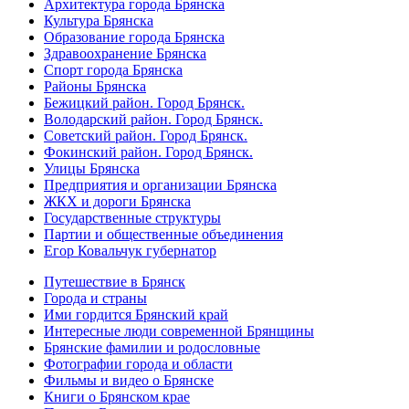
Архитектура города Брянска
Культура Брянска
Образование города Брянска
Здравоохранение Брянска
Спорт города Брянска
Районы Брянска
Бежицкий район. Город Брянск.
Володарский район. Город Брянск.
Советский район. Город Брянск.
Фокинский район. Город Брянск.
Улицы Брянска
Предприятия и организации Брянска
ЖКХ и дороги Брянска
Государственные структуры
Партии и общественные объединения
Егор Ковальчук губернатор
Путешествие в Брянск
Города и страны
Ими гордится Брянский край
Интересные люди современной Брянщины
Брянские фамилии и родословные
Фотографии города и области
Фильмы и видео о Брянске
Книги о Брянском крае