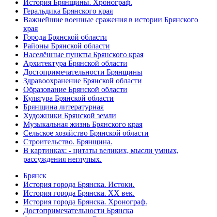
История Брянщины. Хронограф.
Геральдика Брянского края
Важнейшие военные сражения в истории Брянского
края
Города Брянской области
Районы Брянской области
Населённые пункты Брянского края
Архитектура Брянской области
Достопримечательности Брянщины
Здравоохранение Брянской области
Образование Брянской области
Культура Брянской области
Брянщина литературная
Художники Брянской земли
Музыкальная жизнь Брянского края
Сельское хозяйство Брянской области
Строительство. Брянщина.
В картинках: - цитаты великих, мысли умных,
рассуждения неглупых.
Брянск
История города Брянска. Истоки.
История города Брянска. XX век.
История города Брянска. Хронограф.
Достопримечательности Брянска