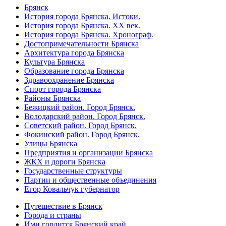
Брянск
История города Брянска. Истоки.
История города Брянска. XX век.
История города Брянска. Хронограф.
Достопримечательности Брянска
Архитектура города Брянска
Культура Брянска
Образование города Брянска
Здравоохранение Брянска
Спорт города Брянска
Районы Брянска
Бежицкий район. Город Брянск.
Володарский район. Город Брянск.
Советский район. Город Брянск.
Фокинский район. Город Брянск.
Улицы Брянска
Предприятия и организации Брянска
ЖКХ и дороги Брянска
Государственные структуры
Партии и общественные объединения
Егор Ковальчук губернатор
Путешествие в Брянск
Города и страны
Ими гордится Брянский край