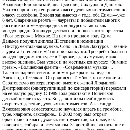
Владимир Блиндовский, два Дмитрия, Лахтуров и Даньков.
Учатся парни в оркестровом классе духовых инструментов по
классу саксофона. Володя занимается 4 года, оба Димы—уже
6 лет. Одаренные ребята — лауреаты и победители многих
российских и международных конкурсов, таких как
международный конкурс детского и юношеского творчества
«Роза ветров» в Москве. На нем в прошлом году Дима
Даньков получил диплом III степени в номинации
«Инструментальная музыка. Соло», а Дима Лахтуров—звание
лауреата I степени и «Гран-при» конкурса. Трое ребят были на
международном конкурсе в Париже, где их музыку также
высоко оценили. Был успех и на местных конкурсах: «Зимние
грезы», «Волшебная флейта», «Современная музыка»...
Таланты парней заметил и помог раскрыть их педагог
Александр Теселкин. Он родился в Тамбове, позже окончил
Саратовскую консерваторию, вместе с женой Людмилой
Дмитриевной (одногруппницей по консерватории) переехали
на ее малую родину. С 1989 года работают в Почепскои
детской школе искусств. Когда возникла необходимость
открыть отделение духовых инструментов, Александр
Вячеславович самостоятельно научился играть на тромбоне,
тубе, кларнете, саксофоне... В 2002 году был открыт
оркестровый класс духовых инструментов, которые, как
говорится, собирали всем миром. За достойное воспитание и
раскрытие талантов преподаватель не раз был награжден