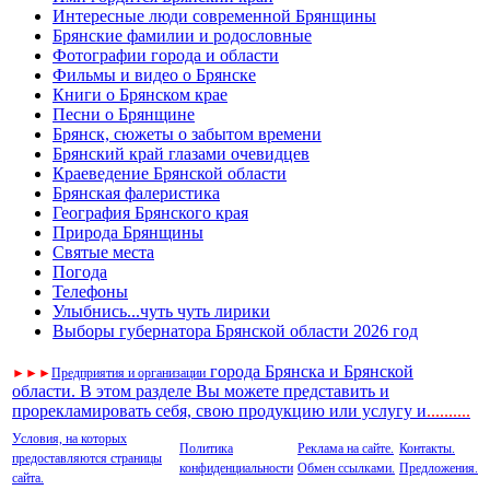
Интересные люди современной Брянщины
Брянские фамилии и родословные
Фотографии города и области
Фильмы и видео о Брянске
Книги о Брянском крае
Песни о Брянщине
Брянск, сюжеты о забытом времени
Брянский край глазами очевидцев
Краеведение Брянской области
Брянская фалеристика
География Брянского края
Природа Брянщины
Святые места
Погода
Телефоны
Улыбнись...чуть чуть лирики
Выборы губернатора Брянской области 2026 год
города Брянска и Брянской
►
►
►
Предприятия и организации
области. В этом разделе Вы можете представить и
прорекламировать себя, свою продукцию или услугу и
..
........
Условия, на которых
Политика
Реклама на сайте.
Контакты.
предоставляются страницы
конфиденциальности
Обмен ссылками.
Предложения.
сайта.