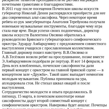
почетными грамотами и благодарностями.
В 2011 году после посещения Почепскои школы искусств
губернатор Николай Денин распорядился приобрести для нее
два современных альт-саксофона. Через некоторое время
ребята из рук замгубернатора Анатолия Теребунова получали
новенькие музыкальные инструменты, благодаря чему игра
стала еще ярче. Видя успехи своих подопечных, директор
школы искусств Валентина Овсянко обратилась к
руководителю Брянского губернаторского симфонического
оркестра Эдуарду Амбарцумяну с предложением совместного
выступления учащихся с прославленным коллективом.
Главный дирижер пошел навстречу. В.В.Овсянко и
А.В.Тесёлкин возили ребят на прослушивание, позже вместе
Э.Амбарцумяном подобрали ре пертуар. И вот 14 февраля, в
День всех влюбленных, почепские саксофонисты дали
первый концерт с оркестром на главной брянской сцене — в
концертном зале «Дружба». Такой шанс выпадает немногим
молодым музыкантам. Публика принимала на ура,
аплодировала стоя. Не стихал шквал оваций и после
выступления.
Сотрудничество молодости и опыта продолжилось. В
пятницу, 15 марта, в почепском кинотеатре юные
саксофонисты дадут второй совместный концерт с
симфоническим оркестром. Наверняка будет аншлаг. Почепцы