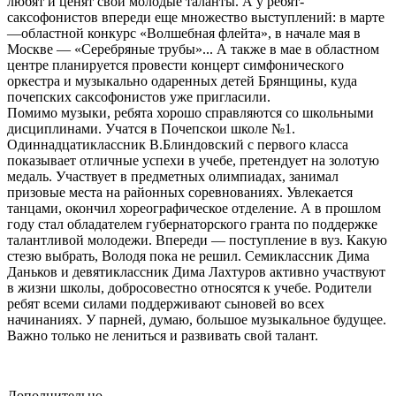
любят и ценят свои молодые таланты. А у ребят-
саксофонистов впереди еще множество выступлений: в марте
—областной конкурс «Волшебная флейта», в начале мая в
Москве — «Серебряные трубы»... А также в мае в областном
центре планируется провести концерт симфонического
оркестра и музыкально одаренных детей Брянщины, куда
почепских саксофонистов уже пригласили.
Помимо музыки, ребята хорошо справляются со школьными
дисциплинами. Учатся в Почепскои школе №1.
Одиннадцатиклассник В.Блиндовский с первого класса
показывает отличные успехи в учебе, претендует на золотую
медаль. Участвует в предметных олимпиадах, занимал
призовые места на районных соревнованиях. Увлекается
танцами, окончил хореографическое отделение. А в прошлом
году стал обладателем губернаторского гранта по поддержке
талантливой молодежи. Впереди — поступление в вуз. Какую
стезю выбрать, Володя пока не решил. Семиклассник Дима
Даньков и девятиклассник Дима Лахтуров активно участвуют
в жизни школы, добросовестно относятся к учебе. Родители
ребят всеми силами поддерживают сыновей во всех
начинаниях. У парней, думаю, большое музыкальное будущее.
Важно только не лениться и развивать свой талант.
Дополнительно