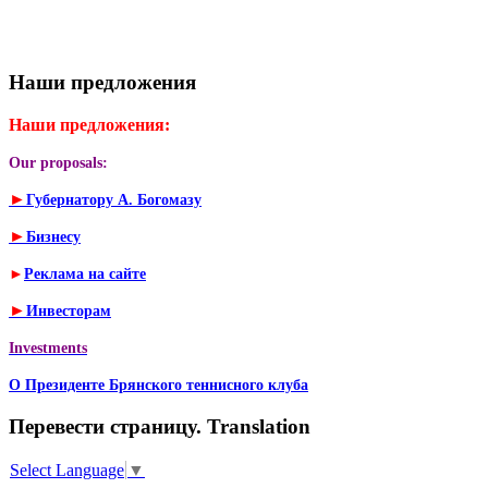
Наши предложения
Наши предложения:
Our proposals:
►
Губернатору А. Богомазу
►
Бизнесу
►
Реклама на сайте
►
Инвесторам
Investments
О Президенте Брянского теннисного клуба
Перевести страницу. Translation
Select Language
▼