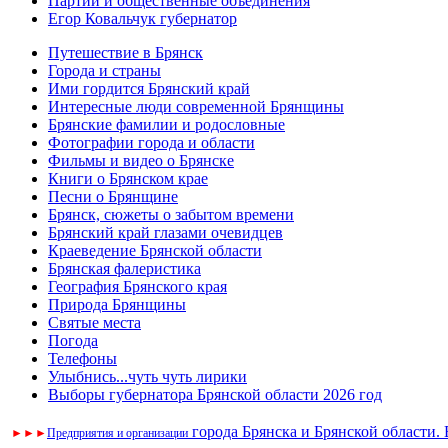
Партии и общественные объединения
Егор Ковальчук губернатор
Путешествие в Брянск
Города и страны
Ими гордится Брянский край
Интересные люди современной Брянщины
Брянские фамилии и родословные
Фотографии города и области
Фильмы и видео о Брянске
Книги о Брянском крае
Песни о Брянщине
Брянск, сюжеты о забытом времени
Брянский край глазами очевидцев
Краеведение Брянской области
Брянская фалеристика
География Брянского края
Природа Брянщины
Святые места
Погода
Телефоны
Улыбнись...чуть чуть лирики
Выборы губернатора Брянской области 2026 год
города Брянска и Брянской области.
►
►
►
Предприятия и организации