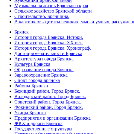
Художники Брянской земли
Музыкальная жизнь Брянского края
Сельское хозяйство Брянской области
Строительство. Брянщина.
В картинках: - цитаты великих, мысли умных, рассужден
Брянск
История города Брянска. Истоки.
История города Брянска. XX век.
История города Брянска. Хронограф.
Достопримечательности Брянска
Архитектура города Брянска
Культура Брянска
Образование города Брянска
Здравоохранение Брянска
Спорт города Брянска
Районы Брянска
Бежицкий район. Город Брянск.
Володарский район. Город Брянск.
Советский район. Город Брянск.
Фокинский район. Город Брянск.
Улицы Брянска
Предприятия и организации Брянска
ЖКХ и дороги Брянска
Государственные структуры