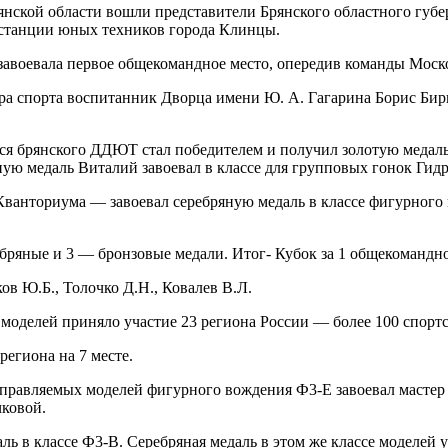
янской области вошли представители Брянского областного губе
 станции юных техников города Клинцы.
завоевала первое общекомандное место, опередив команды Моск
ра спорта воспитанник Дворца имени Ю. А. Гагарина Борис Бирю
ся брянского ДДЮТ стал победителем и получил золотую медаль
ую медаль Виталий завоевал в классе для групповых гонок Гидр
ванториума — завоевал серебряную медаль в классе фигурного
бряные и 3 — бронзовые медали. Итог- Кубок за 1 общекомандно
в Ю.Б., Толочко Д.Н., Ковалев В.Л.
моделей приняло участие 23 региона России — более 100 спорт
егиона на 7 месте.
управляемых моделей фигурного вождения Ф3-Е завоевал мастер
чковой.
ь в классе Ф3-В. Серебряная медаль в этом же классе моделей 