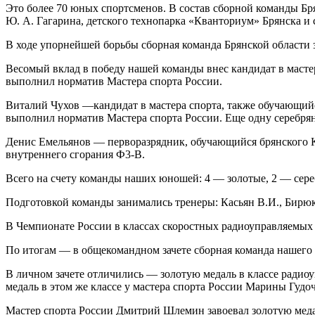
Это более 70 юных спортсменов. В состав сборной команды Бр
Ю. А. Гагарина, детского технопарка «Кванториум» Брянска и
В ходе упорнейшей борьбы сборная команда Брянской области 
Весомый вклад в победу нашей команды внес кандидат в масте
выполнил норматив Мастера спорта России.
Виталий Чухов —кандидат в мастера спорта, также обучающий
выполнил норматив Мастера спорта России. Еще одну серебрян
Денис Емельянов — перворазрядник, обучающийся брянского К
внутреннего сгорания Ф3-В.
Всего на счету команды наших юношей: 4 — золотые, 2 — сере
Подготовкой команды занимались тренеры: Касьян В.И., Бирюко
В Чемпионате России в классах скоростных радиоуправляемых 
По итогам — в общекомандном зачете сборная команда нашего р
В личном зачете отличились — золотую медаль в классе радио
медаль в этом же классе у мастера спорта России Марины Гудо
Мастер спорта России Дмитрий Шлемин завоевал золотую медал