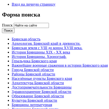
Вход на личную страницу
Форма поиска
Поиск
Брянская область
Археология. Брянский край в древности.
Брянская земля с VIII до конца XVIII века.
История Брянщины XIX - XX века
История Брянщины. Хронограф.
Геральдика Брянского края
Важнейшие военные сражения в истории Брянского края
Города Брянской области
Районы Брянской области
Населённые пункты Брянского края
Архитектура Брянской области
Достопримечательности Брянщины
Здравоохранение Брянской области
Образование Брянской области
Культура Брянской области
Брянщина литературная