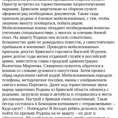
Оркестр встретил их торжественными патриотическими
маршами. Брянским защитникам на сборном пункте
оформили ряд необходимых документов. Также сюда
приехали родные и близкие мобилизованных, с тем, чтобы
лишнюю минуту пообщаться, побыть рядом.
Мобилизованные воины обладают необходимыми воинско-
учетными специальностями, у многих за плечами боевой
опыт. На защиту Родины они встали сознательно,
большинство даже не дожидались повесток, а самостоятельно
прибывали в военкомат. Проводить мобилизованных
приехали депутат Брянского горсовета Василий Игрунев,
ранее долгие годы жизни отдавший службе в российской
армии, заместитель главы городской администрации
Валентина Миронова. Священнослужитель обратился к
воинам со словами духовного напутствия. Затем прошел
обряд окропления святой водой. Мобилизованным передали
телефоны, методические пособия, иконы с изображением
святого воина Пересвета. Далее под торжественные звуки
марша защитники Родины из Брянской области обнялись с
родными, загрузили вещи в автобусы и отправились в места
дислокации. Настрой у брянцев очень позитивный. Такая
беседа состоялась в Бежицком военкомате с отправляемыми: –
Куда едете? – Побеждать! В беседах ребята делились тем, что
пойти по призыву Родины на ее защиту – их долг и
обязанность. Мыслей искать варианты, чтобы отказаться, у