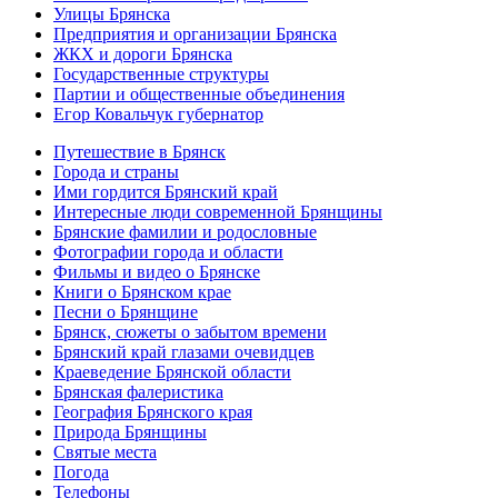
Улицы Брянска
Предприятия и организации Брянска
ЖКХ и дороги Брянска
Государственные структуры
Партии и общественные объединения
Егор Ковальчук губернатор
Путешествие в Брянск
Города и страны
Ими гордится Брянский край
Интересные люди современной Брянщины
Брянские фамилии и родословные
Фотографии города и области
Фильмы и видео о Брянске
Книги о Брянском крае
Песни о Брянщине
Брянск, сюжеты о забытом времени
Брянский край глазами очевидцев
Краеведение Брянской области
Брянская фалеристика
География Брянского края
Природа Брянщины
Святые места
Погода
Телефоны