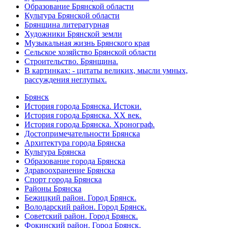
Образование Брянской области
Культура Брянской области
Брянщина литературная
Художники Брянской земли
Музыкальная жизнь Брянского края
Сельское хозяйство Брянской области
Строительство. Брянщина.
В картинках: - цитаты великих, мысли умных,
рассуждения неглупых.
Брянск
История города Брянска. Истоки.
История города Брянска. XX век.
История города Брянска. Хронограф.
Достопримечательности Брянска
Архитектура города Брянска
Культура Брянска
Образование города Брянска
Здравоохранение Брянска
Спорт города Брянска
Районы Брянска
Бежицкий район. Город Брянск.
Володарский район. Город Брянск.
Советский район. Город Брянск.
Фокинский район. Город Брянск.