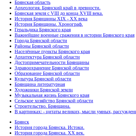
Брянская область
Археология. Брянский край в древности.
Брянская земля с VIII до конца XVIII века.
История Брянщины XIX - XX века
История Брянщины. Хронограф.
Геральдика Брянского края
Важнейшие военные сражения в истории Брянского края
Города Брянской области
Районы Брянской области
Населённые пункты Брянского края
Архитектура Брянской области
Достопримечательности Брянщины
Здравоохранение Брянской области
Образование Брянской области
Культура Брянской области
Брянщина литературная
Художники Брянской земли
Музыкальная жизнь Брянского края
Сельское хозяйство Брянской области
Строительство. Брянщина.
В картинках: - цитаты великих, мысли умных, рассужден
Брянск
История города Брянска. Истоки.
История города Брянска. XX век.