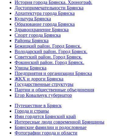
История города Брянска. Хронограф.
Достопримечательности Брянска
Архитектура города Брянска
Культура Брянска
Образование города Брянска
Здравоохранение Брянска
Спорт города Брянска
Районы Брянска
Бежицкий район. Город Брянск.
Володарский район. Город Брянск.
Советский район. Город Брянск.
Фокинский район. Город Брянск.
Улицы Брянска
Предприятия и организации Брянска
ЖКХ и дороги Брянска
Государственные структуры
Партии и общественные объединения
Егор Ковальчук губернатор
Путешествие в Брянск
Города и страны
Ими гордится Брянский край
Интересные люди современной Брянщины
Брянские фамилии и родословные
Фотографии города и области