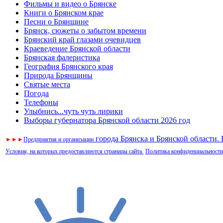
Фильмы и видео о Брянске
Книги о Брянском крае
Песни о Брянщине
Брянск, сюжеты о забытом времени
Брянский край глазами очевидцев
Краеведение Брянской области
Брянская фалеристика
География Брянского края
Природа Брянщины
Святые места
Погода
Телефоны
Улыбнись...чуть чуть лирики
Выборы губернатора Брянской области 2026 год
города Брянска и Брянской области.
►
►
►
Предприятия и организации
Условия, на которых предоставляются страницы сайта.
Политика конфиденциальности