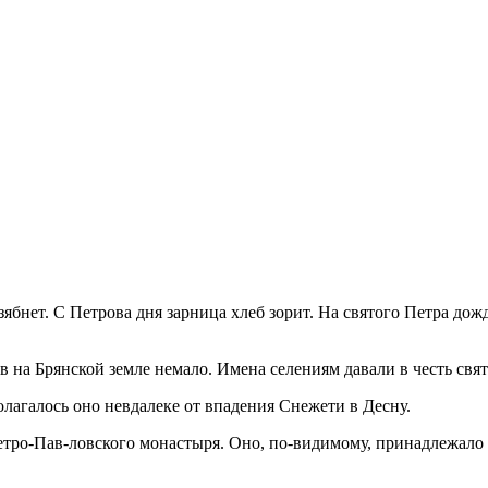
ябнет. С Пет­рова дня зарница хлеб зорит. На святого Петра до
на Брянс­кой земле немало. Имена селениям давали в честь свят
олагалось оно невдалеке от впадения Снежети в Десну.
Петро-Пав-ловского монастыря. Оно, по-видимому, принадлежало