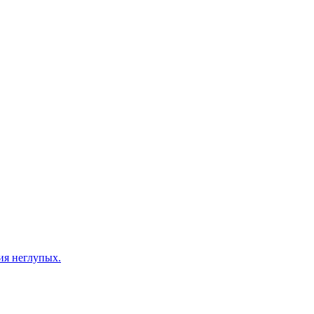
ия неглупых.