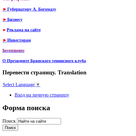
►
Губернатору А. Богомазу
►
Бизнесу
►
Реклама на сайте
►
Инвесторам
Investments
О Президенте Брянского теннисного клуба
Перевести страницу. Translation
Select Language
▼
Вход на личную страницу
Форма поиска
Поиск