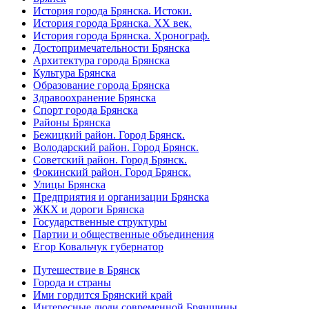
История города Брянска. Истоки.
История города Брянска. XX век.
История города Брянска. Хронограф.
Достопримечательности Брянска
Архитектура города Брянска
Культура Брянска
Образование города Брянска
Здравоохранение Брянска
Спорт города Брянска
Районы Брянска
Бежицкий район. Город Брянск.
Володарский район. Город Брянск.
Советский район. Город Брянск.
Фокинский район. Город Брянск.
Улицы Брянска
Предприятия и организации Брянска
ЖКХ и дороги Брянска
Государственные структуры
Партии и общественные объединения
Егор Ковальчук губернатор
Путешествие в Брянск
Города и страны
Ими гордится Брянский край
Интересные люди современной Брянщины