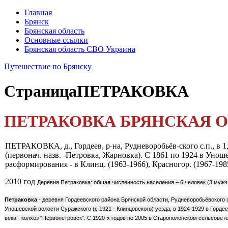
Главная
Брянск
Брянская область
Основные ссылки
Брянская область СВО Украина
Путешествие по Брянску
Страница
ПЕТРАКОВКА
ПЕТРАКОВКА БРЯНСКАЯ ОБЛАС
ПЕТРАКОВКА, д., Гордеев, р-на, Рудневоробьёв-ского с.п., в 1,5 к
(первонач. назв. -Петровка, Жарновка). С 1861 по 1924 в Уношев
расформирования - в Клинц. (1963-1966), Красногор. (1967-1985)
2010 год
Деревня Петраковка: общая численность населения – 6 человек (3 мужч
Петраковка
- деревня Гордеевского района Брянской области, Рудневоробьёвского се
Уношевской волости Суражского (с 1921 - Клинцовского) уезда, в 1924-1929 в Горде
века - колхоз "Первопетровск". С 1920-х годов по 2005 в Старополонском сельсовет