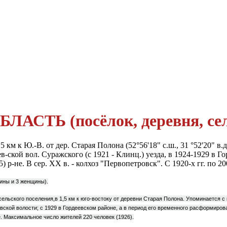
ТЬ (посёлок, деревня, село
м к Ю.-В. от дер. Старая Полона (52°56'18" с.ш., 31 °52'20" в.д.). 
-ской вол. Суражского (с 1921 - Клинц.) уезда, в 1924-1929 в Горд
 р-не. В сер. XX в. - колхоз "Первопетровск". С 1920-х гг. по 2
ины и 3 женщины).
льского поселения,в 1,5 км к юго-востоку от деревни Старая Полона. Упоминается с к
евской волости; с 1929 в Гордеевском районе, а в период его временного расформиров
е. Максимальное число жителей 220 человек (1926).