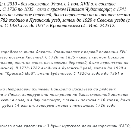
с 2010 - без населе­ния. Упом. с 1 пол. XVII в. в составе
). С 1726 по 1835 - село с храмом Николая Чудотворца; с 1741
вновь называемое деревней, было перенесено на нынешнее место
82 входило в Луганский уезд, затем до 1929 в Севском уезде (с
о. С 1920-х гг. до 1961 в Кропотовском с/с. Инд. 242312.
а городского типа Локоть. Упоминается с первой половины XVII
го поселка Красное). С 1726 по 1835 - село с храмом Николая
трилово, отныне вновь называемое деревней, было перенесено на
сное). В 1778-1782 входило в Луганский уезд, затем до 1929 в
озы "Красный Май", имени Буденного. С 1920-х годов до 1961 в
евни Петриловой жителей Панкрата Васильева да рядовых
ра и Павла, которую они построили по благословенной грамоте
 чети в поле, а в дву потомуж, с сенных покосов с 10 копен, дани
 1 рубль 14 алтын, которыя имать с нынешняго 1726 года.
ужского пола крестьян и 3 души мужского пола малороссиян (ГАБО,