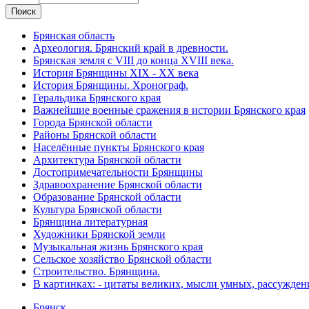
Брянская область
Археология. Брянский край в древности.
Брянская земля с VIII до конца XVIII века.
История Брянщины XIX - XX века
История Брянщины. Хронограф.
Геральдика Брянского края
Важнейшие военные сражения в истории Брянского края
Города Брянской области
Районы Брянской области
Населённые пункты Брянского края
Архитектура Брянской области
Достопримечательности Брянщины
Здравоохранение Брянской области
Образование Брянской области
Культура Брянской области
Брянщина литературная
Художники Брянской земли
Музыкальная жизнь Брянского края
Сельское хозяйство Брянской области
Строительство. Брянщина.
В картинках: - цитаты великих, мысли умных, рассужден
Брянск