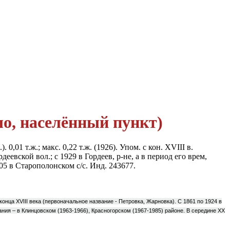
, населённый пункт)
0,01 т.ж.; макс. 0,22 т.ж. (1926). Упом. с кон. XVIII в.
еевской вол.; с 1929 в Гордеев, р-не, а в период его врем,
005 в Старополонском с/с. Инд. 243677.
онца XVIII века (первоначальное название - Петровка, Жарновка). С 1861 по 1924 в
ания – в Клинцовском (1963-1966), Красногорском (1967-1985) районе. В середине ХХ