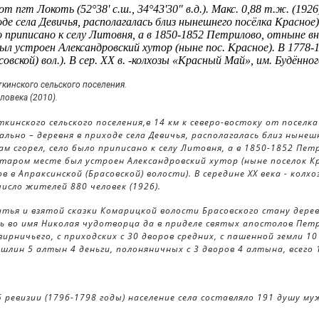
пгт Локоть (52°38' с.ш., 34°43'30" в.д.). Макс. 0,88 т.ж. (1926); 
ходе села Девичья, располагалась близ нынешнего посёлка Красное
ло приписано к селу Литовня, а в 1850-1852 Петрилово, отныне 
л устроен Александровский ху­тор (ныне пос. Красное). В 1778-17
асовской) вол.). В сер. XX в. -колхозы «Красный Май», им. Будённог
кинского сельского поселения
.
еловека (
2010
).
кинского сельского поселения,в 14 км к северо-востоку от поселк
льно – деревня в приходе села Девичья, располагалась близ нынешне
ам сгорел, село было приписано к селу Литовня, а в 1850-1852 Пе
таром месте был устроен Александровский хутор (ныне поселок Кра
ов в Апраксинской (Брасовской) волости). В середине ХХ века - колх
число жителей 880 человек (1926).
битья и взятой сказки Комарицкой волости Брасовского стану дер
ь во имя Николая чудотворца да в приделе святых апостолов Пет
вирничьего, с приходских с 30 дворов средних, с пашенной земли 10
шлин 5 алтын 4 деньги, полоняничных с 3 дворов 4 алтына, всего
 5 ревизии (1796-1798 годы) население села составляло 191 душу м