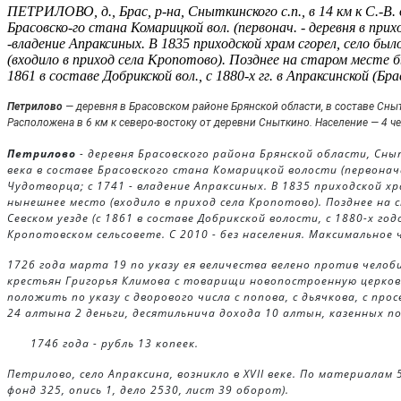
ПЕТРИЛОВО, д., Брас, р-на, Сныткинского с.п., в 14 км к С.-В. от 
Брасовско-го стана Комарицкой вол. (первонач. - деревня в при
-владение Апраксиных. В 1835 приходской храм сгорел, село бы
(входило в приход села Кропотово). Позднее на старом месте бы
1861 в составе Добрикской вол., с 1880-х гг. в Апраксинской (Бр
Петрилово
— деревня в
Брасовском районе
Брянской области
, в составе
Сныт
Расположена в 6 км к северо-востоку от деревни
Сныткино
. Население — 4 ч
Петрилово
- деревня Брасовского района Брянской области, Сныт
века в составе Брасовского стана Комарицкой волости (первонача
Чудотворца; с 1741 - владение Апраксиных. В 1835 приходской хр
нынешнее место (входило в приход села Кропотово). Позднее на с
Севском уезде (с 1861 в составе Добрикской волости, с 1880-х год
Кропотовском сельсовете. С 2010 - без населения. Максимальное 
1726 года марта 19 по указу ея величества велено против чело
крестьян Григорья Климова с товарищи новопостроенную церков
положить по указу с дворового числа с попова, с дьячкова, с прос
24 алтына 2 деньги, десятильнича дохода 10 алтын, казенных по
1746 года - рубль 13 копеек.
Петрилово, село Апраксина, возникло в XVII веке. По материалам
фонд 325, опись 1, дело 2530, лист 39 оборот).