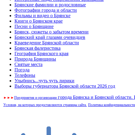
Брянские фамилии и родословные
Фотографии города и области
Фильмы и видео о Брянске
Книги о Брянском крае
Песни о Брянщине
Брянск, сюжеты о забытом времени
Брянский край глазами очевидцев
Краеведение Брянской области
Брянская фалеристика
География Брянского края
Природа Брянщины
Святые места
Погода
Телефоны
Улыбнись...чуть чуть лирики
Выборы губернатора Брянской области 2026 год
города Брянска и Брянской области.
►
►
►
Предприятия и организации
Условия, на которых предоставляются страницы сайта.
Политика конфиденциальности