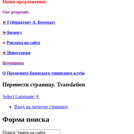
Наши предложения:
Our proposals:
►
Губернатору А. Богомазу
►
Бизнесу
►
Реклама на сайте
►
Инвесторам
Investments
О Президенте Брянского теннисного клуба
Перевести страницу. Translation
Select Language
▼
Вход на личную страницу
Форма поиска
Поиск