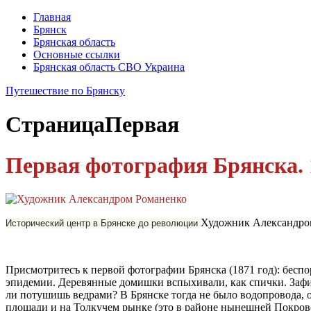
Главная
Брянск
Брянская область
Основные ссылки
Брянская область СВО Украина
Путешествие по Брянску
Страница
Первая
Первая фотография Брянска. 1
Художник Александро
Исторический центр в Брянске до революции
Присмотритесъ к первой фотогра­фии Брянска (1871 год): беспо
эпидемии. Деревян­ные домишки вспыхивали, как спич­ки. Зафикс
ли потушишь ведрами? В Брянске тог­да не было водопровода, о
площади и на Толкучем рынке (это в районе нынешней Покров