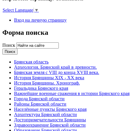
Select Language
▼
Вход на личную страницу
Форма поиска
Поиск
Брянская область
Археология. Брянский край в древности.
Брянская земля с VIII до конца XVIII века.
История Брянщины XIX - XX века
История Брянщины. Хронограф.
Геральдика Брянского края
Важнейшие военные сражения в истории Брянского края
Города Брянской области
Районы Брянской области
Населённые пункты Брянского края
Архитектура Брянской области
Достопримечательности Брянщины
Здравоохранение Брянской области
Образование Брянской области