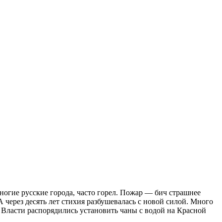
ногие рус­ские города, часто горел. Пожар — бич страшнее
 через десять лет стихия раз­бушевалась с новой силой. Много
. Власти распоряди­лись установить чаны с водой на Красной