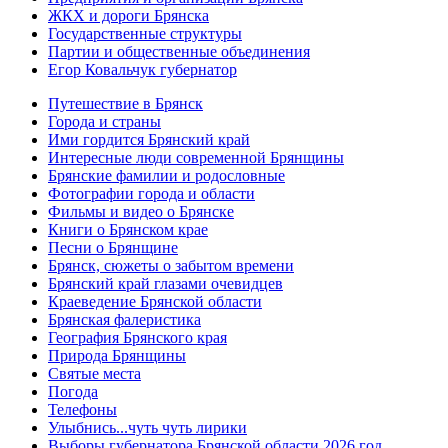
ЖКХ и дороги Брянска
Государственные структуры
Партии и общественные объединения
Егор Ковальчук губернатор
Путешествие в Брянск
Города и страны
Ими гордится Брянский край
Интересные люди современной Брянщины
Брянские фамилии и родословные
Фотографии города и области
Фильмы и видео о Брянске
Книги о Брянском крае
Песни о Брянщине
Брянск, сюжеты о забытом времени
Брянский край глазами очевидцев
Краеведение Брянской области
Брянская фалеристика
География Брянского края
Природа Брянщины
Святые места
Погода
Телефоны
Улыбнись...чуть чуть лирики
Выборы губернатора Брянской области 2026 год