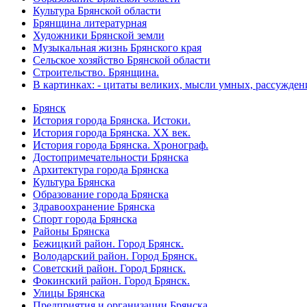
Культура Брянской области
Брянщина литературная
Художники Брянской земли
Музыкальная жизнь Брянского края
Сельское хозяйство Брянской области
Строительство. Брянщина.
В картинках: - цитаты великих, мысли умных, рассужден
Брянск
История города Брянска. Истоки.
История города Брянска. XX век.
История города Брянска. Хронограф.
Достопримечательности Брянска
Архитектура города Брянска
Культура Брянска
Образование города Брянска
Здравоохранение Брянска
Спорт города Брянска
Районы Брянска
Бежицкий район. Город Брянск.
Володарский район. Город Брянск.
Советский район. Город Брянск.
Фокинский район. Город Брянск.
Улицы Брянска
Предприятия и организации Брянска