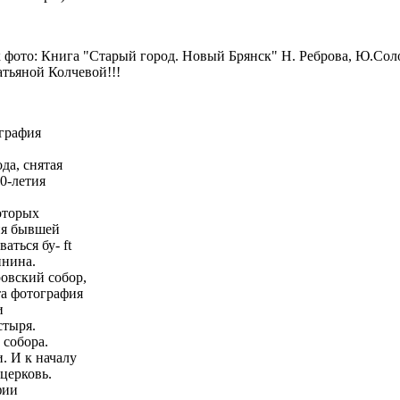
к фото: Книга "Старый город. Новый Брянск" Н. Реброва, Ю.Сол
атьяной Колчевой!!!
ография
да, снятая
00-летия
оторых
ния бывшей
ться бу- ft
инина.
овский собор,
та фотография
и
стыря.
 собора.
. И к началу
 церковь.
фии