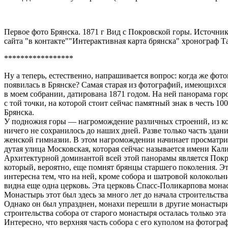
Первое фото Брянска. 1871 г Вид с Покровской горы. Источни
сайта "в контакте""Интерактивная карта брянска" хронограф Т
*****************
Ну а теперь, естественно, напрашивается вопрос: когда же фот
появилась в Брянске? Самая старая из фотографий, имеющихся
в моем собрании, датирована 1871 годом. На ней панорама горо
с той точки, на которой стоит сейчас памятный знак в честь 10
Брянска.
У подножия горы — нагромождение различных строений, из к
ничего не сохранилось до наших дней. Разве только часть зда
женской гимназии. В этом нагромождении начинает просматрива
дутая улица Московская, которая сейчас называется имени Кал
Архитектурной доминантой всей этой панорамы является Покр
который, вероятно, еще помнят брянцы старшего поколения. Э
интересна тем, что на ней, кроме собора и шатровой колокольн
видна еще одна церковь. Эта церковь Спасс-Поликарпова мона
Монастырь этот был здесь за много лет до начала строительства
Однако он был упразднен, монахи перешли в другие монастыри
строительства собора от старого монастыря осталась только эта
Интересно, что верхняя часть собора с его куполом на фотогра