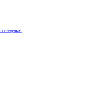
ия неглупых.