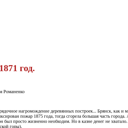
871 год.
м Романенко
рядоч­ное нагромождение деревянных построек... Брянск, как и м
ирован пожар 1875 года, тогда сгорела большая часть горо­да. А
н был про­сто жизненно необходим. Но в казне денег не хватало
ской горы).