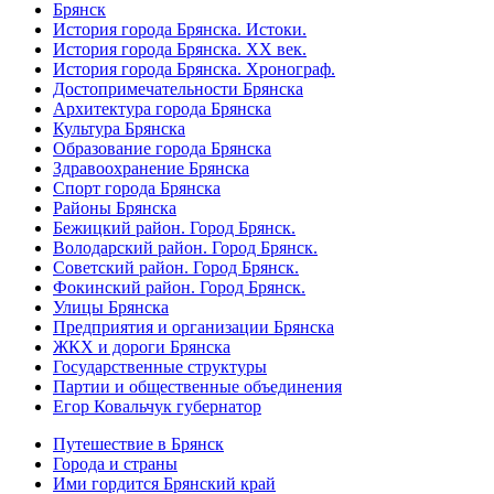
Брянск
История города Брянска. Истоки.
История города Брянска. XX век.
История города Брянска. Хронограф.
Достопримечательности Брянска
Архитектура города Брянска
Культура Брянска
Образование города Брянска
Здравоохранение Брянска
Спорт города Брянска
Районы Брянска
Бежицкий район. Город Брянск.
Володарский район. Город Брянск.
Советский район. Город Брянск.
Фокинский район. Город Брянск.
Улицы Брянска
Предприятия и организации Брянска
ЖКХ и дороги Брянска
Государственные структуры
Партии и общественные объединения
Егор Ковальчук губернатор
Путешествие в Брянск
Города и страны
Ими гордится Брянский край