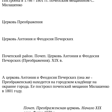
Построена в 1798 - 1801 гг. почепским мещанином С.
Милашенко
Церковь Преображения
Церковь Антония и Феодосия Печорских
Почепский район. Почеп. Церковь Антония и Феодосия
Печорских (Преображения). XIX в.
А церковь Антония и Феодосия Печерских (она же -
Преображенская) находится на городском кладбище на
окраине города. Ее построил почепский мещанин Милашенко
в 1801 году.
Почеп
.
Преображенская
церковь
.
Начало
XIX