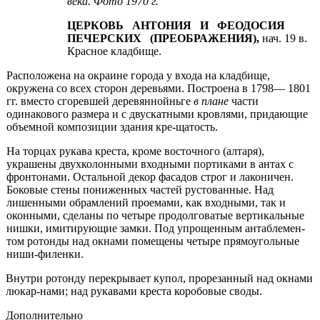
века
.
Фото
1970
г
.
ЦЕРКОВЬ АНТОНИЯ И ФЕОДО­СИЯ
ПЕЧЕРСКИХ (ПРЕОБРАЖЕ­НИЯ),
нач. 19 в.
Красное кладбище.
Расположена на окраине города у входа на кладбище,
окружена со всех сторон деревьями. Построена в 1798— 1801
гг. вместо сгоревшей деревяннойньге
в плане
части
одинакового разме­ра и с двускатными кровлями, придаю­щие
объемной композиции здания кре-щатость.
На торцах рукава креста, кроме во­сточного (алтаря),
украшены двухко­лонными входными портиками в антах с
фронтонами. Остальной декор фаса­дов строг и лаконичен.
Боковые сте­ны пониженных частей рустованные. Над
лишенными обрамлений проема­ми, как входными, так и
оконными, сделаны по четыре продолговатые вертикальные
нишки, имитирующие замки. Под упрощенным антаблемен­
том ротонды над окнами помещены четыре прямоугольные
ниши-филен­ки.
Внутри ротонду перекрывает ку­пол, прорезанный над окнами
люкар-нами; над рукавами креста коробовые своды.
Дополнительно