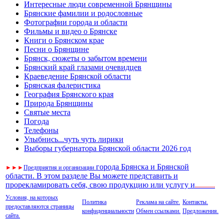
Интересные люди современной Брянщины
Брянские фамилии и родословные
Фотографии города и области
Фильмы и видео о Брянске
Книги о Брянском крае
Песни о Брянщине
Брянск, сюжеты о забытом времени
Брянский край глазами очевидцев
Краеведение Брянской области
Брянская фалеристика
География Брянского края
Природа Брянщины
Святые места
Погода
Телефоны
Улыбнись...чуть чуть лирики
Выборы губернатора Брянской области 2026 год
города Брянска и Брянской
►
►
►
Предприятия и организации
области. В этом разделе Вы можете представить и
прорекламировать себя, свою продукцию или услугу и
..
........
Условия, на которых
Политика
Реклама на сайте.
Контакты.
предоставляются страницы
конфиденциальности
Обмен ссылками.
Предложения.
сайта.