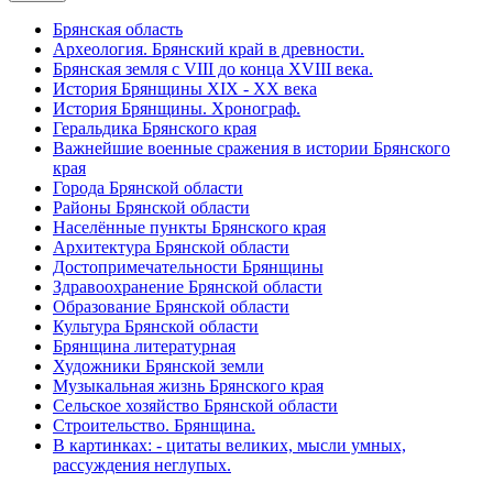
Брянская область
Археология. Брянский край в древности.
Брянская земля с VIII до конца XVIII века.
История Брянщины XIX - XX века
История Брянщины. Хронограф.
Геральдика Брянского края
Важнейшие военные сражения в истории Брянского
края
Города Брянской области
Районы Брянской области
Населённые пункты Брянского края
Архитектура Брянской области
Достопримечательности Брянщины
Здравоохранение Брянской области
Образование Брянской области
Культура Брянской области
Брянщина литературная
Художники Брянской земли
Музыкальная жизнь Брянского края
Сельское хозяйство Брянской области
Строительство. Брянщина.
В картинках: - цитаты великих, мысли умных,
рассуждения неглупых.