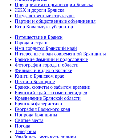
Предприятия и организации Брянска
ЖКХ и дороги Брянска
Государственные структуры
Партии и общественные объединения
Егор Ковальчук губернатор
Путешествие в Брянск
Города и страны
Ими гордится Брянский край
Интересные люди современной Брянщины
Брянские фамилии и родословные
Фотографии города и области
Фильмы и видео о Брянске
Книги о Брянском крае
Песни о Брянщине
Брянск, сюжеты о забытом времени
Брянский край глазами очевидцев
Краеведение Брянской области
Брянская фалеристика
География Брянского края
Природа Брянщины
Святые места
Погода
Телефоны
Улыбнись...чуть чуть лирики