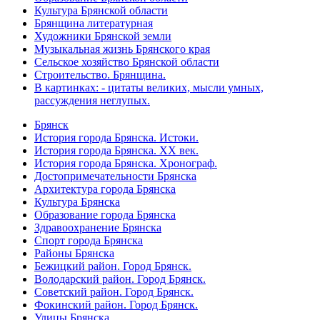
Культура Брянской области
Брянщина литературная
Художники Брянской земли
Музыкальная жизнь Брянского края
Сельское хозяйство Брянской области
Строительство. Брянщина.
В картинках: - цитаты великих, мысли умных,
рассуждения неглупых.
Брянск
История города Брянска. Истоки.
История города Брянска. XX век.
История города Брянска. Хронограф.
Достопримечательности Брянска
Архитектура города Брянска
Культура Брянска
Образование города Брянска
Здравоохранение Брянска
Спорт города Брянска
Районы Брянска
Бежицкий район. Город Брянск.
Володарский район. Город Брянск.
Советский район. Город Брянск.
Фокинский район. Город Брянск.
Улицы Брянска