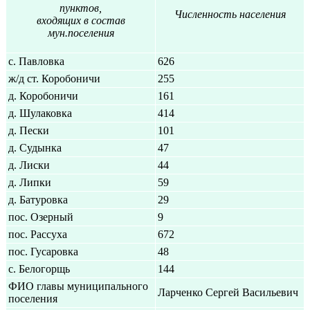
пунктов,
Численность населения
входящих в состав
мун.поселения
с. Павловка
626
ж/д ст. Коробоничи
255
д. Коробоничи
161
д. Шулаковка
414
д. Пески
101
д. Судынка
47
д. Лиски
44
д. Липки
59
д. Батуровка
29
пос. Озерный
9
пос. Рассуха
672
пос. Гусаровка
48
с. Белогорщь
144
ФИО главы муниципального
Ларченко Сергей Васильевич
поселения