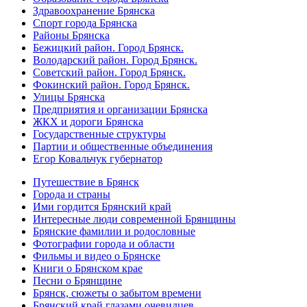
Здравоохранение Брянска
Спорт города Брянска
Районы Брянска
Бежицкий район. Город Брянск.
Володарский район. Город Брянск.
Советский район. Город Брянск.
Фокинский район. Город Брянск.
Улицы Брянска
Предприятия и организации Брянска
ЖКХ и дороги Брянска
Государственные структуры
Партии и общественные объединения
Егор Ковальчук губернатор
Путешествие в Брянск
Города и страны
Ими гордится Брянский край
Интересные люди современной Брянщины
Брянские фамилии и родословные
Фотографии города и области
Фильмы и видео о Брянске
Книги о Брянском крае
Песни о Брянщине
Брянск, сюжеты о забытом времени
Брянский край глазами очевидцев