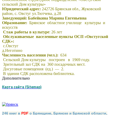
сельский Дом культуры»
Юридический адрес:
242726 Брянская обл., Жуковский
район, с. Овстуг ул.Тютчева, д.28
Заведующий:
Бабейкина Марина Евгеньевна
Образование:
Брянское областное училище культуры и
искусств
Стаж работы в культуре
: 26 лет
Обслуживаемые населенные пункты ОСП «Овстугской
СДК»:
с.Овстуг
д.Неготино
Численность населения (чел.):
634
Сельский Дом культуры построен в 1969 году.
Зрительный зал СДК на 360 посадочных мест.
Досуговые помещения (ед.) — 2.
В здании СДК расположена библиотека.
Дополнительно
Карта сайта (Sitemap)
246 книг в
PDF
о Брянщине, Брянске и Брянской области,