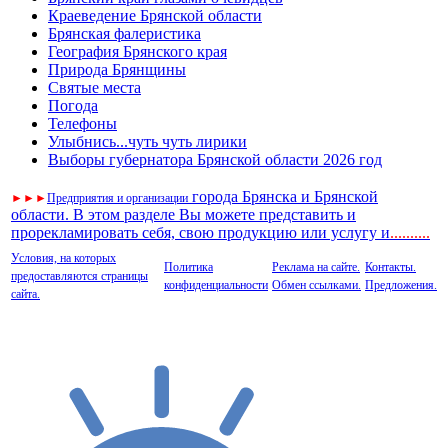
Краеведение Брянской области
Брянская фалеристика
География Брянского края
Природа Брянщины
Святые места
Погода
Телефоны
Улыбнись...чуть чуть лирики
Выборы губернатора Брянской области 2026 год
города Брянска и Брянской
►
►
►
Предприятия и организации
области. В этом разделе Вы можете представить и
прорекламировать себя, свою продукцию или услугу и
..
........
Условия, на которых
Политика
Реклама на сайте.
Контакты.
предоставляются страницы
конфиденциальности
Обмен ссылками.
Предложения.
сайта.