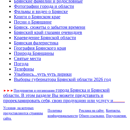
Брянские фамилии и родословные
Фотографии города и области
Фильмы и видео о Брянске
Книги о Брянском крае
Песни о Брянщине
Брянск, сюжеты о забытом времени
Брянский край глазами очевидцев
Краеведение Брянской области
Брянская фалеристика
География Брянского края
Природа Брянщины
Святые места
Погода
Телефоны
Улыбнись...чуть чуть лирики
Выборы губернатора Брянской области 2026 год
города Брянска и Брянской
►
►
►
Предприятия и организации
области. В этом разделе Вы можете представить и
прорекламировать себя, свою продукцию или услугу и
..
........
Условия, на которых
Политика
Реклама на сайте.
Контакты.
предоставляются страницы
конфиденциальности
Обмен ссылками.
Предложения.
сайта.