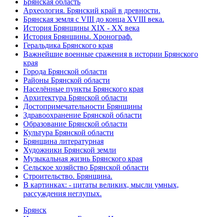
Брянская область
Археология. Брянский край в древности.
Брянская земля с VIII до конца XVIII века.
История Брянщины XIX - XX века
История Брянщины. Хронограф.
Геральдика Брянского края
Важнейшие военные сражения в истории Брянского
края
Города Брянской области
Районы Брянской области
Населённые пункты Брянского края
Архитектура Брянской области
Достопримечательности Брянщины
Здравоохранение Брянской области
Образование Брянской области
Культура Брянской области
Брянщина литературная
Художники Брянской земли
Музыкальная жизнь Брянского края
Сельское хозяйство Брянской области
Строительство. Брянщина.
В картинках: - цитаты великих, мысли умных,
рассуждения неглупых.
Брянск