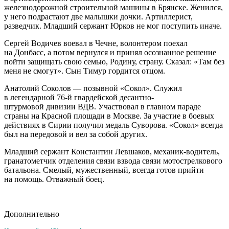
железнодорожной строительной машины в Брянске. Женился,
у него подрастают две малышки дочки. Артиллерист,
разведчик. Младший сержант Юрков не мог поступить иначе.
Сергей Водичев воевал в Чечне, волонтером поехал
на Донбасс, а потом вернулся и принял осознанное решение
пойти защищать свою семью, Родину, страну. Сказал: «Там без
меня не смогут». Сын Тимур гордится отцом.
Анатолий Соколов — позывной «Сокол». Cлужил
в легендарной 76-й гвардейской десантно-
штурмовой дивизии ВДВ. Участвовал в главном параде
страны на Красной площади в Москве. За участие в боевых
действиях в Сирии получил медаль Суворова. «Сокол» всегда
был на передовой и вел за собой других.
Младший сержант Константин Левшаков, механик-водитель,
гранатометчик отделения связи взвода связи мотострелкового
батальона. Смелый, мужественный, всегда готов прийти
на помощь. Отважный боец.
Дополнительно