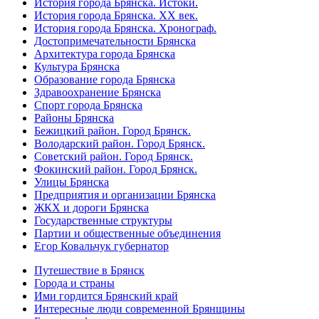
История города Брянска. Истоки.
История города Брянска. XX век.
История города Брянска. Хронограф.
Достопримечательности Брянска
Архитектура города Брянска
Культура Брянска
Образование города Брянска
Здравоохранение Брянска
Спорт города Брянска
Районы Брянска
Бежицкий район. Город Брянск.
Володарский район. Город Брянск.
Советский район. Город Брянск.
Фокинский район. Город Брянск.
Улицы Брянска
Предприятия и организации Брянска
ЖКХ и дороги Брянска
Государственные структуры
Партии и общественные объединения
Егор Ковальчук губернатор
Путешествие в Брянск
Города и страны
Ими гордится Брянский край
Интересные люди современной Брянщины