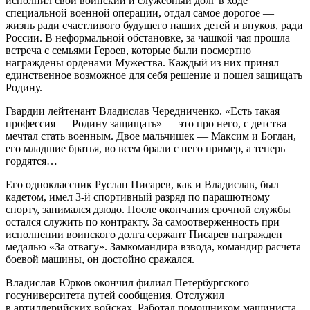
исполнил свой воинский и служебный долг в ходе
специальной военной операции, отдал самое дорогое —
жизнь ради счастливого будущего наших детей и внуков, ради
России. В неформальной обстановке, за чашкой чая прошла
встреча с семьями Героев, которые были посмертно
награждены орденами Мужества. Каждый из них принял
единственное возможное для себя решение и пошел защищать
Родину.
Гвардии лейтенант Владислав Чередниченко. «Есть такая
профессия — Родину защищать» — это про него, с детства
мечтал стать военным. Двое мальчишек — Максим и Богдан,
его младшие братья, во всем брали с него пример, а теперь
гордятся…
Его одноклассник Руслан Писарев, как и Владислав, был
кадетом, имел 3-й спортивный разряд по парашютному
спорту, занимался дзюдо. После окончания срочной службы
остался служить по контракту. За самоотверженность при
исполнении воинского долга сержант Писарев награжден
медалью «За отвагу». Замкомандира взвода, командир расчета
боевой машины, он достойно сражался.
Владислав Юрков окончил филиал Петербургского
госуниверситета путей сообщения. Отслужил
в артиллерийских войсках. Работал помощником машиниста