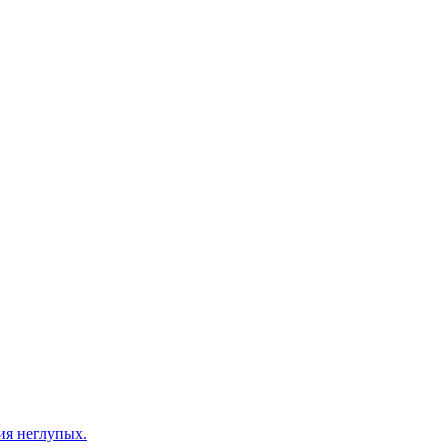
ия неглупых.