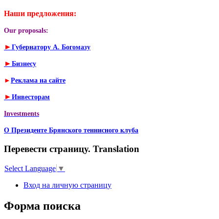
Наши предложения:
Our proposals:
►
Губернатору А. Богомазу
►
Бизнесу
►
Реклама на сайте
►
Инвесторам
Investments
О Президенте Брянского теннисного клуба
Перевести страницу. Translation
Select Language
▼
Вход на личную страницу
Форма поиска