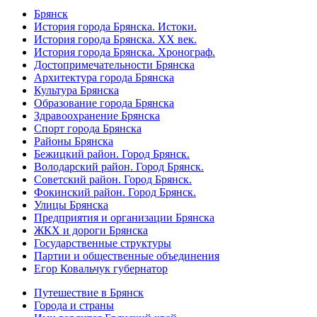
Брянск
История города Брянска. Истоки.
История города Брянска. XX век.
История города Брянска. Хронограф.
Достопримечательности Брянска
Архитектура города Брянска
Культура Брянска
Образование города Брянска
Здравоохранение Брянска
Спорт города Брянска
Районы Брянска
Бежицкий район. Город Брянск.
Володарский район. Город Брянск.
Советский район. Город Брянск.
Фокинский район. Город Брянск.
Улицы Брянска
Предприятия и организации Брянска
ЖКХ и дороги Брянска
Государственные структуры
Партии и общественные объединения
Егор Ковальчук губернатор
Путешествие в Брянск
Города и страны