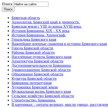
Поиск
Брянская область
Археология. Брянский край в древности.
Брянская земля с VIII до конца XVIII века.
История Брянщины XIX - XX века
История Брянщины. Хронограф.
Геральдика Брянского края
Важнейшие военные сражения в истории Брянского края
Города Брянской области
Районы Брянской области
Населённые пункты Брянского края
Архитектура Брянской области
Достопримечательности Брянщины
Здравоохранение Брянской области
Образование Брянской области
Культура Брянской области
Брянщина литературная
Художники Брянской земли
Музыкальная жизнь Брянского края
Сельское хозяйство Брянской области
Строительство. Брянщина.
В картинках: - цитаты великих, мысли умных, рассужден