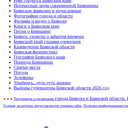
Ими гордится Брянский край
Интересные люди современной Брянщины
Брянские фамилии и родословные
Фотографии города и области
Фильмы и видео о Брянске
Книги о Брянском крае
Песни о Брянщине
Брянск, сюжеты о забытом времени
Брянский край глазами очевидцев
Краеведение Брянской области
Брянская фалеристика
География Брянского края
Природа Брянщины
Святые места
Погода
Телефоны
Улыбнись...чуть чуть лирики
Выборы губернатора Брянской области 2026 год
города Брянска и Брянской области.
►
►
►
Предприятия и организации
Условия, на которых предоставляются страницы сайта.
Политика конфиденциальности