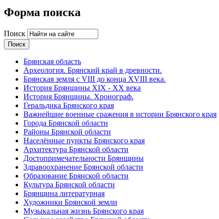
Форма поиска
Поиск
Брянская область
Археология. Брянский край в древности.
Брянская земля с VIII до конца XVIII века.
История Брянщины XIX - XX века
История Брянщины. Хронограф.
Геральдика Брянского края
Важнейшие военные сражения в истории Брянского края
Города Брянской области
Районы Брянской области
Населённые пункты Брянского края
Архитектура Брянской области
Достопримечательности Брянщины
Здравоохранение Брянской области
Образование Брянской области
Культура Брянской области
Брянщина литературная
Художники Брянской земли
Музыкальная жизнь Брянского края