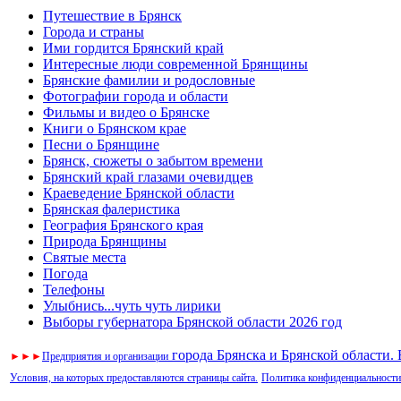
Путешествие в Брянск
Города и страны
Ими гордится Брянский край
Интересные люди современной Брянщины
Брянские фамилии и родословные
Фотографии города и области
Фильмы и видео о Брянске
Книги о Брянском крае
Песни о Брянщине
Брянск, сюжеты о забытом времени
Брянский край глазами очевидцев
Краеведение Брянской области
Брянская фалеристика
География Брянского края
Природа Брянщины
Святые места
Погода
Телефоны
Улыбнись...чуть чуть лирики
Выборы губернатора Брянской области 2026 год
города Брянска и Брянской области.
►
►
►
Предприятия и организации
Условия, на которых предоставляются страницы сайта.
Политика конфиденциальности