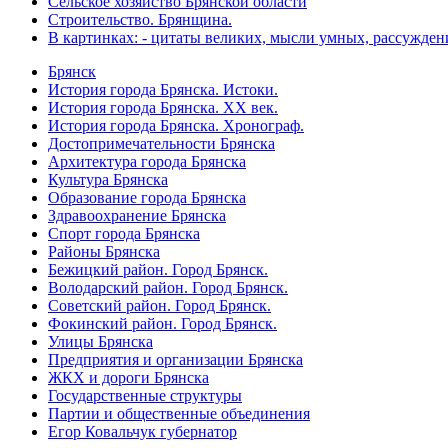
Сельское хозяйство Брянской области
Строительство. Брянщина.
В картинках: - цитаты великих, мысли умных, рассужден
Брянск
История города Брянска. Истоки.
История города Брянска. XX век.
История города Брянска. Хронограф.
Достопримечательности Брянска
Архитектура города Брянска
Культура Брянска
Образование города Брянска
Здравоохранение Брянска
Спорт города Брянска
Районы Брянска
Бежицкий район. Город Брянск.
Володарский район. Город Брянск.
Советский район. Город Брянск.
Фокинский район. Город Брянск.
Улицы Брянска
Предприятия и организации Брянска
ЖКХ и дороги Брянска
Государственные структуры
Партии и общественные объединения
Егор Ковальчук губернатор