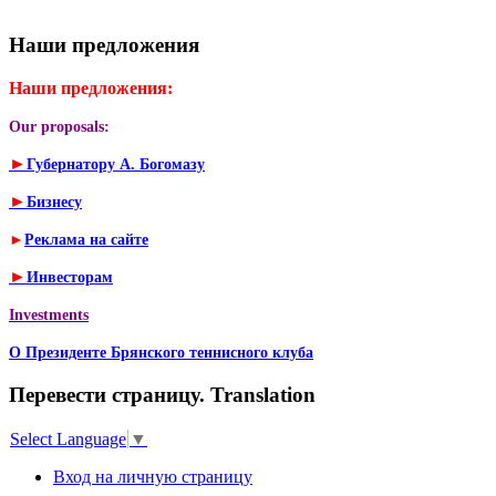
Наши предложения
Наши предложения:
Our proposals:
►
Губернатору А. Богомазу
►
Бизнесу
►
Реклама на сайте
►
Инвесторам
Investments
О Президенте Брянского теннисного клуба
Перевести страницу. Translation
Select Language
▼
Вход на личную страницу