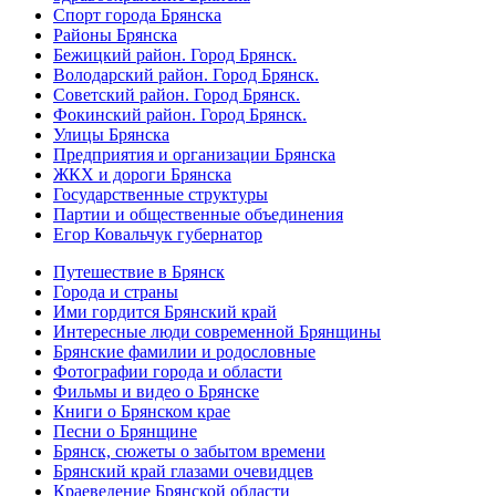
Спорт города Брянска
Районы Брянска
Бежицкий район. Город Брянск.
Володарский район. Город Брянск.
Советский район. Город Брянск.
Фокинский район. Город Брянск.
Улицы Брянска
Предприятия и организации Брянска
ЖКХ и дороги Брянска
Государственные структуры
Партии и общественные объединения
Егор Ковальчук губернатор
Путешествие в Брянск
Города и страны
Ими гордится Брянский край
Интересные люди современной Брянщины
Брянские фамилии и родословные
Фотографии города и области
Фильмы и видео о Брянске
Книги о Брянском крае
Песни о Брянщине
Брянск, сюжеты о забытом времени
Брянский край глазами очевидцев
Краеведение Брянской области