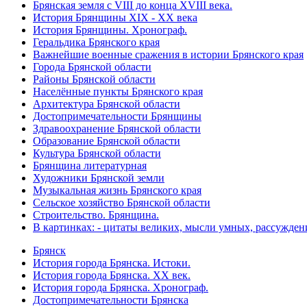
Брянская земля с VIII до конца XVIII века.
История Брянщины XIX - XX века
История Брянщины. Хронограф.
Геральдика Брянского края
Важнейшие военные сражения в истории Брянского края
Города Брянской области
Районы Брянской области
Населённые пункты Брянского края
Архитектура Брянской области
Достопримечательности Брянщины
Здравоохранение Брянской области
Образование Брянской области
Культура Брянской области
Брянщина литературная
Художники Брянской земли
Музыкальная жизнь Брянского края
Сельское хозяйство Брянской области
Строительство. Брянщина.
В картинках: - цитаты великих, мысли умных, рассужден
Брянск
История города Брянска. Истоки.
История города Брянска. XX век.
История города Брянска. Хронограф.
Достопримечательности Брянска