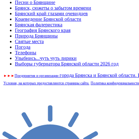
Песни о Брянщине
Брянск, сюжеты о забытом времени
Брянский край глазами очевидцев
Краеведение Брянской области
Брянская фалеристика
География Брянского края
Природа Брянщины
Святые места
Погода
Телефоны
Улыбнись...чуть чуть лирики
Выборы губернатора Брянской области 2026 год
города Брянска и Брянской области.
►
►
►
Предприятия и организации
Условия, на которых предоставляются страницы сайта.
Политика конфиденциальности