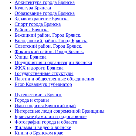
Архитектура города Брянска
Культура Брянска
Образование города Брянска
Здравоохранение Брянска
Спорт города Брянска
Районы Брянска
Бежицкий район. Город Брянск.
Володарский район. Город Брянск.
Советский район. Город Брянск.
Фокинский район. Город Брянск.
Улицы Брянска
Предприятия и организации Брянска
ЖКХ и дороги Брянска
Государственные структуры
Партии и общественные объединения
Егор Ковальчук губернатор
Путешествие в Брянск
Города и страны
Ими гордится Брянский край
Интересные люди современной Брянщины
Брянские фамилии и родословные
Фотографии города и области
Фильмы и видео о Брянске
Книги о Брянском крае