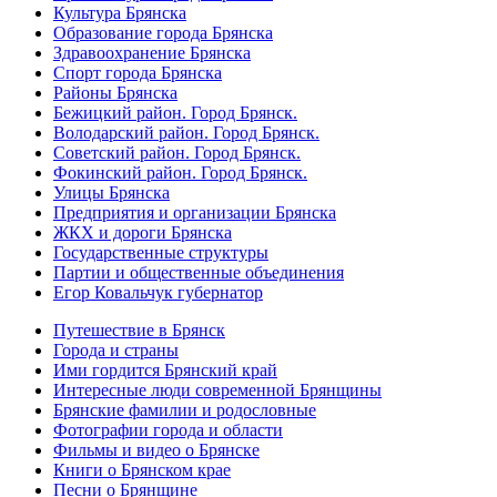
Культура Брянска
Образование города Брянска
Здравоохранение Брянска
Спорт города Брянска
Районы Брянска
Бежицкий район. Город Брянск.
Володарский район. Город Брянск.
Советский район. Город Брянск.
Фокинский район. Город Брянск.
Улицы Брянска
Предприятия и организации Брянска
ЖКХ и дороги Брянска
Государственные структуры
Партии и общественные объединения
Егор Ковальчук губернатор
Путешествие в Брянск
Города и страны
Ими гордится Брянский край
Интересные люди современной Брянщины
Брянские фамилии и родословные
Фотографии города и области
Фильмы и видео о Брянске
Книги о Брянском крае
Песни о Брянщине