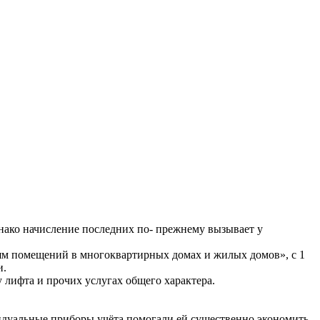
нако начисление последних по- прежнему вызывает у
ям помещений в многоквартирных домах и жилых домов», с 1
и.
у лифта и прочих услугах общего характера.
видуальные приборы учёта помогали ей существенно экономить