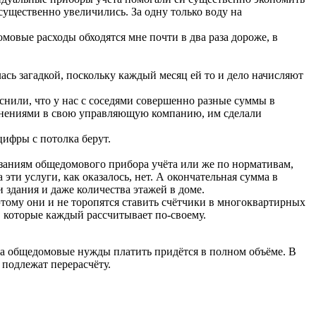
существенно увеличились. За одну только воду на
домовые расходы обходятся мне почти в два раза дороже, в
сь загадкой, поскольку каждый месяц ей то и дело начисляют
снили, что у нас с соседями совершенно разные суммы в
яснениями в свою управляющую компанию, им сделали
цифры с потолка берут.
заниям общедомового прибора учёта или же по нормативам,
и услуги, как оказалось, нет. А окончательная сумма в
здания и даже количества этажей в доме.
тому они и не торопятся ставить счётчики в многоквартирных
м, которые каждый рассчитывает по-своему.
за общедомовые нужды платить придётся в полном объёме. В
подлежат перерасчёту.