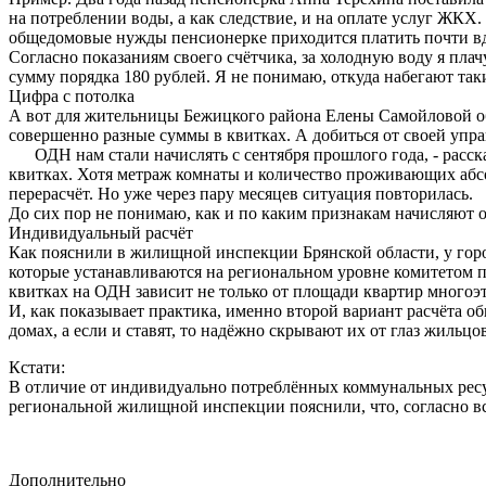
на потреблении воды, а как следствие, и на оплате услуг ЖКХ
общедомовые нужды пенсионерке приходится платить почти вдво
Согласно показаниям своего счётчика, за холодную воду я плачу
сумму порядка 180 рублей. Я не понимаю, откуда набегают такие
Цифра с потолка
А вот для жительницы Бежицкого района Елены Самойловой общ
совершенно разные суммы в квитках. А добиться от своей упра
ОДН нам стали начислять с сентября прошлого года, - рассказ
квитках. Хотя метраж комнаты и количество проживающих абс
перерасчёт. Но уже через пару месяцев ситуация повторилась.
До сих пор не понимаю, как и по каким признакам начисляют о
Индивидуальный расчёт
Как пояснили в жилищной инспекции Брянской области, у горо
которые устанавливаются на региональном уровне комитетом по
квитках на ОДН зависит не только от площади квартир многоэт
И, как показывает практика, именно второй вариант расчёта 
домах, а если и ставят, то надёжно скрывают их от глаз жильц
Кстати:
В отличие от индивидуально потреблённых коммунальных ресур
региональной жилищной инспекции пояснили, что, согласно вс
Дополнительно