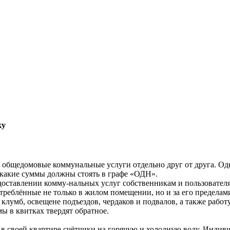
ку
 общедомовые коммунальные услуги отдельно друг от друга. Од
 какие суммы должны стоять в графе «ОДН».
оставлении комму-нальных услуг собственникам и пользовател
треблённые не только в жилом помещении, но и за его пределам
 клумб, освещене подъездов, чердаков и подвалов, а также работ
ы в квитках твердят обратное.
 в своей квартире счётчики на горячую и холодную воду. Инди