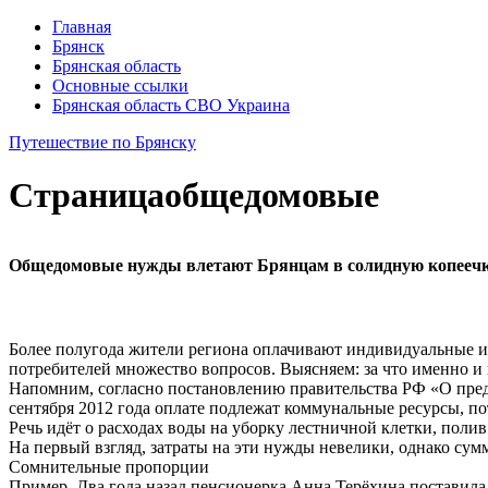
Главная
Брянск
Брянская область
Основные ссылки
Брянская область СВО Украина
Путешествие по Брянску
Страница
общедомовые
Общедомовые нужды влетают Брянцам в солидную копееч
Более полугода жители региона оплачивают индивидуальные и
потребителей множество вопросов. Выясняем: за что именно и
Напомним, согласно постановлению правительства РФ «О пред
сентября 2012 года оплате подлежат коммунальные ресурсы, по
Речь идёт о расходах воды на уборку лестничной клетки, полив
На первый взгляд, затраты на эти нужды невелики, однако сумм
Сомнительные пропорции
Пример. Два года назад пенсионерка Анна Терёхина поставила