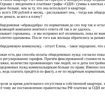
. Однако с введением в платёжке графы «ОДН» суммы в квитках 
е больше, чем за ту, что она использует в квартире.
 всего 100 рублей в месяц, - рассказывает она, - тогда как обще
 деньги, за кого я плачу?
едомовая «абракадабра» по нормативам до сих пор так и остала
вляющей компании внятного ответа ей так и не удалось.
ывает горожанка, - и мы исправно всё оплачивали, пока не выя
олютно одинаковы. После того как жильцы обратились за разъ
бщедомовую коммуналку, - сетует Елена, - такое ощущение, что 
жан есть два способа оплаты общедомовых нужд: согласно пока
 регулированию тарифов. Причём фиксированной стоимости на эт
ажки, количества проживающих там людей, но и даты постройки 
общедомовых нужд коммунальщикам больше по нраву. Именно поэ
ов, ведь платить придётся по факту, а не по мудрёным норматива
сов за время длительного отсутствия в собственной квартире, 
ё тому же постановлению правительства РФ платежи за ОДН не 