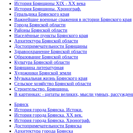
История Брянщины XIX - XX века
История Брянщины. Хронограф.
Геральдика Брянского края
Важнейшие военные сражения в истории Брянского края
Города Брянской области
Районы Брянской области
Населённые пункты Брянского края
Архитектура Брянской области
Достопримечательности Брянщины
Здравоохранение Брянской области
Образование Брянской области
Культура Брянской области
Брянщина литературная
Художники Брянской земли
Музыкальная жизнь Брянского края
Сельское хозяйство Брянской области
Строительство. Брянщина.
В картинках: - цитаты великих, мысли умных, рассужден
Брянск
История города Брянска. Истоки.
История города Брянска. XX век.
История города Брянска. Хронограф.
Достопримечательности Брянска
Архитектура города Брянска