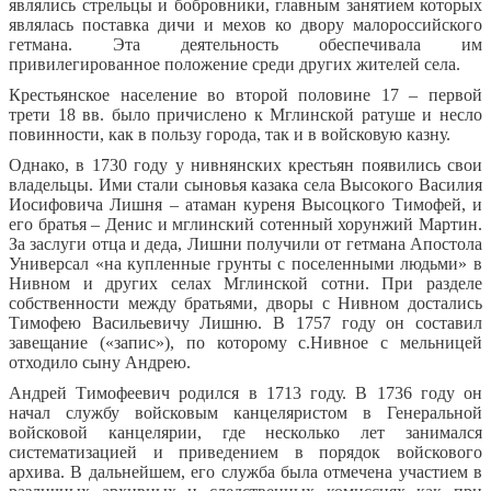
являлись стрельцы и бобровники, главным занятием которых
являлась поставка дичи и мехов ко двору малороссийского
гетмана. Эта деятельность обеспечивала им
привилегированное положение среди других жителей села.
Крестьянское население во второй половине 17 – первой
трети 18 вв. было причислено к Мглинской ратуше и несло
повинности, как в пользу города, так и в войсковую казну.
Однако, в 1730 году у нивнянских крестьян появились свои
владельцы. Ими стали сыновья казака села Высокого Василия
Иосифовича Лишня – атаман куреня Высоцкого Тимофей, и
его братья – Денис и мглинский сотенный хорунжий Мартин.
За заслуги отца и деда, Лишни получили от гетмана Апостола
Универсал «на купленные грунты с поселенными людьми» в
Нивном и других селах Мглинской сотни. При разделе
собственности между братьями, дворы с Нивном достались
Тимофею Васильевичу Лишню. В 1757 году он составил
завещание («запис»), по которому с.Нивное с мельницей
отходило сыну Андрею.
Андрей Тимофеевич родился в 1713 году. В 1736 году он
начал службу войсковым канцеляристом в Генеральной
войсковой канцелярии, где несколько лет занимался
систематизацией и приведением в порядок войскового
архива. В дальнейшем, его служба была отмечена участием в