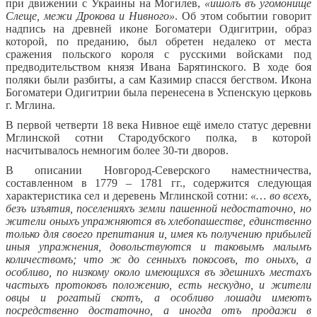
при движении с Украины на Могилев,
«ишолъ въ угомонище
Слеще, межи Дрокова и Нивного»
. Об этом событии говорит
надпись на древней иконе Богоматери Одигитрии, образ
которой, по преданию, был обретен недалеко от места
сражения польского короля с русскими войсками под
предводительством князя Ивана Барятинского. В ходе боя
поляки были разбиты, а сам Казимир спасся бегством. Икона
Богоматери Одигитрии была перенесена в Успенскую церковь
г. Мглина.
В первой четверти 18 века Нивное ещё имело статус деревни
Мглинской сотни Стародубского полка, в которой
насчитывалось немногим более 30-ти дворов.
В описании Новгород-Северского наместничества,
составленном в 1779 – 1781 гг., содержится следующая
характеристика сел и деревень Мглинской сотни:
«… во всехъ,
безъ изъятия, поселенияхъ земли пашенной недостаточно, но
жители оныхъ упражняются въ хлебопашестве, единственно
только для своего препитания и, имея къ получению прибылей
иныя упражнения, довольствуются и таковымъ малымъ
количествомъ; что ж до сенныхъ покосовъ, то оныхъ, а
особливо, по низкому около имеющихся въ здешнихъ местахъ
частыхъ протоковъ положению, есть нескудно, и жители
овцы и рогатый скотъ, а особливо лошади имеютъ
посредственно достаточно, а иногда отъ продажи в