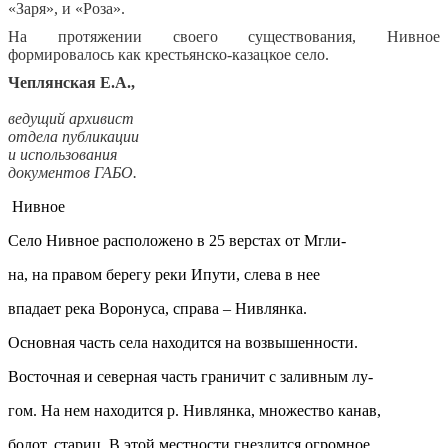
«Заря», и «Роза».
На протяжении своего существования, Нивное
формировалось как крестьянско-казацкое село.
Чеплянская Е.А.,
ведущий архивист
отдела публикации
и использования
документов ГАБО.
Нивное
Cело Нивное расположено в 25 верстах от Мгли-
на, на правом берегу реки Ипути, слева в нее
впадает река Воронуса, справа – Нивлянка.
Основная часть села находится на возвышенности.
Восточная и северная часть граничит с заливным лу-
гом. На нем находится р. Нивлянка, множество канав,
болот, стариц. В этой местности гнездится огромное