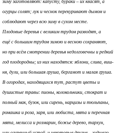
зиму заготовляют: капусту, бураки – их квасят, а
огурцы солят; лук и чеснок перекуривают дымом и
соблюдают через всю зиму в сухом месте.
Плодовые деревья с великим трудом разводят, а
ещё с большим трудом зимою и весною сохраняют,
но при всём смотрении деревья недолговечны и редкий
год плодородны; из них находятся: яблони, слива, виш-
ня, дули, или большая груша, бергамот и малая груша.
В огородах, находящихся тут, растут цветы и
душистые травы: пионы, колокольчики, стократ и
полный мак, бузок, или сирень, нарцизы и тюльпаны,
ромашка и роза, заря, или любиста, мята и перечная
мята, мелисса и розмарин, божье дерево, тархун,
или огуречный устой, и некоторые другие – худшего