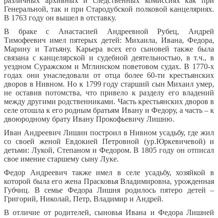
различных архивных и следственных комиссиях как при
Генеральной, так и при Стародубской полковой канцеляриях.
В 1763 году он вышел в отставку.
В браке с Анастасией Андреевной Рубец, Андрей
Тимофеевич имел пятерых детей: Михаила, Ивана, Федора,
Марину и Татьяну. Карьера всех его сыновей также была
связана с канцелярской и судебной деятельностью, в т.ч., в
уездном Суражском и Мглинском поветовом судах. В 1770-х
годах они унаследовали от отца более 60-ти крестьянских
дворов в Нивном. Но к 1799 году старший сын Михаил умер,
не оставив потомства, что привело к разделу его владений
между другими родственниками. Часть крестьянских дворов в
селе отошла к его родным братьям Ивану и Федору, а часть – к
двоюродному брату Ивану Прокофьевичу Лишню.
Иван Андреевич Лишин построил в Нивном усадьбу, где жил
со своей женой Евдокией Петровной (ур.Юркевичевой) и
детьми: Лукой, Степаном и Федором. В 1805 году он отписал
свое имение старшему сыну Луке.
Федор Андреевич также имел в селе усадьбу, хозяйкой в
которой была его жена Прасковья Владимировна, урожденная
Губчиц. В семье Федора Лишня родилось пятеро детей –
Григорий, Николай, Петр, Владимир и Андрей.
В отличие от родителей, сыновья Ивана и Федора Лишней