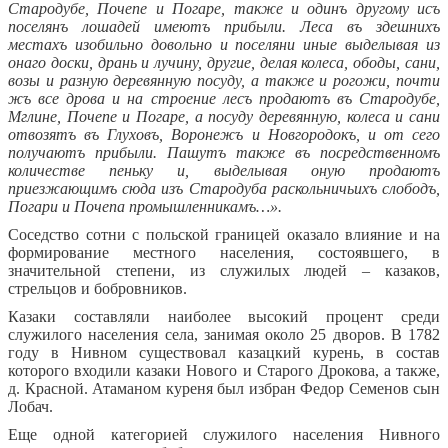
Стародубе, Почепе и Погаре, также и одинъ другому исъ
поселянъ лошадей имеютъ прибыли. Леса въ здешнихъ
местахъ изобильно довольно и поселяни иные выделывая из
онаго доски, дрань и лучину, другие, делая колеса, ободы, сани,
возы и разную деревянную посуду, а также и рогожи, почти
жъ все дрова и на строение лесъ продаютъ въ Стародубе,
Мглине, Почепе и Погаре, а посуду деревянную, колеса и сани
отвозятъ въ Глуховъ, Воронежъ и Новгородокъ, и от сего
получаютъ прибыли. Пашутъ также въ посредственномъ
количестве пеньку и, выделывая оную продаютъ
приезжающимъ сюда изъ Стародуба раскольничьихъ слободъ,
Погари и Почепа промышленникамъ…».
Соседство сотни с польской границей оказало влияние и на
формирование местного населения, состоявшего, в
значительной степени, из служилых людей – казаков,
стрельцов и бобровников.
Казаки составляли наиболее высокий процент среди
служилого населения села, занимая около 25 дворов. В 1782
году в Нивном существовал казацкий курень, в состав
которого входили казаки Нового и Старого Дрокова, а также,
д. Красной. Атаманом куреня был избран Федор Семенов сын
Лобач.
Еще одной категорией служилого населения Нивного