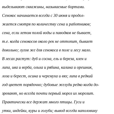
выделывают скважины, называемые бортами.
Сенокос начинается всегда с 30 июня и продол-
жается смотря по количеству сена и работников;
сена, если летом полой воды и паводков не бывает,
т.е. когда сенокосов около рек не оттопит, бывает
довольно; лугов же для сенокоса в поле и лесу мало.
В лесах растут: дуб и сосна, ель и береза, клен и
липа, ива и верба, ольха и рябина, калина и орешник,
лоза и берест, осина и черемуха и вяз; липа в редкий
год цветет порядочно; дубовые желуди редко когда до-
зревают, но всегда почти первый мороз их морозит.
Практически все держат много птицы. Гуси и
утки, индейки, куры и голуби; вывод всегда наполовину