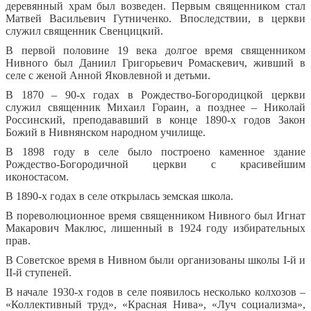
деревянный храм был возведен. Первым священником стал
Матвей Васильевич Гутниченко. Впоследствии, в церкви
служил священник Свенцицкий.
В первой половине 19 века долгое время священником
Нивного был Даниил Григорьевич Ромаскевич, живший в
селе с женой Анной Яковлевной и детьми.
В 1870 – 90-х годах в Рождество-Богородицкой церкви
служил священник Михаил Гораин, а позднее – Николай
Россинский, преподававший в конце 1890-х годов Закон
Божий в Нивнянском народном училище.
В 1898 году в селе было построено каменное здание
Рождество-Богородичной церкви с красивейшим
иконостасом.
В 1890-х годах в селе открылась земская школа.
В пореволюционное время священником Нивного был Игнат
Макарович Маклюс, лишенный в 1924 году избирательных
прав.
В Советское время в Нивном были организованы школы I-й и
II-й ступеней.
В начале 1930-х годов в селе появилось несколько колхозов –
«Коллективный труд», «Красная Нива», «Луч социализма»,