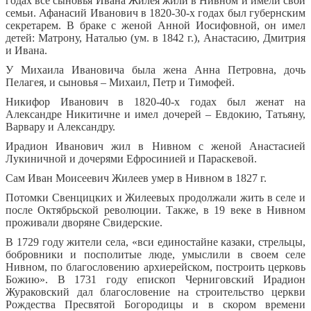
годах все сыновья Ивана Жилея жили в Нивном и имели свои
семьи. Афанасий Иванович в 1820-30-х годах был губернским
секретарем. В браке с женой Анной Иосифовной, он имел
детей: Матрону, Наталью (ум. в 1842 г.), Анастасию, Дмитрия
и Ивана.
У Михаила Ивановича была жена Анна Петровна, дочь
Пелагея, и сыновья – Михаил, Петр и Тимофей.
Никифор Иванович в 1820-40-х годах был женат на
Александре Никитичне и имел дочерей – Евдокию, Татьяну,
Варвару и Александру.
Ирадион Иванович жил в Нивном с женой Анастасией
Лукиничной и дочерями Ефросинией и Параскевой.
Сам Иван Моисеевич Жилеев умер в Нивном в 1827 г.
Потомки Свенцицких и Жилеевых продолжали жить в селе и
после Октябрьской революции. Также, в 19 веке в Нивном
проживали дворяне Свидерские.
В 1729 году жители села, «вси единостайне казаки, стрельцы,
бобровники и посполитые люде, умыслили в своем селе
Нивном, по благословению архиерейском, построить церковь
Божию». В 1731 году епископ Черниговский Ирадион
Жураковский дал благословение на строительство церкви
Рождества Пресвятой Богородицы и в скором времени