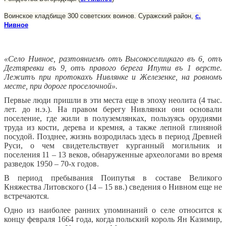
Воинское кладбище 300 советских воинов. Суражский район,
с.
Нивное
«Село Нивное, разтояниемъ отъ Высокоселицкаго въ 6, отъ
Дегтяревки въ 9, отъ правого берега Ипути въ 1 версте.
Лежитъ при протокахъ Нивлянке и Железенке, на ровномъ
месте, при дороге проселочной».
Первые люди пришли в эти места еще в эпоху неолита (4 тыс.
лет. до н.э.). На правом берегу Нивлянки они основали
поселение, где жили в полуземлянках, пользуясь орудиями
труда из кости, дерева и кремня, а также лепной глиняной
посудой. Позднее, жизнь возродилась здесь в период Древней
Руси, о чем свидетельствует курганный могильник и
поселения 11 – 13 веков, обнаруженные археологами во время
разведок 1950 – 70-х годов.
В период пребывания Поипутья в составе Великого
Княжества Литовского (14 – 15 вв.) сведения о Нивном еще не
встречаются.
Одно из наиболее ранних упоминаний о селе относится к
концу февраля 1664 года, когда польский король Ян Казимир,