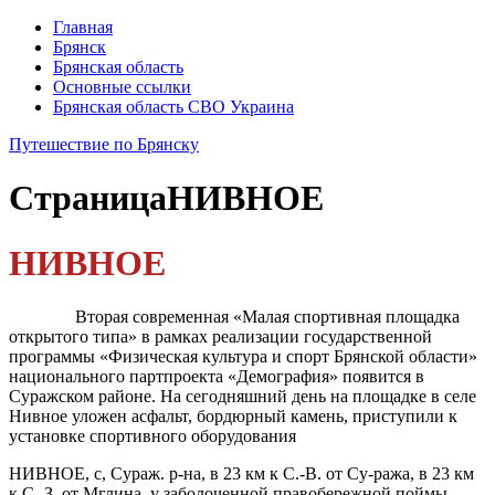
Главная
Брянск
Брянская область
Основные ссылки
Брянская область СВО Украина
Путешествие по Брянску
Страница
НИВНОЕ
НИВНОЕ
Вторая современная «Малая спортивная площадка
открытого типа» в рамках реализации государственной
программы «Физическая культура и спорт Брянской области»
национального партпроекта «Демография» появится в
Суражском районе. На сегодняшний день на площадке в селе
Нивное уложен асфальт, бордюрный камень, приступили к
установке спортивного оборудования
НИВНОЕ, с, Сураж. р-на, в 23 км к С.-В. от Су-ража, в 23 км
к С.-З. от Мглина, у заболочен­ной правобережной поймы