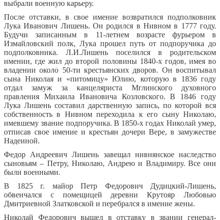
выбрали военную карьеру.
После отставки, в свое имение возвратился подполковник
Лука Иванович Лишень. Он родился в Нивном в 1777 году.
Будучи записанным в 11-летнем возрасте фурьером в
Измайловский полк, Лука прошел путь от подпоручика до
подполковника. Л.И.Лишень поселился в родительском
имении, где жил до второй половины 1840-х годов, имея во
владении около 50-ти крестьянских дворов. Он воспитывал
сына Николая и «питомицу» Юлию, которую в 1836 году
отдал замуж за канцеляриста Мглинского духовного
правления Михаила Ивановича Козловского. В 1846 году
Лука Лишень составил дарственную запись, по которой вся
собственность в Нивном переходила к его сыну Николаю,
имевшему звание подпоручика. В 1850-х годах Николай умер,
отписав свое имение и крестьян дочери Вере, в замужестве
Надеиной.
Федор Андреевич Лишень завещал нивнянское наследство
сыновьям – Петру, Николаю, Андрею и Владимиру. Все они
были военными.
В 1825 г. майор Петр Федорович Дудицкий-Лишень,
обвенчался с помещицей деревни Крутояр Любовью
Дмитриевной Златковской и перебрался в имение жены.
Николай Федорович вышел в отставку в звании генерал-