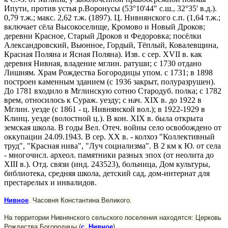
Ипути, против устья р.Воронусы (53°10'44" с.ш., 32°35' в.д.).
0,79 т.ж.; макс. 2,62 т.ж. (1897). Ц. Нивнянского с.п. (1,64 т.ж.;
включает сёла Высокоселище, Кромово и Новый Дроков;
деревни Красное, Старый Дро­ков и Федоровка; посёлки
Александровский, Вьюнное, Гордый, Тёплый, Ковалевщина,
Крас­ная Поляна и Ясная Поляна). Изв. с сер. XVII в. как
деревня Нивная, владение мглин. ратуши; с 1730 отдано
Лишням. Храм Рождества Богоро­дицы упом. с 1731; в 1898
построен каменным зданием (с 1936 закрыт, полуразрушен).
До 1781 входило в Мглинскую сотню Стародуб. полка; с 1782
врем, относилось к Сураж. уезду; с нач. XIX в. до 1922 в
Мглин. уезде (с 1861 - ц. Нивнянской вол.); в 1922-1929 в
Клинц. уезде (волостной ц.). В кон. XIX в. была открыта
земская школа. В годы Вел. Отеч. войны село освобождено от
оккупации 24.09.1943. В сер. XX в. - колхоз "Коллективный
труд", "Красная нива", "Луч социализма". В 2 км к Ю. от села
- многочисл. археол. памятники раз­ных эпох (от неолита до
XIII в.). Отд. связи (инд. 243523), больница, Дом культуры,
библиотека, средняя школа, детский сад, дом-интернат для
престарелых и инвалидов.
Нивное
. Часовня Константина Великого.
На территории Нивнянского сельского поселения находятся: Церковь
Рождества Богородицы (
с. Нивное
)