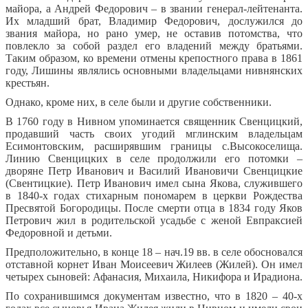
майора, а Андрей Федорович – в звании генерал-лейтенанта.
Их младший брат, Владимир Федорович, дослужился до
звания майора, но рано умер, не оставив потомства, что
повлекло за собой раздел его владений между братьями.
Таким образом, ко времени отмены крепостного права в 1861
году, Лишины являлись основными владельцами нивнянских
крестьян.
Однако, кроме них, в селе были и другие собственники.
В 1760 году в Нивном упоминается священник Свенцицкий,
продавший часть своих угодий мглинским владельцам
Есимонтовским, расширявшим границы с.Высокоселища.
Линию Свенцицких в селе продолжили его потомки –
дворяне Петр Иванович и Василий Ивановичи Свенцицкие
(Свентицкие). Петр Иванович имел сына Якова, служившего
в 1840-х годах стихарным пономарем в церкви Рождества
Пресвятой Богородицы. После смерти отца в 1834 году Яков
Петрович жил в родительской усадьбе с женой Евпраксией
Федоровной и детьми.
Предположительно, в конце 18 – нач.19 вв. в селе обосновался
отставной корнет Иван Моисеевич Жилеев (Жилей). Он имел
четырех сыновей: Афанасия, Михаила, Никифора и Ирадиона.
По сохранившимся документам известно, что в 1820 – 40-х