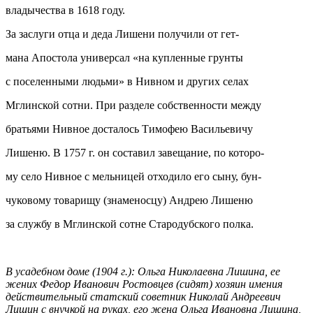
владычества в 1618 году.
За заслуги отца и деда Лишени получили от гет-
мана Апостола универсал «на купленные грунты
с поселенными людьми» в Нивном и других селах
Мглинской сотни. При разделе собственности между
братьями Нивное досталось Тимофею Васильевичу
Лишеню. В 1757 г. он составил завещание, по которо-
му село Нивное с мельницей отходило его сыну, бун-
чуковому товарищу (знаменосцу) Андрею Лишеню
за службу в Мглинской сотне Стародубского полка.
В усадебном доме (1904 г.): Ольга Николаевна Лишина, ее
жених Федор Иванович Ростовцев (сидят) хозяин име
ния
действительный статский советник Николай Андреевич
Лишин с внучкой на руках,
его жена Ольга Ивановна Лишина,