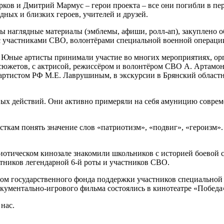
ков и Дмитрий Мармус – герои проекта – все они погибли в пе
дных и близких героев, учителей и друзей.
ны наглядные материалы (эмблемы, афиши, ролл-ап), закуплено 
 участниками СВО, волонтёрами специальной военной операции,
 Юные артисты принимали участие во многих мероприятиях, орг
сюжетов, с актрисой, режиссёром и волонтёром СВО А. Артамо
ртистом РФ М.Е. Лаврушиным, в экскурсии в Брянский областной
ых действий. Они активно примеряли на себя амуницию совреме
сткам понять значение слов «патриотизм», «подвиг», «героизм»
тическом кинозале знакомили школьников с историей боевой сл
тников легендарной 6-й роты и участников СВО.
ом государственного фонда поддержки участников специальной
кументально-игрового фильма состоялись в кинотеатре «Победа
 нас.