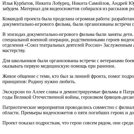
Илья Курбатов, Никита Лобурец, Никита Самойлов, Андрей Юр
забудем. Материал для видеосюжетов собирался из рассказов ро
Командой проекта была проделана огромная работа: разработа
документально-игрового фильма, были организованы встречи с
В эпизодах документально-игрового фильма были заняты дети.
специальной военной операции, родственниками героев видео
отделения «Союз театральных деятелей России» Заслуженным а
мастерству.
Для школьников были организованы встречи с ветеранами боев
оказывать первую медицинскую помощь при ранении.
Живое общение с теми, кто был за линией фронта, помог подро
принципов: Родину нужно любить.
Экскурсии по Аллее славы и демонстрируемые фильмы в Патрио
годы Великой Отечественной войны, героизмом брянцев-десан
Патриотические мероприятия проводились совместно с филиал
области. Премьеры видеосюжетов о пяти погибших героях и до
Проект показал подросткам, что герои совсем рядом, они среди