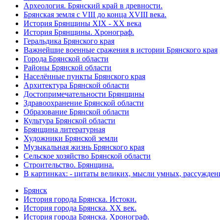
Археология. Брянский край в древности.
Брянская земля с VIII до конца XVIII века.
История Брянщины XIX - XX века
История Брянщины. Хронограф.
Геральдика Брянского края
Важнейшие военные сражения в истории Брянского края
Города Брянской области
Районы Брянской области
Населённые пункты Брянского края
Архитектура Брянской области
Достопримечательности Брянщины
Здравоохранение Брянской области
Образование Брянской области
Культура Брянской области
Брянщина литературная
Художники Брянской земли
Музыкальная жизнь Брянского края
Сельское хозяйство Брянской области
Строительство. Брянщина.
В картинках: - цитаты великих, мысли умных, рассужден
Брянск
История города Брянска. Истоки.
История города Брянска. XX век.
История города Брянска. Хронограф.