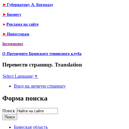
►
Губернатору А. Богомазу
►
Бизнесу
►
Реклама на сайте
►
Инвесторам
Investments
О Президенте Брянского теннисного клуба
Перевести страницу. Translation
Select Language
▼
Вход на личную страницу
Форма поиска
Поиск
Брянская область