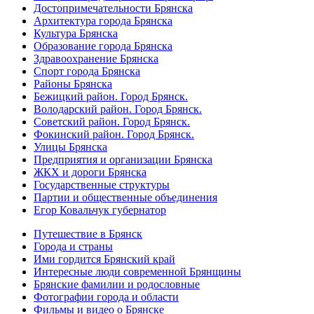
Достопримечательности Брянска
Архитектура города Брянска
Культура Брянска
Образование города Брянска
Здравоохранение Брянска
Спорт города Брянска
Районы Брянска
Бежицкий район. Город Брянск.
Володарский район. Город Брянск.
Советский район. Город Брянск.
Фокинский район. Город Брянск.
Улицы Брянска
Предприятия и организации Брянска
ЖКХ и дороги Брянска
Государственные структуры
Партии и общественные объединения
Егор Ковальчук губернатор
Путешествие в Брянск
Города и страны
Ими гордится Брянский край
Интересные люди современной Брянщины
Брянские фамилии и родословные
Фотографии города и области
Фильмы и видео о Брянске