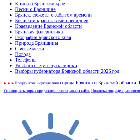
Книги о Брянском крае
Песни о Брянщине
Брянск, сюжеты о забытом времени
Брянский край глазами очевидцев
Краеведение Брянской области
Брянская фалеристика
География Брянского края
Природа Брянщины
Святые места
Погода
Телефоны
Улыбнись...чуть чуть лирики
Выборы губернатора Брянской области 2026 год
города Брянска и Брянской области.
►
►
►
Предприятия и организации
Условия, на которых предоставляются страницы сайта.
Политика конфиденциальности