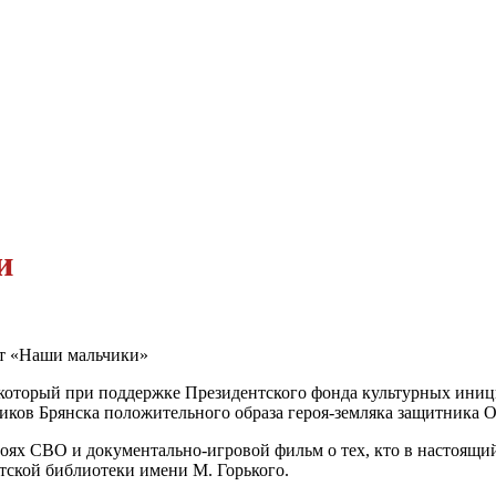
и
кт «Наши мальчики»
оторый при поддержке Президентского фонда культурных иници
ников Брянска положительного образа героя-земляка защитника О
оях СВО и документально-игровой фильм о тех, кто в настоящи
тской библиотеки имени М. Горького.