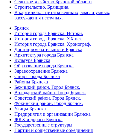
Сельское хозяйство Брянской области
Строительство. Брянщина.
В картинках: - цитаты великих, мысли умных,
рассуждения неглупых.
Брянск
История города Брянска. Истоки.
История города Брянска. XX век.
История города Брянска. Хронограф.
Достопримечательности Брянска
Архитектура города Брянска
Культура Брянска
Образование города Брянска
Здравоохранение Брянска
Спорт города Брянска
Районы Брянска
Бежицкий район. Город Брянск.
Володарский район. Город Брянск.
Советский район. Город Брянск.
Фокинский район. Город Брянск.
Улицы Брянска
Предприятия и организации Брянска
ЖКХ и дороги Брянска
Государственные структуры
Партии и общественные объединения