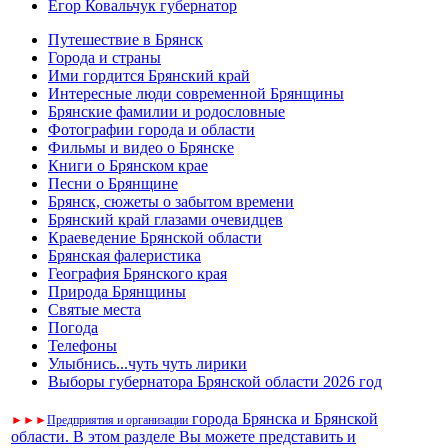
Егор Ковальчук губернатор
Путешествие в Брянск
Города и страны
Ими гордится Брянский край
Интересные люди современной Брянщины
Брянские фамилии и родословные
Фотографии города и области
Фильмы и видео о Брянске
Книги о Брянском крае
Песни о Брянщине
Брянск, сюжеты о забытом времени
Брянский край глазами очевидцев
Краеведение Брянской области
Брянская фалеристика
География Брянского края
Природа Брянщины
Святые места
Погода
Телефоны
Улыбнись...чуть чуть лирики
Выборы губернатора Брянской области 2026 год
города Брянска и Брянской
►
►
►
Предприятия и организации
области. В этом разделе Вы можете представить и