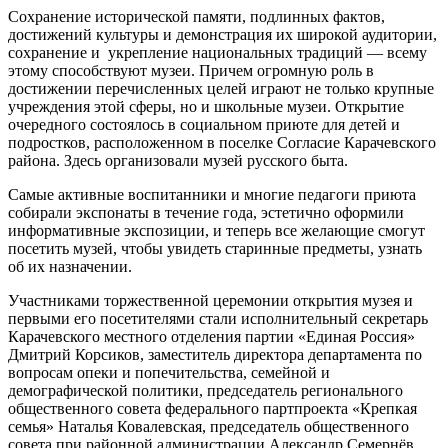
Сохранение исторической памяти, подлинных фактов,
достижений культуры и демонстрация их широкой аудитории,
сохранение и укрепление национальных традиций — всему
этому способствуют музеи. Причем огромную роль в
достижении перечисленных целей играют не только крупные
учреждения этой сферы, но и школьные музеи. Открытие
очередного состоялось в социальном приюте для детей и
подростков, расположенном в поселке Согласие Карачевского
района. Здесь организовали музей русского быта.
Самые активные воспитанники и многие педагоги приюта
собирали экспонаты в течение года, эстетично оформили
информативные экспозиции, и теперь все желающие смогут
посетить музей, чтобы увидеть старинные предметы, узнать
об их назначении.
Участниками торжественной церемонии открытия музея и
первыми его посетителями стали исполнительный секретарь
Карачевского местного отделения партии «Единая Россия»
Дмитрий Корсиков, заместитель директора департамента по
вопросам опеки и попечительства, семейной и
демографической политики, председатель регионального
общественного совета федерального партпроекта «Крепкая
семья» Наталья Ковалевская, председатель общественного
совета при районной администрации Александр Семернёв,