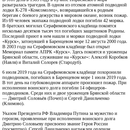
разыгралась трагедия. В одном из отсеков атомной подводной
лодки К-278 «Комсомолец», возвращавшейся к родным
берегам с боевого дежурства в мировом океане, возник пожар.
Из 69 человек экипажа подводной лодки погибли 42 моряка.
В братских могилах Серафимовского кладбища покоятся
несколько десятков тысяч тел погибших защитников Родины.
Последний приют в нем нашли и моряки подводной лодки
«Курск», затонувшей в Баренцевом море 12 августа 2000 года.
В 2003 году на Серафимовском кладбище был открыт
Мемориал памяти АПРК «Курск». Здесь покоятся и уроженцы
Брянской области, служившие на «Курске»: Алексей Коробков
(Навля) и Виталий Солорев (Стародуб).
6 июля 2019 года на Серафимовском кладбище похоронили
подводников, погибших в Баренцевом море 1 июля 2019 года.
В тот день на глубоководном аппарате произошел пожар. При
исполнении воинского долга погибли 14 офицеров-
подводников. Среди них и двое уроженцев Брянской области
— Дмитрий Соловьёв (Почеп) и Сергей Данильченко
(Климово).
Указом Президента РФ Владимира Путина за мужество и
героизм, проявленные при исполнении воинского долга
Дмитрию Соловьеву присвоено звание Героя России
(посмертно), Сергей Данильченко награжден орденом