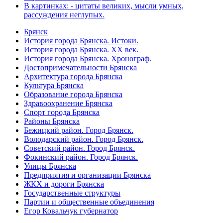
В картинках: - цитаты великих, мысли умных,
рассуждения неглупых.
Брянск
История города Брянска. Истоки.
История города Брянска. XX век.
История города Брянска. Хронограф.
Достопримечательности Брянска
Архитектура города Брянска
Культура Брянска
Образование города Брянска
Здравоохранение Брянска
Спорт города Брянска
Районы Брянска
Бежицкий район. Город Брянск.
Володарский район. Город Брянск.
Советский район. Город Брянск.
Фокинский район. Город Брянск.
Улицы Брянска
Предприятия и организации Брянска
ЖКХ и дороги Брянска
Государственные структуры
Партии и общественные объединения
Егор Ковальчук губернатор