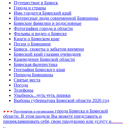
Путешествие в Брянск
Города и страны
Ими гордится Брянский край
Интересные люди современной Брянщины
Брянские фамилии и родословные
Фотографии города и области
Фильмы и видео о Брянске
Книги о Брянском крае
Песни о Брянщине
Брянск, сюжеты о забытом времени
Брянский край глазами очевидцев
Краеведение Брянской области
Брянская фалеристика
География Брянского края
Природа Брянщины
Святые места
Погода
Телефоны
Улыбнись...чуть чуть лирики
Выборы губернатора Брянской области 2026 год
города Брянска и Брянской
►
►
►
Предприятия и организации
области. В этом разделе Вы можете представить и
прорекламировать себя, свою продукцию или услугу и
..
........