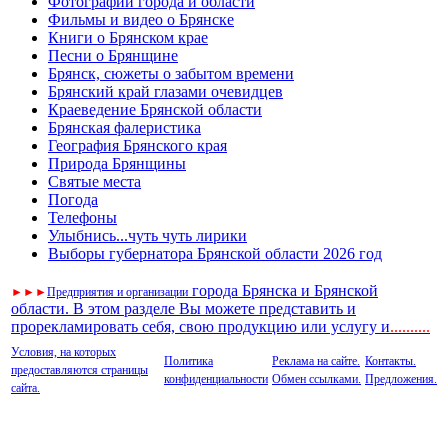
Фотографии города и области
Фильмы и видео о Брянске
Книги о Брянском крае
Песни о Брянщине
Брянск, сюжеты о забытом времени
Брянский край глазами очевидцев
Краеведение Брянской области
Брянская фалеристика
География Брянского края
Природа Брянщины
Святые места
Погода
Телефоны
Улыбнись...чуть чуть лирики
Выборы губернатора Брянской области 2026 год
города Брянска и Брянской
►
►
►
Предприятия и организации
области. В этом разделе Вы можете представить и
прорекламировать себя, свою продукцию или услугу и
..
........
Условия, на которых
Политика
Реклама на сайте.
Контакты.
предоставляются страницы
конфиденциальности
Обмен ссылками.
Предложения.
сайта.