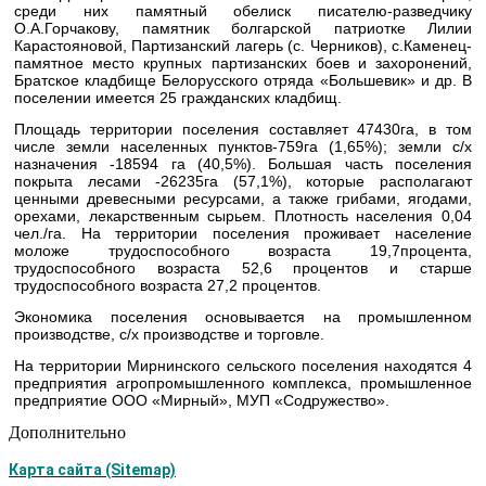
среди них памятный обелиск писателю-разведчику
О.А.Горчакову, памятник болгарской патриотке Лилии
Карастояновой, Партизанский лагерь (с. Черников), с.Каменец-
памятное место крупных партизанских боев и захоронений,
Братское кладбище Белорусского отряда «Большевик» и др. В
поселении имеется 25 гражданских кладбищ.
Площадь территории поселения составляет 47430га, в том
числе земли населенных пунктов-759га (1,65%); земли с/х
назначения -18594 га (40,5%). Большая часть поселения
покрыта лесами -26235га (57,1%), которые располагают
ценными древесными ресурсами, а также грибами, ягодами,
орехами, лекарственным сырьем. Плотность населения 0,04
чел./га. На территории поселения проживает население
моложе трудоспособного возраста 19,7процента,
трудоспособного возраста 52,6 процентов и старше
трудоспособного возраста 27,2 процентов.
Экономика поселения основывается на промышленном
производстве, с/х производстве и торговле.
На территории Мирнинского сельского поселения находятся 4
предприятия агропромышленного комплекса, промышленное
предприятие ООО «Мирный», МУП «Содружество».
Дополнительно
Карта сайта (Sitemap)