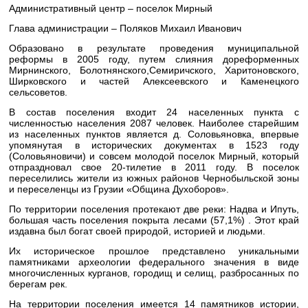
Административный центр – поселок Мирный
Глава администрации – Поляков Михаил Иванович
Образовано в результате проведения муниципальной
реформы в 2005 году, путем слияния дореформенных
Мирнинского, Болотнянского,Семиричского, Харитоновского,
Ширковского и частей Алексеевского и Каменецкого
сельсоветов.
В состав поселения входит 24 населенных пункта с
численностью населения 2087 человек. Наиболее старейшим
из населенных пунктов является д. Соловьяновка, впервые
упомянутая в исторических документах в 1523 году
(Соловьяновичи) и совсем молодой поселок Мирный, который
отпраздновал свое 20-тилетие в 2011 году. В поселок
переселились жители из южных районов Чернобыльской зоны
и переселенцы из Грузии «Община Духоборов».
По территории поселения протекают две реки: Надва и Ипуть,
большая часть поселения покрыта лесами (57,1%) . Этот край
издавна был богат своей природой, историей и людьми.
Их историческое прошлое представлено уникальными
памятниками археологии федерального значения в виде
многочисленных курганов, городищ и селищ, разбросанных по
берегам рек.
На территории поселения имеется 14 памятников истории,