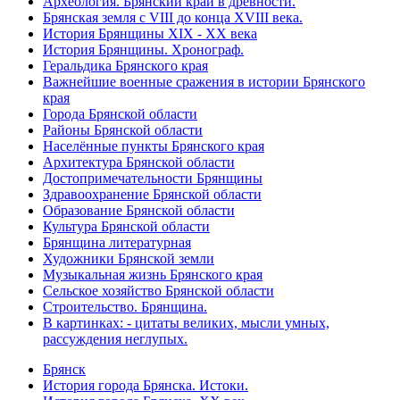
Археология. Брянский край в древности.
Брянская земля с VIII до конца XVIII века.
История Брянщины XIX - XX века
История Брянщины. Хронограф.
Геральдика Брянского края
Важнейшие военные сражения в истории Брянского
края
Города Брянской области
Районы Брянской области
Населённые пункты Брянского края
Архитектура Брянской области
Достопримечательности Брянщины
Здравоохранение Брянской области
Образование Брянской области
Культура Брянской области
Брянщина литературная
Художники Брянской земли
Музыкальная жизнь Брянского края
Сельское хозяйство Брянской области
Строительство. Брянщина.
В картинках: - цитаты великих, мысли умных,
рассуждения неглупых.
Брянск
История города Брянска. Истоки.