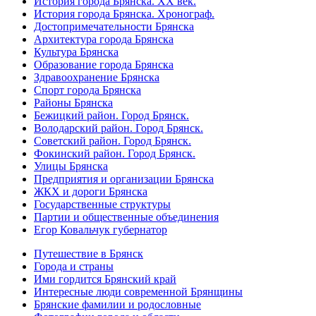
История города Брянска. XX век.
История города Брянска. Хронограф.
Достопримечательности Брянска
Архитектура города Брянска
Культура Брянска
Образование города Брянска
Здравоохранение Брянска
Спорт города Брянска
Районы Брянска
Бежицкий район. Город Брянск.
Володарский район. Город Брянск.
Советский район. Город Брянск.
Фокинский район. Город Брянск.
Улицы Брянска
Предприятия и организации Брянска
ЖКХ и дороги Брянска
Государственные структуры
Партии и общественные объединения
Егор Ковальчук губернатор
Путешествие в Брянск
Города и страны
Ими гордится Брянский край
Интересные люди современной Брянщины
Брянские фамилии и родословные