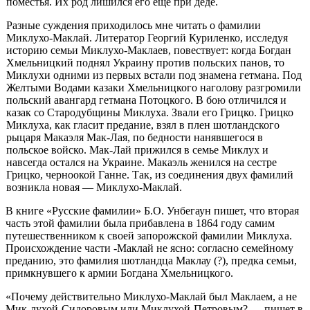
поместья. Их род лишился его еще при деде.
Разные суждения приходилось мне читать о фамилии
Миклухо-Маклай. Литератор Георгий Куриленко, исследуя
историю семьи Мик­лухо-Маклаев, повествует: когда Богдан
Хмельницкий поднял Украину против польских панов, то
Миклухи одними из первых встали под зна­мена гетмана. Под
Желтыми Водами казаки Хмельницкого наголову разгромили
польский авангард гетмана Потоцкого. В бою отличился и
казак со Стародубщины Миклуха. Звали его Грицко. Грицко
Миклуха, как гласит предание, взял в плен шотландского
рыцаря Макаэля Мак-Лая, по бедности нанявшегося в
польское войско. Мак-Лай прижился в семье Миклух и
навсегда остался на Украине. Макаэль женился на сестре
Грицко, черноокой Ганне. Так, из соединения двух фамилий
возникла новая — Миклухо-Маклай.
В книге «Русские фамилии» Б.О. Унбегаун пишет, что вторая
часть этой фамилии была прибавлена в 1864 году самим
путеше­ственником к своей запорожской фамилии Миклуха.
Происхожде­ние части -Маклай не ясно: согласно семейному
преданию, это фа­милия шотландца Маклау (?), предка семьи,
примкнувшего к армии Богдана Хмельницкого.
«Почему действительно Миклухо-Маклай был Маклаем, а не
Мик-лухой-Сидоровым или Миклухой-Петровым? — пишет в