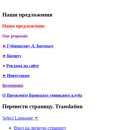
Наши предложения
Наши предложения:
Our proposals:
►
Губернатору А. Богомазу
►
Бизнесу
►
Реклама на сайте
►
Инвесторам
Investments
О Президенте Брянского теннисного клуба
Перевести страницу. Translation
Select Language
▼
Вход на личную страницу