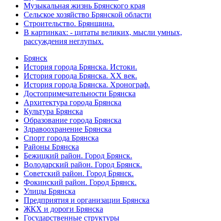
Музыкальная жизнь Брянского края
Сельское хозяйство Брянской области
Строительство. Брянщина.
В картинках: - цитаты великих, мысли умных,
рассуждения неглупых.
Брянск
История города Брянска. Истоки.
История города Брянска. XX век.
История города Брянска. Хронограф.
Достопримечательности Брянска
Архитектура города Брянска
Культура Брянска
Образование города Брянска
Здравоохранение Брянска
Спорт города Брянска
Районы Брянска
Бежицкий район. Город Брянск.
Володарский район. Город Брянск.
Советский район. Город Брянск.
Фокинский район. Город Брянск.
Улицы Брянска
Предприятия и организации Брянска
ЖКХ и дороги Брянска
Государственные структуры