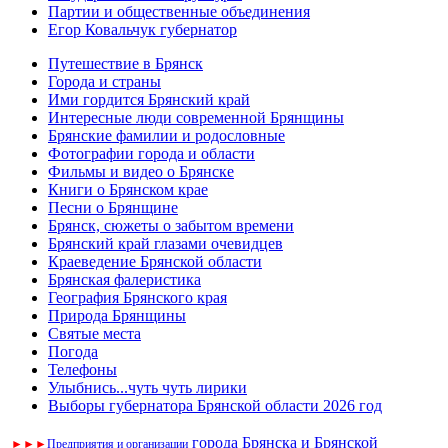
Партии и общественные объединения
Егор Ковальчук губернатор
Путешествие в Брянск
Города и страны
Ими гордится Брянский край
Интересные люди современной Брянщины
Брянские фамилии и родословные
Фотографии города и области
Фильмы и видео о Брянске
Книги о Брянском крае
Песни о Брянщине
Брянск, сюжеты о забытом времени
Брянский край глазами очевидцев
Краеведение Брянской области
Брянская фалеристика
География Брянского края
Природа Брянщины
Святые места
Погода
Телефоны
Улыбнись...чуть чуть лирики
Выборы губернатора Брянской области 2026 год
города Брянска и Брянской
►
►
►
Предприятия и организации