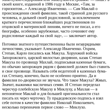
своей книге, изданной в 1986 году в Москве, «Там, за
горизонтом...» Александр Иванченко. — Сам Маклай о
происхождении своей фамилии, такой странной для русского
человека, и дальней своей родословной, за исключением
краткого перечисления ближайших родственников по
отцовской и материнской линиям, ничего не писал, а его
биографы, особенно зарубежные, часто сочиняют ему
родословные каждый на свой лад», — заключает автор.
Потомки знатного путешественника были незаурядными
личностя­ми, указывает Александр Иванченко. Охрим,
Степан, Карло писались как Макуха. Хорунжий войска
Запорожского, царской милостью дво­рянин, казак Степан
Макуха по прозвищу Махлай, подписывая казен­ные бумаги,
по обычаю запорожцев рядом с фамилией должен был ставить
и свое прозвище. Называть себя недотепой в казенных бума­
гах Степану, конечно, было не особенно приятно. Да и
фамилия по-дворянски не звучала. Что такое Макуха? Жмых.
Значит, выжимки масличных семян. И Степан переделал
чересчур плебейскую Макуху в Миклуху, а Махлая — в
непонятное Маклай и для большей оригиналь­ности стал
писать их через черточку. Ту прадедовскую подпись и взял
себе потом в качестве фамилии Николай Николаевич,
несколько пере­иначив первое слово — Миклухо.