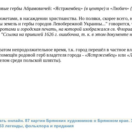
довые гербы Абрамовичей: «Ястржембец»
{
в
центре
)
и «Любич»
{
южетами, в насаждении христианства. Но поляки, скорее всего, 
ы земель и гербы городов Левобережной Украины..." говорится,
рота­ми и городская печать, на которой изображался св. Флори
:
"Ссылка на привилей 1626 г. ошибочна, т. к. в этом документе н
атом непродолжительное время, т.к. город перешёл в частное вл
 помещён родовой герб владетеля города -
«Ястржембец»
или
«Л
елом среди польской шляхты).
ать онлайн. 87 картин Брянских художников о Брянском крае.
 53 легенды, фольклора и предания