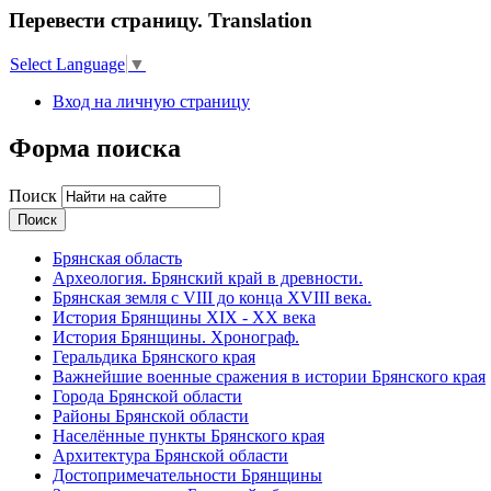
Перевести страницу. Translation
Select Language
▼
Вход на личную страницу
Форма поиска
Поиск
Брянская область
Археология. Брянский край в древности.
Брянская земля с VIII до конца XVIII века.
История Брянщины XIX - XX века
История Брянщины. Хронограф.
Геральдика Брянского края
Важнейшие военные сражения в истории Брянского края
Города Брянской области
Районы Брянской области
Населённые пункты Брянского края
Архитектура Брянской области
Достопримечательности Брянщины