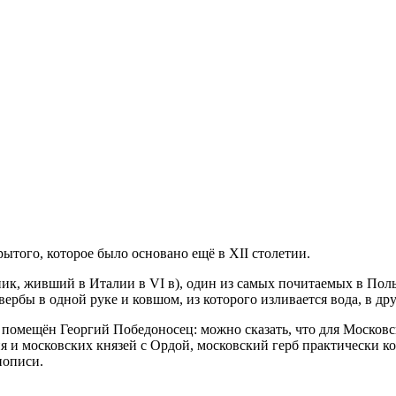
ытого, которое было основано ещё в XII столетии.
ник, живший в Италии в VI в), один из самых почитаемых в Поль
ербы в одной руке и ковшом, из которого изливается вода, в дру
 помещён Геор­гий Победоносец: можно сказать, что для Московс
я и московских князей с Ордой, московский герб практически ко
нописи.