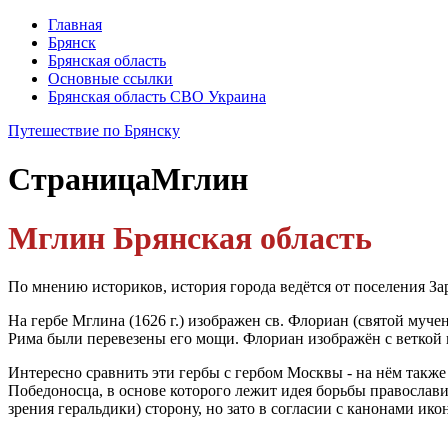
Главная
Брянск
Брянская область
Основные ссылки
Брянская область СВО Украина
Путешествие по Брянску
Страница
Мглин
Мглин Брянская область
По мнению историков, история города ведётся от поселения Зар
На гербе Мглина (1626 г.) изображен св. Флориан (святой муче
Рима были перевезены его мощи. Флориан изображён с веткой в
Интересно сравнить эти гербы с гербом Москвы - на нём также
Победоносца, в основе которого лежит идея борьбы православи
зрения геральдики) сторону, но зато в согласии с канонами ико