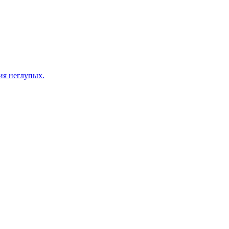
ия неглупых.