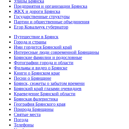
Улицы Брянска
Предприятия и организации Брянска
ЖКХ и дороги Брянска
Государственные структуры
Партии и общественные объединения
Егор Ковальчук губернатор
Путешествие в Брянск
Города и страны
Ими гордится Брянский край
Интересные люди современной Брянщины
Брянские фамилии и родословные
Фотографии города и области
Фильмы и видео о Брянске
Книги о Брянском крае
Песни о Брянщине
Брянск, сюжеты о забытом времени
Брянский край глазами очевидцев
Краеведение Брянской области
Брянская фалеристика
География Брянского края
Природа Брянщины
Святые места
Погода
Телефоны