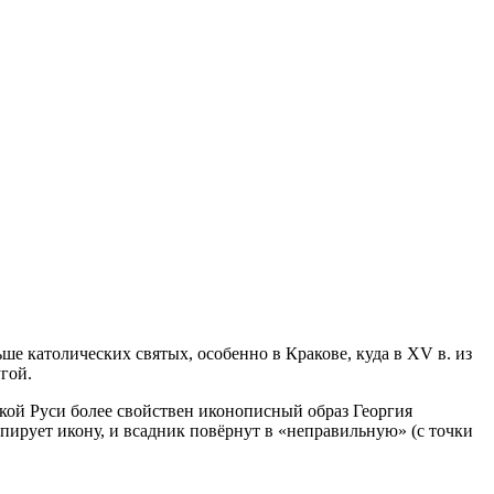
ше католических святых, особенно в Кракове, куда в XV в. из
гой.
кой Руси более свойствен ико­нописный образ Георгия
пи­рует икону, и всадник повёрнут в «неправильную» (с точки