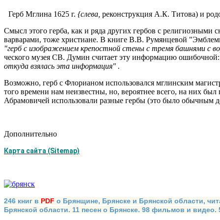
Герб Мглина 1625 г.
{
слева
,
реконструкция А.К. Титова) и ро
Смысл этого герба, как и ряда других гербов с религиозными с
варварами, тоже христиане. В книге В.В. Румянцевой "Эмблем
"герб с изображением крепостной стены с тремя башнями с во
ческого музея СВ. Думин считает эту информацию ошибочной
откуда взялась эта информация" .
Возможно, герб с Флорианом использовался мглинским магист­р
того времени нам неизвестны, но, вероятнее всего, на них был
Абрамовичей исполь­зовали разные гербы (это было обычным д
Дополнительно
Карта сайта (Sitemap)
246 книг в
PDF
о Брянщине, Брянске и Брянской области, чит
Брянской области. 11 песен о Брянске. 98 фильмов и видео.