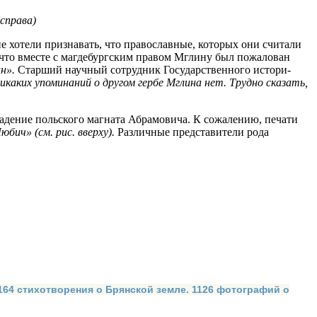
справа
)
не хотели признавать, что православные, которых они считали
 что вместе с магдебургским правом Мглину был пожалован
ан».
Старший научный сотрудник Государственного истори­
ика­ких упоминаний о другом гербе Мглина нет. Трудно сказать,
а­дение польского магната Абрамовича. К сожалению, печати
юбич» (см. рис. вверху).
Различные представители рода
 164 стихотворения о Брянской земле. 1126 фотографий о