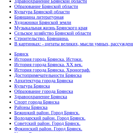
Здравоохранение Брянской области
Образование Брянской области
Культура Брянской области
Брянщина литературная
Художники Брянской земли
Музыкальная жизнь Брянского края
Сельское хозяйство Брянской области
Строительство. Брянщина.
В картинках: - цитаты великих, мысли умных, рассужден
Брянск
История города Брянска. Истоки.
История города Брянска. XX век.
История города Брянска. Хронограф.
Достопримечательности Брянска
Архитектура города Брянска
Культура Брянска
Образование города Брянска
Здравоохранение Брянска
Спорт города Брянска
Районы Брянска
Бежицкий район. Город Брянск.
Володарский район. Город Брянск.
Советский район. Город Брянск.
Фокинский район. Город Брянск.