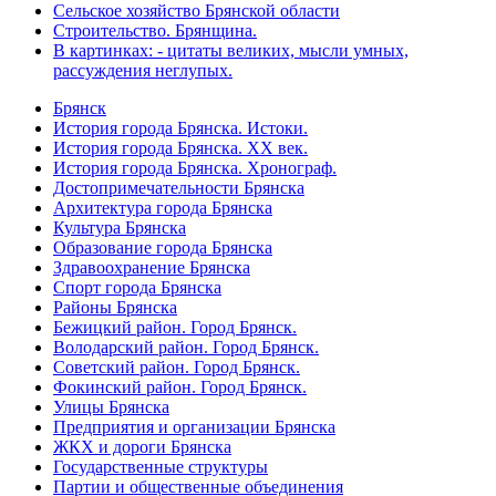
Сельское хозяйство Брянской области
Строительство. Брянщина.
В картинках: - цитаты великих, мысли умных,
рассуждения неглупых.
Брянск
История города Брянска. Истоки.
История города Брянска. XX век.
История города Брянска. Хронограф.
Достопримечательности Брянска
Архитектура города Брянска
Культура Брянска
Образование города Брянска
Здравоохранение Брянска
Спорт города Брянска
Районы Брянска
Бежицкий район. Город Брянск.
Володарский район. Город Брянск.
Советский район. Город Брянск.
Фокинский район. Город Брянск.
Улицы Брянска
Предприятия и организации Брянска
ЖКХ и дороги Брянска
Государственные структуры
Партии и общественные объединения