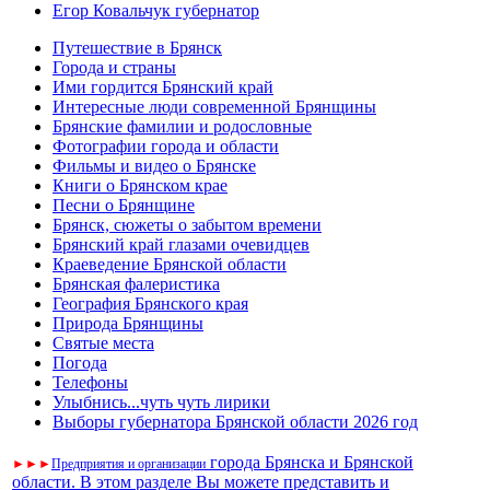
Егор Ковальчук губернатор
Путешествие в Брянск
Города и страны
Ими гордится Брянский край
Интересные люди современной Брянщины
Брянские фамилии и родословные
Фотографии города и области
Фильмы и видео о Брянске
Книги о Брянском крае
Песни о Брянщине
Брянск, сюжеты о забытом времени
Брянский край глазами очевидцев
Краеведение Брянской области
Брянская фалеристика
География Брянского края
Природа Брянщины
Святые места
Погода
Телефоны
Улыбнись...чуть чуть лирики
Выборы губернатора Брянской области 2026 год
города Брянска и Брянской
►
►
►
Предприятия и организации
области. В этом разделе Вы можете представить и