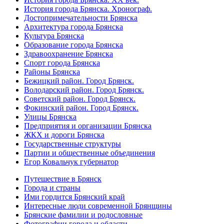
История города Брянска. Хронограф.
Достопримечательности Брянска
Архитектура города Брянска
Культура Брянска
Образование города Брянска
Здравоохранение Брянска
Спорт города Брянска
Районы Брянска
Бежицкий район. Город Брянск.
Володарский район. Город Брянск.
Советский район. Город Брянск.
Фокинский район. Город Брянск.
Улицы Брянска
Предприятия и организации Брянска
ЖКХ и дороги Брянска
Государственные структуры
Партии и общественные объединения
Егор Ковальчук губернатор
Путешествие в Брянск
Города и страны
Ими гордится Брянский край
Интересные люди современной Брянщины
Брянские фамилии и родословные
Фотографии города и области