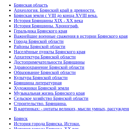
Брянская область
Археология. Брянский край в древности.
Брянская земля с VIII до конца XVIII века.
История Брянщины XIX - XX века
История Брянщины. Хронограф.
Геральдика Брянского края
Важнейшие военные сражения в истории Брянского края
Города Брянской области
Районы Брянской области
Населённые пункты Брянского края
Архитектура Брянской области
Достопримечательности Брянщины
Здравоохранение Брянской области
Образование Брянской области
Культура Брянской области
Брянщина литературная
Художники Брянской земли
Музыкальная жизнь Брянского края
Сельское хозяйство Брянской области
Строительство. Брянщина.
В картинках: - цитаты великих, мысли умных, рассужден
Брянск
История города Брянска. Истоки.
История города Брянска. XX век.