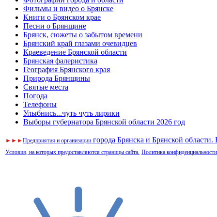
Фильмы и видео о Брянске
Книги о Брянском крае
Песни о Брянщине
Брянск, сюжеты о забытом времени
Брянский край глазами очевидцев
Краеведение Брянской области
Брянская фалеристика
География Брянского края
Природа Брянщины
Святые места
Погода
Телефоны
Улыбнись...чуть чуть лирики
Выборы губернатора Брянской области 2026 год
города Брянска и Брянской области.
►
►
►
Предприятия и организации
Условия, на которых предоставляются страницы сайта.
Политика конфиденциальности