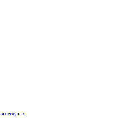
ия неглупых.