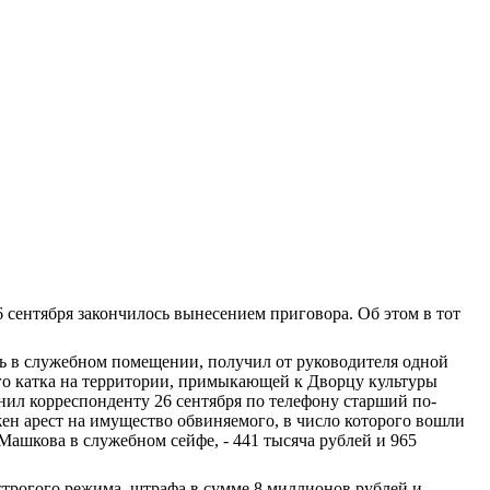
 сен­тября
закончилось выне­сением приговора. Об этом в тот
ясь в служебном помещении, получил от руководите­ля одной
го катка на тер­ритории, примыкающей к Дворцу культуры
нил корре­спонденту
26 сентября
по телефону
старший по­
ен арест на имущество обвиняемого, в число ко­торого вошли
ашкова в слу­жебном сейфе, - 441 тысяча рублей и 965
трогого режима, штра­фа в сумме 8 миллионов рублей и