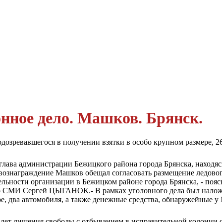
нное дело. Машков. Брянск.
дозревавшегося в получении взятки в особо крупном размере,
26
а глава ад­министрации Бежицкого района города Брянска, наход
е возна­граждение Машков обещал согласовать размещение
ледово
ельности организации в Бежицком районе города Брянска,
- пояс
со СМИ
Сергей
ЦЫГАНОК.-
В рамках уголовного дела был нало­ж
е, два автомобиля, а также денежные средства, обна
ружейные у М
лет лише­ния свободы с отбыванием в исправительной колонии с