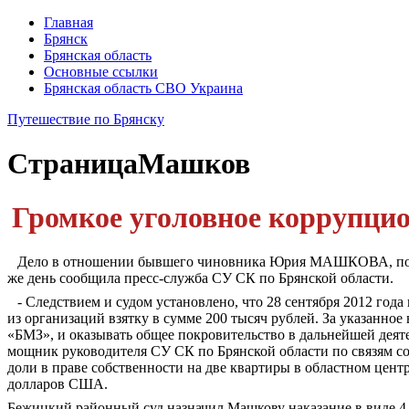
Главная
Брянск
Брянская область
Основные ссылки
Брянская область СВО Украина
Путешествие по Брянску
Страница
Машков
Громкое уголовное коррупцио
Дело в отношении бывшего чиновника
Юрия МАШ­КОВА,
по
же день сообщила
пресс-служба СУ СК по Брян­ской области.
- Следствием и судом установлено, что 28 сен­тября 2012 год
из организаций взятку в сумме 200 тысяч рублей. За указанно
«БМЗ», и оказывать общее покро­вительство в дальнейшей деят
мощник руководителя СУ
СК по Брянской области по связям 
доли в праве собственности на две квар­тиры в областном центр
долларов США.
Бежицкий районный суд назначил Машкову на­казание в виде 4 