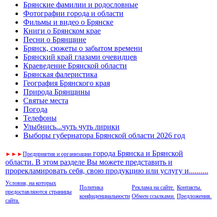
Брянские фамилии и родословные
Фотографии города и области
Фильмы и видео о Брянске
Книги о Брянском крае
Песни о Брянщине
Брянск, сюжеты о забытом времени
Брянский край глазами очевидцев
Краеведение Брянской области
Брянская фалеристика
География Брянского края
Природа Брянщины
Святые места
Погода
Телефоны
Улыбнись...чуть чуть лирики
Выборы губернатора Брянской области 2026 год
города Брянска и Брянской
►
►
►
Предприятия и организации
области. В этом разделе Вы можете представить и
прорекламировать себя, свою продукцию или услугу и
..
........
Условия, на которых
Политика
Реклама на сайте.
Контакты.
предоставляются страницы
конфиденциальности
Обмен ссылками.
Предложения.
сайта.