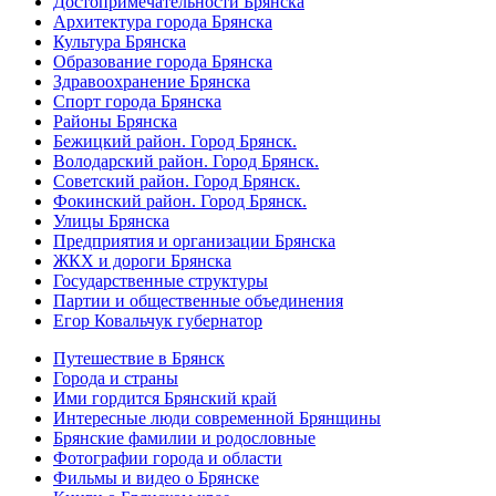
Достопримечательности Брянска
Архитектура города Брянска
Культура Брянска
Образование города Брянска
Здравоохранение Брянска
Спорт города Брянска
Районы Брянска
Бежицкий район. Город Брянск.
Володарский район. Город Брянск.
Советский район. Город Брянск.
Фокинский район. Город Брянск.
Улицы Брянска
Предприятия и организации Брянска
ЖКХ и дороги Брянска
Государственные структуры
Партии и общественные объединения
Егор Ковальчук губернатор
Путешествие в Брянск
Города и страны
Ими гордится Брянский край
Интересные люди современной Брянщины
Брянские фамилии и родословные
Фотографии города и области
Фильмы и видео о Брянске