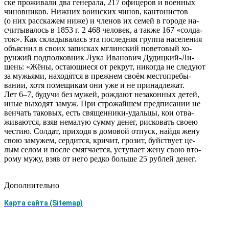
ске проживали два генерала, 217 офицеров и военных
чиновников. Нижних воинских чинов, кантонистов
(о них расскажем ниже) и членов их семей в городе на-
считывалось в 1853 г. 2 468 человек, а также 167 «солда-
ток». Как складывалась эта последняя группа населения
объяснил в своих записках мглинский поветовый хо-
рунжий подполковник Лука Иванович Дудицкий-Ли-
шень: «Жёны, остающиеся от рекрут, никогда не следуют
за мужьями, находятся в прежнем своём местопребы-
вании, хотя помещикам они уже и не принадлежат.
Лет 6–7, будучи без мужей, рождают незаконных детей,
иные выходят замуж. При строжайшем предписании не
венчать таковых, есть священники-удальцы, кои отва-
живаются, взяв немалую сумму денег, рисковать своею
честию. Солдат, приходя в домовой отпуск, найдя жену
свою замужем, сердится, кричит, грозит, буйствует це-
лым селом и после смягчается, уступает жену свою вто-
рому мужу, взяв от него редко больше 25 рублей денег.
Дополнительно
Карта сайта (Sitemap)