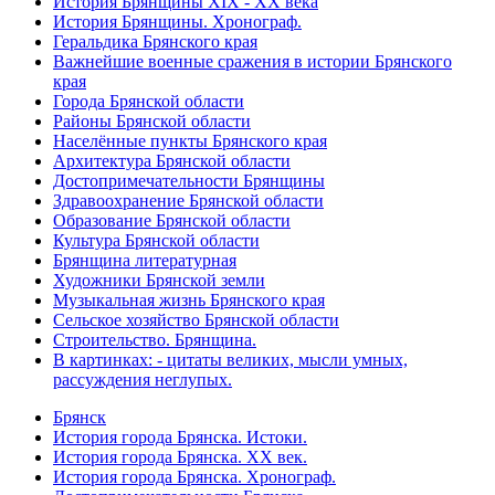
История Брянщины XIX - XX века
История Брянщины. Хронограф.
Геральдика Брянского края
Важнейшие военные сражения в истории Брянского
края
Города Брянской области
Районы Брянской области
Населённые пункты Брянского края
Архитектура Брянской области
Достопримечательности Брянщины
Здравоохранение Брянской области
Образование Брянской области
Культура Брянской области
Брянщина литературная
Художники Брянской земли
Музыкальная жизнь Брянского края
Сельское хозяйство Брянской области
Строительство. Брянщина.
В картинках: - цитаты великих, мысли умных,
рассуждения неглупых.
Брянск
История города Брянска. Истоки.
История города Брянска. XX век.
История города Брянска. Хронограф.