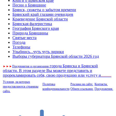
Книги о Брянском крае
Песни о Брянщине
Брянск, сюжеты о забытом времени
Брянский край глазами очевидцев
Краеведение Брянской области
Брянская фалеристика
География Брянского края
Природа Брянщины
Святые места
Погода
Телефоны
Улыбнись...чуть чуть лирики
Выборы губернатора Брянской области 2026 год
города Брянска и Брянской
►
►
►
Предприятия и организации
области. В этом разделе Вы можете представить и
прорекламировать себя, свою продукцию или услугу и
..
........
Условия, на которых
Политика
Реклама на сайте.
Контакты.
предоставляются страницы
конфиденциальности
Обмен ссылками.
Предложения.
сайта.