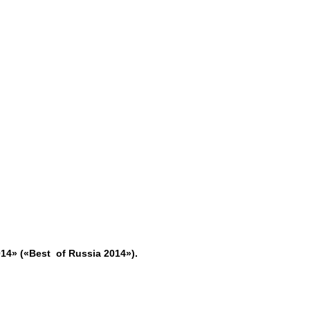
014»
(«Best
o
f Russia 2014»).