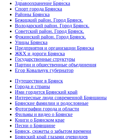
Здравоохранение Брянска
Спорт города Брянска
Районы Брянска
Бежицкий район. Город Брянск.
Володарский район. Город Брянск.
Советский район. Город Брянск.
Фокинский район. Город Брянск.
Улицы Брянска
Предприятия и организации Брянска
ЖКХ и дороги Брянска
Государственные структуры
Партии и общественные объединения
Егор Ковальчук губернатор
Путешествие в Брянск
Города и страны
Ими гордится Брянский край
Интересные люди современной Брянщины
Брянские фамилии и родословные
Фотографии города и области
Фильмы и видео о Брянске
Книги о Брянском крае
Песни о Брянщине
Брянск, сюжеты о забытом времени
Брянский край глазами очевидцев