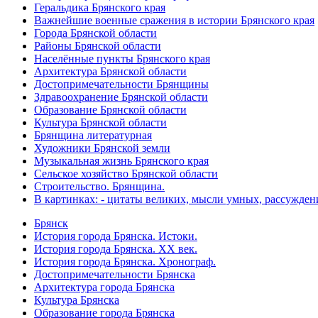
Геральдика Брянского края
Важнейшие военные сражения в истории Брянского края
Города Брянской области
Районы Брянской области
Населённые пункты Брянского края
Архитектура Брянской области
Достопримечательности Брянщины
Здравоохранение Брянской области
Образование Брянской области
Культура Брянской области
Брянщина литературная
Художники Брянской земли
Музыкальная жизнь Брянского края
Сельское хозяйство Брянской области
Строительство. Брянщина.
В картинках: - цитаты великих, мысли умных, рассужден
Брянск
История города Брянска. Истоки.
История города Брянска. XX век.
История города Брянска. Хронограф.
Достопримечательности Брянска
Архитектура города Брянска
Культура Брянска
Образование города Брянска