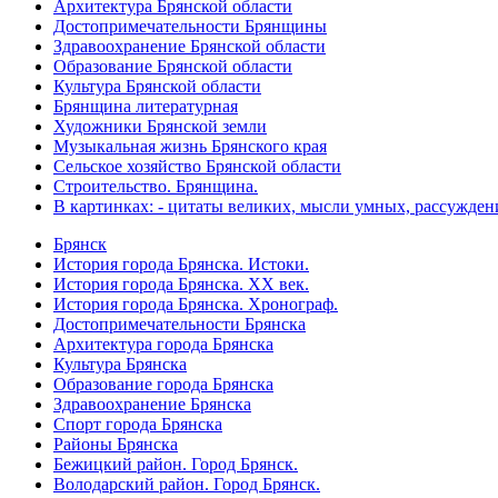
Архитектура Брянской области
Достопримечательности Брянщины
Здравоохранение Брянской области
Образование Брянской области
Культура Брянской области
Брянщина литературная
Художники Брянской земли
Музыкальная жизнь Брянского края
Сельское хозяйство Брянской области
Строительство. Брянщина.
В картинках: - цитаты великих, мысли умных, рассужден
Брянск
История города Брянска. Истоки.
История города Брянска. XX век.
История города Брянска. Хронограф.
Достопримечательности Брянска
Архитектура города Брянска
Культура Брянска
Образование города Брянска
Здравоохранение Брянска
Спорт города Брянска
Районы Брянска
Бежицкий район. Город Брянск.
Володарский район. Город Брянск.