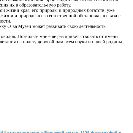
ния их в образователь-ную работу.
й жизни края, его природы и природных богатств, уже
изни и природы в его естественной обстановке, в связи с
ности.
жку О-ва Музей может развивать свою деятельность.
оводов. Позвольте мне еще раз привет-ствовать от имени
ветания на пользу дорогой нам всем науки и нашей родины.
 164 стихотворения о Брянской земле. 1126 фотографий о