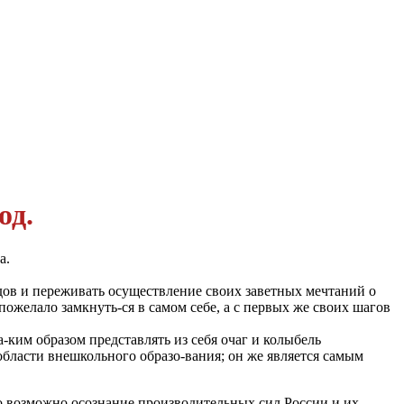
од.
а.
дов и переживать осуществление своих заветных мечтаний о
пожелало замкнуть-ся в самом себе, а с первых же своих шагов
-ким образом представлять из себя очаг и колыбель
области внешкольного образо-вания; он же является самым
го возможно осознание производительных сил России и их