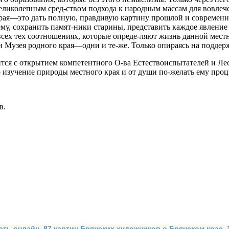
еликолепным сред-ством подхода к народным массам для вовлече
рая—это дать полную, правдивую картину прошлой и современно
у, сохранить памят-ники старины, представить каждое явление ж
всех тех соотношениях, которые опреде-ляют жизнь данной мест
и Музея родного края—одни и те-же. Только опираясь на поддер
ится с открытием компетентного О-ва Естествоиспытателей и Лес
 изучение природы местного края и от души по-желать ему проц
в.
ать онлайн. 87 картин Брянских художников о Брянском крае.