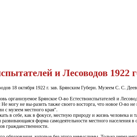
пытателей и Лесоводов 1922 г
дов 18 октября 1922 г. зав. Брянским Губерн. Музеем С. С. Деев
новь организуемое Брянское О-во Естествоиспытателей и Лесово
Не могу не вы-разить также своего восторга, что новое О-во не 
ии с музеем местного края".
ть в себе, как в фокусе, местную природу и жизнь человека и та
и развивающаяся форма самодеятельности местного населения в 
ов гражданственности.
-го образования, которые без этого немыслимы. Только через не