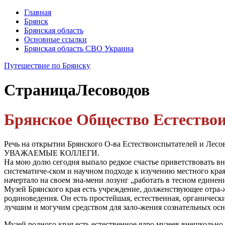
Главная
Брянск
Брянская область
Основные ссылки
Брянская область СВО Украина
Путешествие по Брянску
Страница
Лесоводов
Брянское Общество Естествоис
Речь на открытии Брянского О-ва Естествоиспытателей и Лесово
УВАЖАЕМЫЕ КОЛЛЕГИ.
На мою долю сегодня выпало редкое счастье приветствовать в
систематиче-ском и научном подходе к изучению местного края 
начертало на своем зна-мени лозунг „работать в тесном единен
Музей Брянского края есть учреждение, долженствующее отра-жа
родиноведения. Он есть простейшая, естественная, органическ
лучшим и могучим средством для зало-жения сознательных осн
Музей родного края есть естественное ядро музеев внешкольно