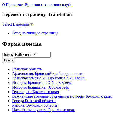
О Президенте Брянского теннисного клуба
Перевести страницу. Translation
Select Language
▼
Вход на личную страницу
Форма поиска
Поиск
Брянская область
Археология. Брянский край в древности.
Брянская земля с VIII до конца XVIII века.
История Брянщины XIX - XX века
История Брянщины. Хронограф.
Геральдика Брянского края
Важнейшие военные сражения в истории Брянского края
Города Брянской области
Районы Брянской области
Населённые пункты Брянского края