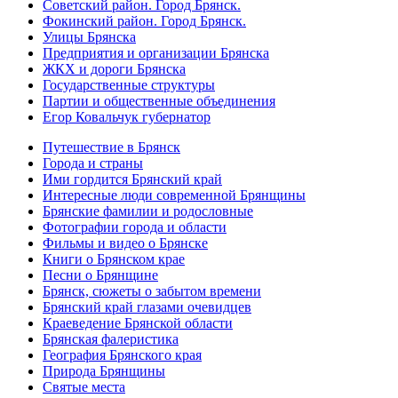
Советский район. Город Брянск.
Фокинский район. Город Брянск.
Улицы Брянска
Предприятия и организации Брянска
ЖКХ и дороги Брянска
Государственные структуры
Партии и общественные объединения
Егор Ковальчук губернатор
Путешествие в Брянск
Города и страны
Ими гордится Брянский край
Интересные люди современной Брянщины
Брянские фамилии и родословные
Фотографии города и области
Фильмы и видео о Брянске
Книги о Брянском крае
Песни о Брянщине
Брянск, сюжеты о забытом времени
Брянский край глазами очевидцев
Краеведение Брянской области
Брянская фалеристика
География Брянского края
Природа Брянщины
Святые места