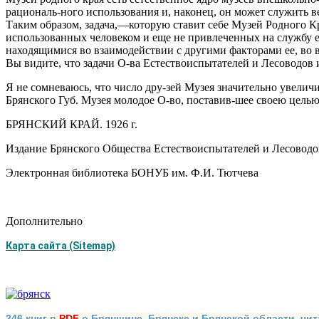
рациональ-ного использования и, наконец, он может служить в
Таким образом, задача,—которую ставит себе Музей Родного К
использованных человеком и еще не привлеченных на службу ем
находящимися во взаимодействии с другими факторами ее, во 
Вы видите, что задачи О-ва Естествоиспытателей и Лесоводов 
Я не сомневаюсь, что число дру-зей Музея значительно увелич
Брянского Губ. Музея молодое О-во, поставив-шее своею целью
БРЯНСКИЙ КРАЙ. 1926 г.
Издание Брянского Общества Естествоиспытателей и Лесоводо
Электронная библиотека БОНУБ им. Ф.И. Тютчева
Дополнительно
Карта сайта (Sitemap)
246 книг в
PDF
о Брянщине, Брянске и Брянской области, чит