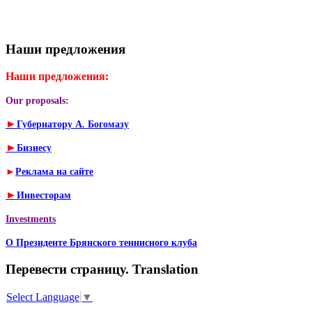
Наши предложения
Наши предложения:
Our proposals:
►
Губернатору А. Богомазу
►
Бизнесу
►
Реклама на сайте
►
Инвесторам
Investments
О Президенте Брянского теннисного клуба
Перевести страницу. Translation
Select Language
▼