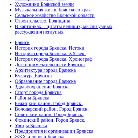
Художники Брянской земли
Музыкальная жизнь Брянского края
Сельское хозяйство Брянской области
Строительство. Брянщина.
В картинках: - цитаты великих, мысли умных,
рассуждения неглупых.
Брянск
История города Брянска. Истоки.
История города Брянска. XX век.
История города Брянска. Хронограф.
Достопримечательности Брянска
Архитектура города Брянска
Культура Брянска
Образование города Брянска
Здравоохранение Брянска
Спорт города Брянска
Районы Брянска
Бежицкий район. Город Брянск.
Володарский район. Город Брянск.
Советский район. Город Брянск.
Фокинский район. Город Брянск.
Улицы Брянска
Предприятия и организации Брянска
ЖКХ и дороги Брянска