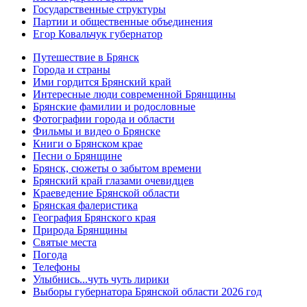
Государственные структуры
Партии и общественные объединения
Егор Ковальчук губернатор
Путешествие в Брянск
Города и страны
Ими гордится Брянский край
Интересные люди современной Брянщины
Брянские фамилии и родословные
Фотографии города и области
Фильмы и видео о Брянске
Книги о Брянском крае
Песни о Брянщине
Брянск, сюжеты о забытом времени
Брянский край глазами очевидцев
Краеведение Брянской области
Брянская фалеристика
География Брянского края
Природа Брянщины
Святые места
Погода
Телефоны
Улыбнись...чуть чуть лирики
Выборы губернатора Брянской области 2026 год