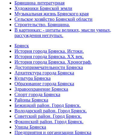
Брянщина литературная
Художники Брянской земли
Музыкальная жизнь Брянского края
Сельское хозяйство Брянской области
Строительство. Брянщина.
В картинках: - цитаты великих, мысли умных,
рассуждения неглупых.
Брянск
История города Брянска. Истоки.
История города Брянска. XX век.
История города Брянска. Хронограф.
Достопримечательности Брянска
Архитектура города Брянска
Культура Брянска
Образование города Брянска
Здравоохранение Брянска
Спорт города Брянска
Районы Брянска
Бежицкий район. Город Брянск.
Володарский район. Город Брянск.
Советский район. Город Брянск.
Фокинский район. Город Брянск.
Улицы Брянска
Предприятия и организации Брянска