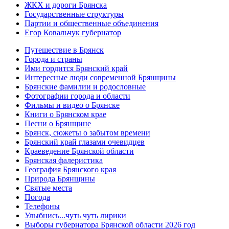
ЖКХ и дороги Брянска
Государственные структуры
Партии и общественные объединения
Егор Ковальчук губернатор
Путешествие в Брянск
Города и страны
Ими гордится Брянский край
Интересные люди современной Брянщины
Брянские фамилии и родословные
Фотографии города и области
Фильмы и видео о Брянске
Книги о Брянском крае
Песни о Брянщине
Брянск, сюжеты о забытом времени
Брянский край глазами очевидцев
Краеведение Брянской области
Брянская фалеристика
География Брянского края
Природа Брянщины
Святые места
Погода
Телефоны
Улыбнись...чуть чуть лирики
Выборы губернатора Брянской области 2026 год