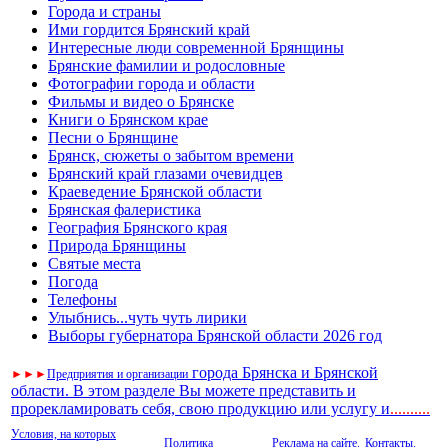
Города и страны
Ими гордится Брянский край
Интересные люди современной Брянщины
Брянские фамилии и родословные
Фотографии города и области
Фильмы и видео о Брянске
Книги о Брянском крае
Песни о Брянщине
Брянск, сюжеты о забытом времени
Брянский край глазами очевидцев
Краеведение Брянской области
Брянская фалеристика
География Брянского края
Природа Брянщины
Святые места
Погода
Телефоны
Улыбнись...чуть чуть лирики
Выборы губернатора Брянской области 2026 год
города Брянска и Брянской
►
►
►
Предприятия и организации
области. В этом разделе Вы можете представить и
прорекламировать себя, свою продукцию или услугу и
..
........
Условия, на которых
Политика
Реклама на сайте.
Контакты.