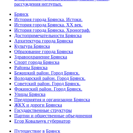
рассуждения неглупых.
Брянск
История города Брянска. Истоки.
История города Брянска. XX век.
История города Брянска. Хронограф.
Достопримечательности Брянска
Архитектура города Брянска
Культура Брянска
Образование города Брянска
Здравоохранение Брянска
Спорт города Брянска
Районы Брянска
Бежицкий район. Город Брянск.
Володарский район. Город Брянск.
Советский район. Город Брянск.
Фокинский район. Город Брянск.
Улицы Брянска
Предприятия и организации Брянска
ЖКХ и дороги Брянска
Государственные структуры
Партии и общественные объединения
Егор Ковальчук губернатор
Путешествие в Брянск