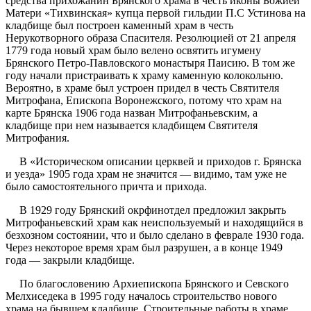
средства прихожанин Брянского храма в честь иконы Божией
Матери «Тихвинская» купца первой гильдии П.С Устинова на
кладбище был построен каменный храм в честь
Нерукотворного образа Спасителя. Резолюцией от 21 апреля
1779 года новый храм было велено освятить игумену
Брянского Петро-Павловского монастыря Паисию. В том же
году начали пристраивать к храму каменную колокольню.
Вероятно, в храме был устроен придел в честь Святителя
Митрофана, Епископа Воронежского, потому что храм на
карте Брянска 1906 года назван Митрофаньевским, а
кладбище при нем называется кладбищем Святителя
Митрофания.
В «Историческом описании церквей и приходов г. Брянска
и уезда» 1905 года храм не значится — видимо, там уже не
было самостоятельного причта и прихода.
В 1929 году Брянский окрфинотдел предложил закрыть
Митрофаньевский храм как неиспользуемый и находящийся в
безхозном состоянии, что и было сделано в феврале 1930 года.
Через некоторое время храм был разрушен, а в конце 1949
года — закрыли кладбище.
По благословению Архиепископа Брянского и Севского
Мелхиседека в 1995 году началось строительство нового
храма на бывшем кладбище. Строительные работы в храме