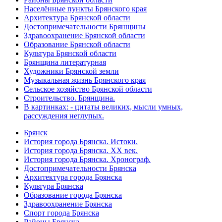
Населённые пункты Брянского края
Архитектура Брянской области
Достопримечательности Брянщины
Здравоохранение Брянской области
Образование Брянской области
Культура Брянской области
Брянщина литературная
Художники Брянской земли
Музыкальная жизнь Брянского края
Сельское хозяйство Брянской области
Строительство. Брянщина.
В картинках: - цитаты великих, мысли умных,
рассуждения неглупых.
Брянск
История города Брянска. Истоки.
История города Брянска. XX век.
История города Брянска. Хронограф.
Достопримечательности Брянска
Архитектура города Брянска
Культура Брянска
Образование города Брянска
Здравоохранение Брянска
Спорт города Брянска
Районы Брянска