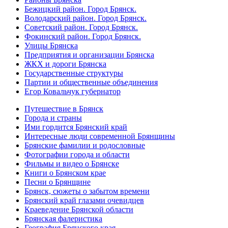
Бежицкий район. Город Брянск.
Володарский район. Город Брянск.
Советский район. Город Брянск.
Фокинский район. Город Брянск.
Улицы Брянска
Предприятия и организации Брянска
ЖКХ и дороги Брянска
Государственные структуры
Партии и общественные объединения
Егор Ковальчук губернатор
Путешествие в Брянск
Города и страны
Ими гордится Брянский край
Интересные люди современной Брянщины
Брянские фамилии и родословные
Фотографии города и области
Фильмы и видео о Брянске
Книги о Брянском крае
Песни о Брянщине
Брянск, сюжеты о забытом времени
Брянский край глазами очевидцев
Краеведение Брянской области
Брянская фалеристика
География Брянского края